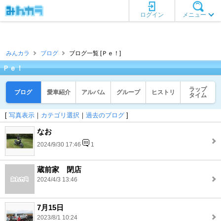
ログイン
メニュー
みんカラ
ブログ
ブログ一覧 [Ｐｅ！]
Ｐｅ！
ラップ
ブログ
愛車紹介
アルバム
グループ
ヒストリ
タイム
[
写真表示
｜
カテゴリ選択
｜
過去のブログ
]
なお
2024/9/30 17:46
1
蔵前家 閉店
2024/4/3 13:46
7月15日
2023/8/1 10:24