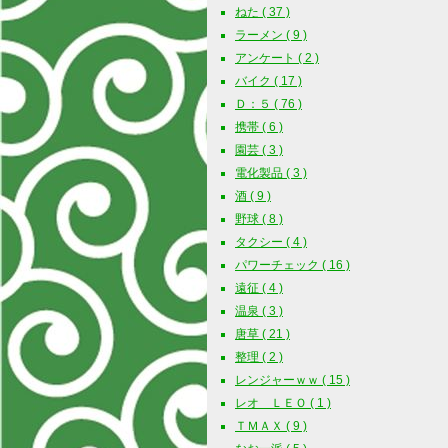
ねた ( 37 )
ラーメン ( 9 )
アンケート ( 2 )
バイク ( 17 )
Ｄ：５ ( 76 )
携帯 ( 6 )
園芸 ( 3 )
電化製品 ( 3 )
酒 ( 9 )
野球 ( 8 )
タクシー ( 4 )
パワーチェック ( 16 )
遠征 ( 4 )
温泉 ( 3 )
唐草 ( 21 )
整理 ( 2 )
レンジャーｗｗ ( 15 )
レオ ＬＥＯ ( 1 )
ＴＭＡＸ ( 9 )