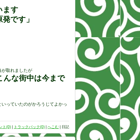
います
原発です」
絡が取れましたが
こんな街中は今まで
といっていたのがかろうじてよかっ
ト(0)
|
トラックバック(0)
|
へこむ
| 日記