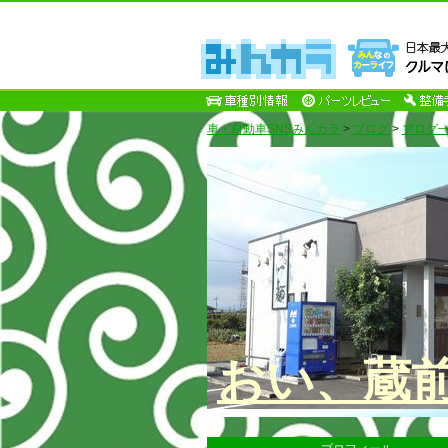
車・自動車SNSみんカラ
>
ブログ
>
ブログ一
おい、蔵