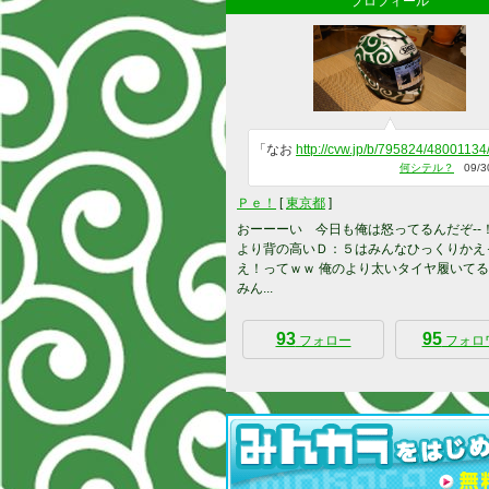
プロフィール
「なお
http://cvw.jp/b/795824/48001134
何シテル？
09/30
Ｐｅ！
[
東京都
]
おーーーい 今日も俺は怒ってるんだぞ--！
より背の高いＤ：５はみんなひっくりかえ
え！ってｗｗ 俺のより太いタイヤ履いて
みん...
93
95
フォロー
フォロ