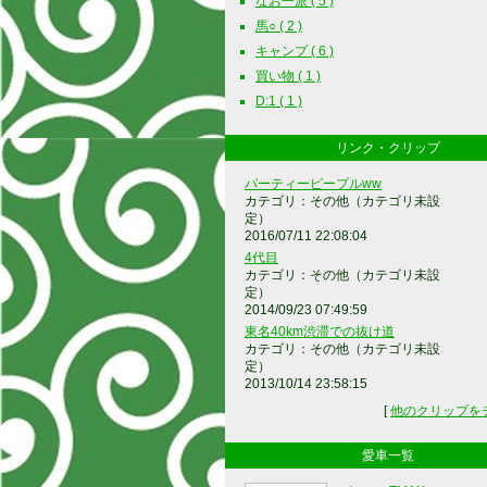
なお一派 ( 5 )
馬○ ( 2 )
キャンプ ( 6 )
買い物 ( 1 )
D:1 ( 1 )
リンク・クリップ
パーティーピープルww
カテゴリ：その他（カテゴリ未設
定）
2016/07/11 22:08:04
4代目
カテゴリ：その他（カテゴリ未設
定）
2014/09/23 07:49:59
東名40km渋滞での抜け道
カテゴリ：その他（カテゴリ未設
定）
2013/10/14 23:58:15
[
他のクリップを
愛車一覧