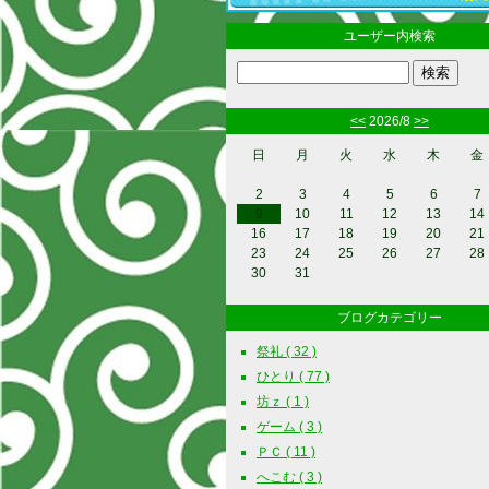
ユーザー内検索
<<
2026/8
>>
日
月
火
水
木
金
2
3
4
5
6
7
9
10
11
12
13
14
16
17
18
19
20
21
23
24
25
26
27
28
30
31
ブログカテゴリー
祭礼 ( 32 )
ひとり ( 77 )
坊ｚ ( 1 )
ゲーム ( 3 )
ＰＣ ( 11 )
へこむ ( 3 )