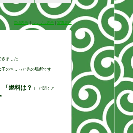
詳細表示
｜
シンプル表示
｜
写真表示
できました
大子のちょっと先の場所です
「燃料は？」
、
と聞くと
す