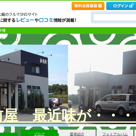
覧 [Ｐｅ！]
前屋 最近味が・・・
ブログ
愛車紹介
フォトアルバム