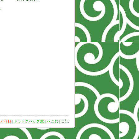
？
ト(1)
|
トラックバック(0)
|
へこむ
| 日記