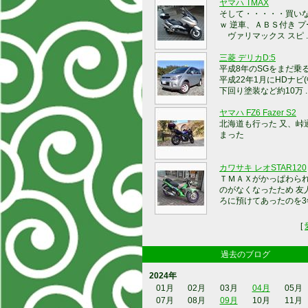
ヤマハ TMAX
そして・・・・・買い
ｗ 逆車、ＡＢＳ付き 
ヴァリマックス スピ ..
三菱 デリカD:5
平成8年のSGをまだ乗
平成22年1月にHDナビ
下回り塗装など約10万 ..
ヤマハ FZ6 Fazer S2
北海道も行った 又、峠
まった
カワサキ レオSTAR120
ＴＭＡＸがかっぱわら
のがなくなったため 友
ろに預けてあったのを3年ぶ
[
過去のブログ
2024年
01月
02月
03月
04月
05月
07月
08月
09月
10月
11月