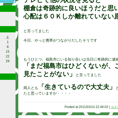
棚倉は奇跡的に良いほうだと思
心配は６０Ｋしか離れていない
と言ってました
土
今日、やっと携帯がつながりだしたそうです
1
8
15
22
もうひとつ、福島市にいる知り合いは当日に奇跡的に連
29
「まだ福島市はひどくないが、
見たことがない」
と言ってました
「生きているので大丈夫」
両人とも
たと思っていますが・・・・
Posted at 2011/03/14 22:46:02 |
コメン