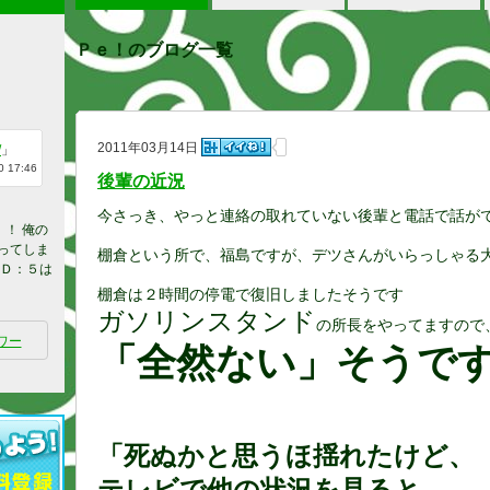
Ｐｅ！のブログ一覧
2011年03月14日
/
」
 17:46
後輩の近況
今さっき、やっと連絡の取れていない後輩と電話で話が
！ 俺の
ってしま
棚倉という所で、福島ですが、デツさんがいらっしゃる
るＤ：５は
棚倉は２時間の停電で復旧しましたそうです
ガソリンスタンド
の所長をやってますので
ワー
「全然ない」そうで
「死ぬかと思うほ揺れたけど、
テレビで他の状況を見ると