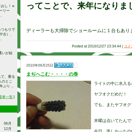
ってことで、来年になりま
なおし！ｗ
プーリー
.
るつもりで
ディーラーも大掃除でショールームに１台もあり
(中古）、
.
Posted at 2010/12/27 23:34:44 |
コメン
通いが始
2010年09月25日
まぢへこむ・・・・の巻
れて、乗る
人のとこ
ライトの中に水入る
り ...
ヤフオクだめだ！
愛車一覧
]
でも、またヤフオク
木曜は点いてたんで
06月
12月
今日、楽しかったの