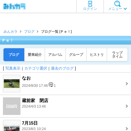
ログイン
メニュー
みんカラ
ブログ
ブログ一覧 [Ｐｅ！]
Ｐｅ！
ラップ
ブログ
愛車紹介
アルバム
グループ
ヒストリ
タイム
[
写真表示
｜
カテゴリ選択
｜
過去のブログ
]
なお
2024/9/30 17:46
1
蔵前家 閉店
2024/4/3 13:46
7月15日
2023/8/1 10:24