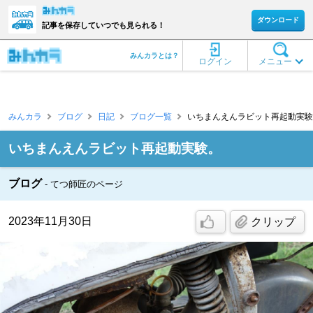
ダウンロード
記事を保存していつでも見られる！
みんカラとは？
ログイン
メニュー
みんカラ
ブログ
日記
ブログ一覧
いちまんえんラビット再起動実験。
いちまんえんラビット再起動実験。
ブログ
てつ師匠のページ
2023年11月30日
クリップ