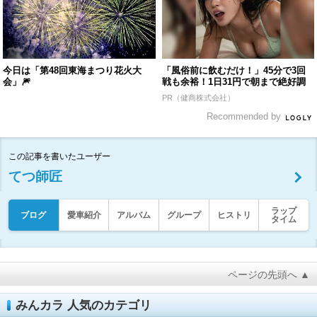
今日は「第48回東海まつり花火大
「風俗前に飲むだけ！」45分で3回
会」🎆
戦も余裕！1日31円で朝まで絶好調
PR（健商株式会社）
Recommended by
この記事を書いたユーザー
てつ師匠
ラップ
ブログ
愛車紹介
アルバム
グループ
ヒストリ
タイム
ページの先頭へ ▲
みんカラ 人気のカテゴリ