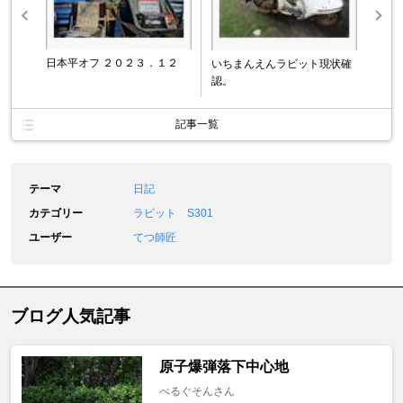
日本平オフ ２０２３．１２
いちまんえんラビット現状確
認。
記事一覧
テーマ
日記
カテゴリー
ラビット S301
ユーザー
てつ師匠
ブログ人気記事
原子爆弾落下中心地
べるぐそんさん