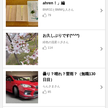
ahren！」編
BNR32とBMWな人さん
79
お久しぶりです(*^^*)
緋色の流星☆彡さん
114
曇り？晴れ？雷雨？（無職130
日目）
らんさまさん
85