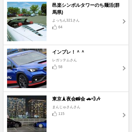
邑楽シンボルタワーのち麺活(群
馬県)
よっちん321さん
64
インプレ！＾＾
レガッテムさん
58
東京🗼夜会📸会 🚗💨🎶
まんじゅさんさん
115