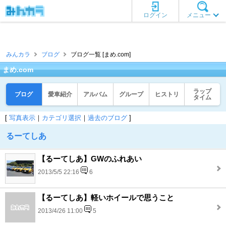
ログイン
メニュー
みんカラ
ブログ
ブログ一覧 [まめ.com]
まめ.com
ラップ
ブログ
愛車紹介
アルバム
グループ
ヒストリ
タイム
[
写真表示
｜
カテゴリ選択
｜
過去のブログ
]
るーてしあ
【るーてしあ】GWのふれあい
2013/5/5 22:16
6
【るーてしあ】軽いホイールで思うこと
2013/4/26 11:00
5