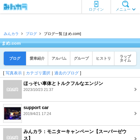
ログイン
メニュー
みんカラ
ブログ
ブログ一覧 [まめ.com]
まめ.com
ラップ
ブログ
愛車紹介
アルバム
グループ
ヒストリ
タイム
[
写真表示
｜
カテゴリ選択
｜
過去のブログ
]
ほっそい車体とトルクフルなエンジン
2023/10/23 21:37
support car
2019/4/21 17:24
みんカラ：モニターキャンペーン【スーパーゼウ
ス】