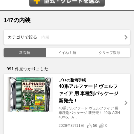
147の内装
カテゴリで絞る
内装
新着順
イイね！順
クリップ数順
991
件見つかりました
プロの整備手帳
40系アルファード ヴェルフ
ァイア 用 車種別パッケージ
新発売！
40系アルファード ヴェルファイア 用
車種別パッケージ 新発売！ 40系 AGH
40/45、A ...
2026年3月11日
56
0