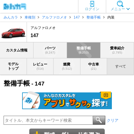
ログイン
メニュー
みんカラ
車種別
アルファロメオ
147
整備手帳
内装
アルファロメオ
147
パーツ
整備手帳
愛車紹介
カスタム情報
(9,247)
(9,253)
(2,795)
モデル
レビュー
燃費
中古車
すべて
トップ
(514)
(5,512)
(21)
整備手帳
- 147
クリア