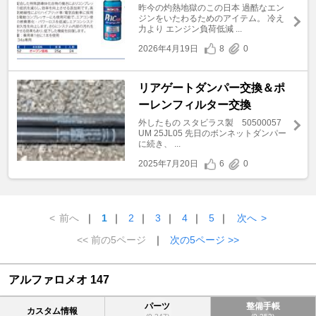
昨今の灼熱地獄のこの日本 過酷なエン
ジンをいたわるためのアイテム。 冷え
力より エンジン負荷低減 ...
2026年4月19日
8
0
リアゲートダンパー交換＆ポ
ーレンフィルター交換
外したもの スタビラス製 50500057
UM 25JL05 先日のボンネットダンパー
に続き、 ...
2025年7月20日
6
0
<
前へ
｜
1
｜
2
｜
3
｜
4
｜
5
｜
次へ
>
<< 前の5ページ
｜
次の5ページ >>
アルファロメオ 147
パーツ
整備手帳
カスタム情報