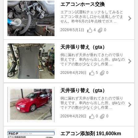
エアコンホース交換
エアコン試運転チェックをしてみると
エアコン吹き出し口から送風しかでま
せん。昨年6月の1年点検でガス ...
2026年5月1日
4
0
天井張り替え（gta）
例に漏れず天井が垂れてきたので張り
替えです。車内から出した所。gtaなの
でドアの数が少なく少し作業 ...
2026年4月29日
5
0
天井張り替え（gta）
例に漏れず天井が垂れてきたので張り
替えです。車内から出した所。gtaなの
でドアの数が少なく少し作業 ...
2026年4月29日
0
0
エアコン添加剤 191,600km