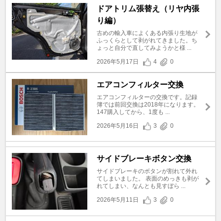
ドアトリム張替え（リヤ内張
り編）
古めの輸入車によくある内張り生地が
ふっくらとして剥がれてきました。ち
ょっと自分で直してみようかと様 ...
2026年5月17日
4
0
エアコンフィルター交換
エアコンフィルターの交換です。記録
簿では前回交換は2018年になります。
147購入してから、1度も ...
2026年5月16日
3
0
サイドブレーキボタン交換
サイドブレーキのボタンが割れて外れ
てしまいました。 表面のめっきも剥が
れてしまい、なんとも見すぼら ...
2026年5月11日
3
0