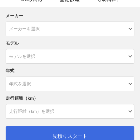
メーカー
モデル
年式
走行距離（km）
見積りスタート