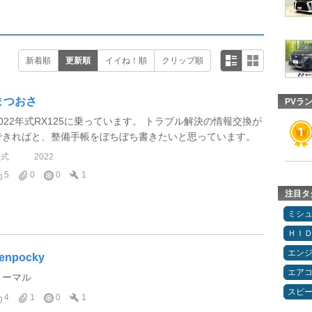
新着順
更新順
イイね！順
クリップ順
まつおさ
PVラ
2022年式RX125に乗っています。 トラブル解決の情報交換が
できればと、整備手帳をぼちぼち書きたいと思っています。
型式
2022
5
0
0
1
注目タ
ミシ
ＨＩ
エン
enpocky
エア
ノーマル
スピ
4
1
0
1