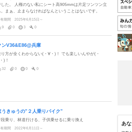
でした。 人権のない私にシート高905mmは片足ツンツン立
ち。まぁ、止まらなければなんということはないです。
所有期間
2025年6月15日～
9
0
3
0
クンV36&E86@兵庫
乗り方が全くわからない(・∀・)！ でも楽しいんやが(・
・)！
32
0
0
0
ほうきゅうの"２人乗りバイク"
普段乗り、林道行ける、子供乗せるに乗り換え
あな
所有期間
2022年6月11日～