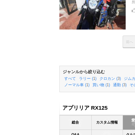
前へ
ジャンルから絞り込む
すべて
ラリー (
1
)
クロカン (
3
)
ジムカ
ノーマル車 (
1
)
買い物 (
1
)
通勤 (
3
)
そ
アプリリア RX125
総合
カスタム情報
Q&A
クル