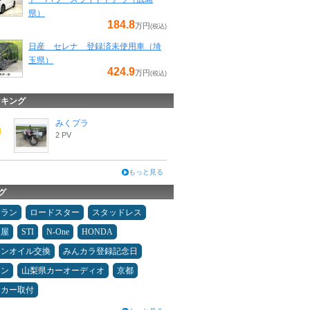
県）
184.8
万円
(税込)
日産 セレナ 登録済未使用車（埼
玉県）
424.9
万円
(税込)
ンキング
みくプラ
2 PV
もっと見る
グ
ュラン
ロードスター
スタッドレス
Ｄ屋
STI
N-One
HONDA
ジンオイル交換
みんカラ登録記念日
コン
山梨県カーオーディオ
京都
ーカー取付