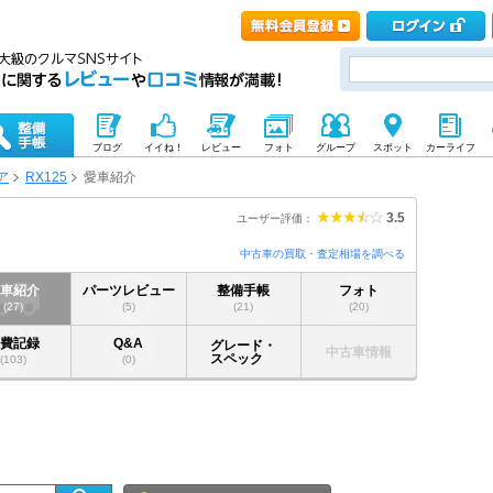
ブログ
イイね！
レビュー
フォト
グループ
スポット
カーライフ
ア
RX125
愛車紹介
3.5
ユーザー評価：
中古車の買取・査定相場を調べる
愛車紹介
パーツレビュー
整備手帳
フォト
(27)
(5)
(21)
(20)
燃費記録
Q&A
グレード・
中古車情報
スペック
(103)
(0)