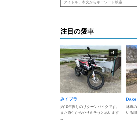
注目の愛車
4
+
みくプラ
Dak
約10年振りのリターンバイクです。
林道の
また原付からやり直そうと思います
いる職
...