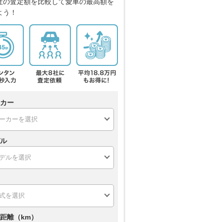
社の査定額を比較して愛車の最高額を
よう！
カー
ル
距離（km）