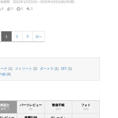
所有期間
2022年12月24日～2025年4月5日(約2年間)
8
0
0
0
1
2
3
次へ
ーナ (
1
)
ストリート (
2
)
ダートラ (
1
)
DIY (
1
)
の他 (
4
)
愛車紹介
パーツレビュー
整備手帳
フォト
(27)
(5)
(21)
(20)
マレビュー
燃費記録