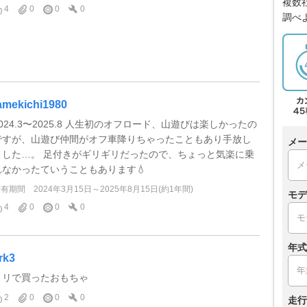
複数
4
0
0
0
調べ
amekichi1980
2024.3〜2025.8 人生初のオフロード、山遊びは楽しかったの
ですが、山遊び仲間がオフ車降りちゃったこともあり手放し
メー
ました…。 足付きがギリギリだったので、ちょっと気楽に乗
れなかったていうこともあります💧
所有期間
2024年3月15日～2025年8月15日(約1年間)
モデ
4
0
0
0
年式
rk3
ノリで買ったおもちゃ
2
0
0
0
走行