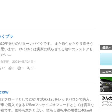
みくプラ
約10年振りのリターンバイクです。 また原付からやり直そう
最新オ
と思います。 ゆくゆくは実家に眠らせてる連中のレストアも
したい…
所有期間
2021年5月24日～
17
0
0
15
ニュー
cxtw
初オフロードとして2024年式RX125をレッドバロンで購入。
新車で購入できる125ccフルサイズオフロードとしては貴重な
存在です。価格も意外と安い。慣らし運転中の燃費は40km/l