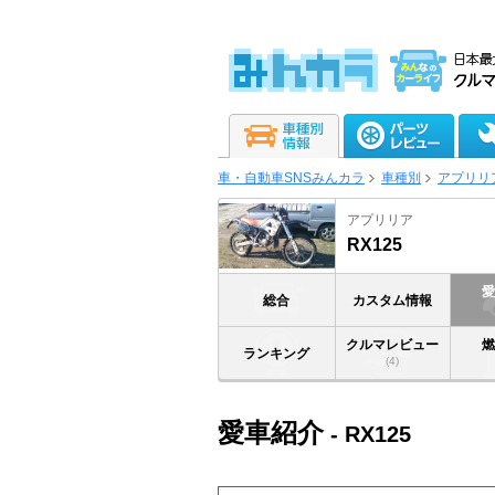
車・自動車SNSみんカラ
車種別
アプリリ
アプリリア
RX125
総合
カスタム情報
クルマレビュー
ランキング
(4)
愛車紹介
- RX125