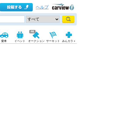
ヘルプ
愛車
イベント
オークション
サーキット
みんカラ＋