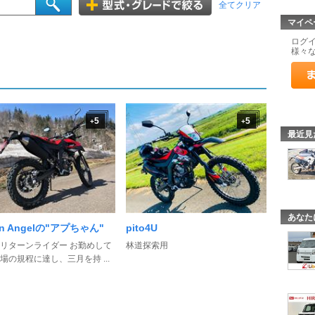
全てクリア
マイペ
ログ
様々
5
5
+
+
最近見
あなた
en Angelの"アプちゃん"
pito4U
リターンライダー お勤めして
林道探索用
場の規程に達し、三月を持 ...