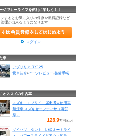
ージでカーライフを便利に楽しく！！
インするとお気に入りの保存や燃費記録など
な管理が出来るようになります
ログイン
た車
アプリリア RX125
愛車紹介
/
パーツレビュー
/
整備手帳
にオススメの中古車
スズキ エブリイ 届出済未使用車
禁煙車 スズキセーフティサ（滋賀
県）
126.9
万円
(税込)
ダイハツ タント LEDオートライ
ト パワースライドドアウ（広島