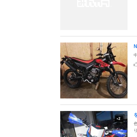
N
2
+
色
り