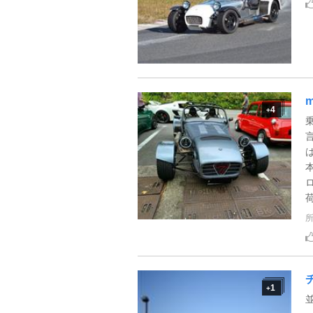
4
+
荷
1
+