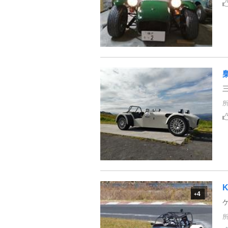
梟
4
+