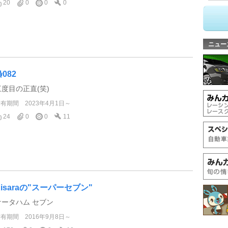
20
0
0
0
ニュー
082
三度目の正直(笑)
所有期間
2023年4月1日～
24
0
0
11
Kisaraの"スーパーセブン"
ケータハム セブン
所有期間
2016年9月8日～