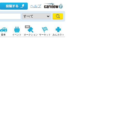
ヘルプ
愛車
イベント
オークション
サーキット
みんカラ＋