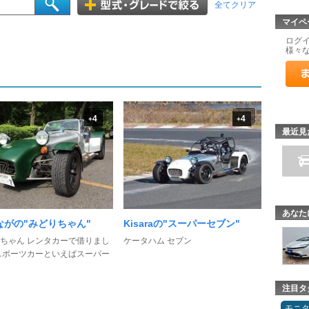
全てクリア
マイペ
ログ
様々
4
4
+
+
最近見
あなた
ながの"みどりちゃん"
Kisaraの"スーパーセブン"
ちゃん レンタカーで借りまし
ケータハム セブン
スポーツカーといえばスーパー
注目タ
モニ