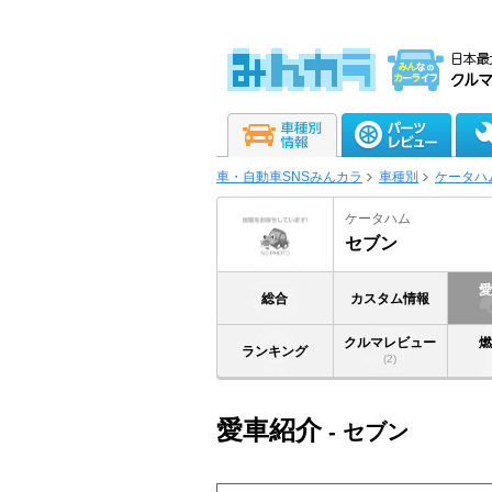
車・自動車SNSみんカラ
車種別
ケータハ
ケータハム
セブン
総合
カスタム情報
クルマレビュー
ランキング
(2)
愛車紹介
- セブン