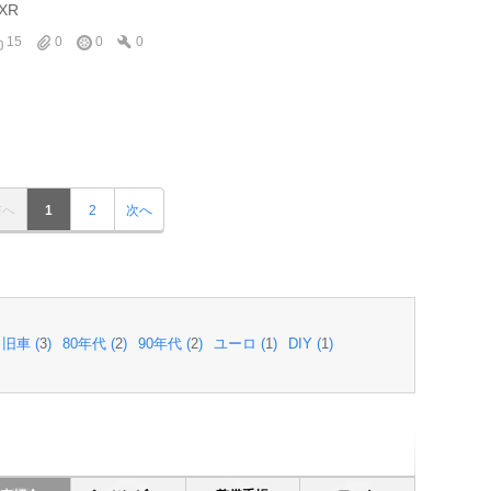
XR
15
0
0
0
前へ
1
2
次へ
旧車 (
3
)
80年代 (
2
)
90年代 (
2
)
ユーロ (
1
)
DIY (
1
)