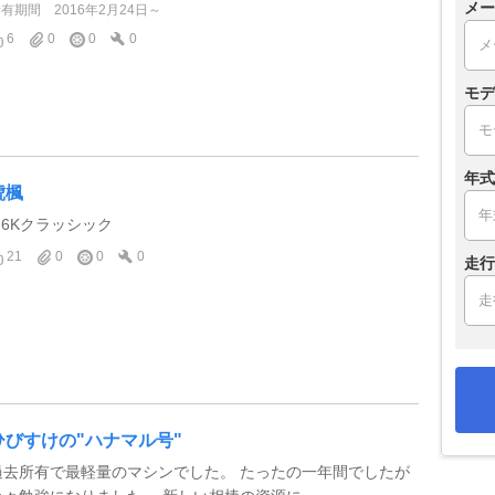
メー
所有期間
2016年2月24日～
6
0
0
0
モデ
年式
琥楓
1.6Kクラッシック
21
0
0
0
走行
ひびすけの"ハナマル号"
過去所有で最軽量のマシンでした。 たったの一年間でしたが