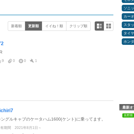
ソニ
カー
スタ
新着順
更新順
イイね！順
クリップ順
タイ
ホン
’2
R
9
0
0
1
最新オ
ichiri7
長野県
シングルキャブのケータハム1600(ケント)に乗ってます。
所有期間
2021年8月1日～