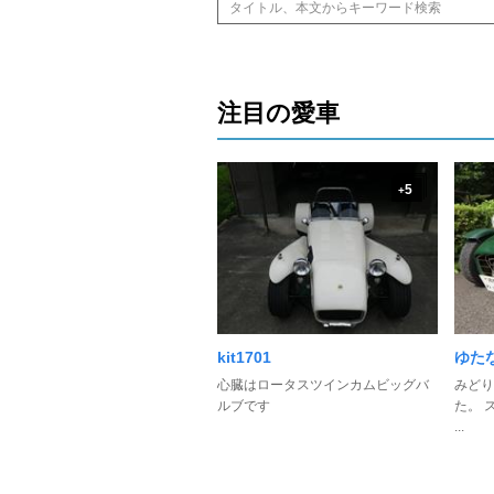
注目の愛車
5
+
kit1701
ゆた
心臓はロータスツインカムビッグバ
みどり
ルブです
た。 
...