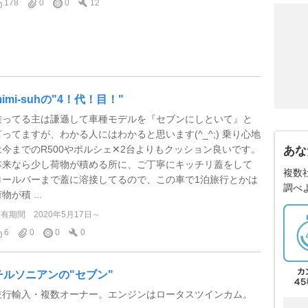
178
0
0
12
mimi-suhの"4！代！目！"
乗ってる主は謙遜して車種モデルを『セブンにしといて』と
言ってますが、わかる人にはわかると思います(^_^;) 乗り心地
は今までのR500やポルシェ✕2台よりもクッション良いです。
あな
本来なら少し荷物が積める所に、ご丁寧にキッチリ蓋をして
複数
ロールバーまで蓋に溶接してるので、この車で1泊旅行とかは
調べ
物が積 ...
所有期間
2020年5月17日～
6
0
0
0
チルソニアンの"セブン"
並行輸入・複数オーナー。エンジンはロータスツインカム。