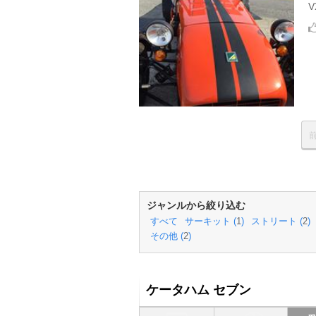
V
ジャンルから絞り込む
すべて
サーキット (
1
)
ストリート (
2
)
その他 (
2
)
ケータハム セブン