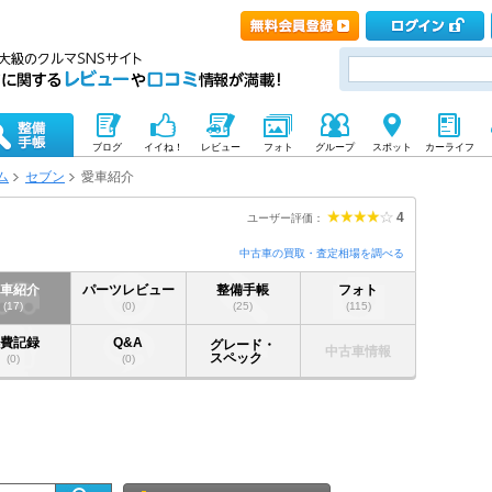
ブログ
イイね！
レビュー
フォト
グループ
スポット
カーライフ
ム
セブン
愛車紹介
4
ユーザー評価：
中古車の買取・査定相場を調べる
愛車紹介
パーツレビュー
整備手帳
フォト
(17)
(0)
(25)
(115)
燃費記録
Q&A
グレード・
中古車情報
スペック
(0)
(0)