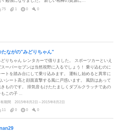
色々勉強になりました。 新しい相棒の資源に…
75
1
0
0
ゆたながの"みどりちゃん"
みどりちゃん レンタカーで借りました。 スポーツカーといえ
ばスーパーセブンは当然視野に入るでしょう！ 乗り込むのに
シートを踏み台にして乗り込みます。 運転し始めると異常に
低いシート高と顔面直撃する風に戸惑います。 風防はあって
無きものです。 排気音もけたたましくダブルクラッチであの
もこの子 ...
所有期間
2015年8月2日～2015年8月2日
11
0
0
0
nan29