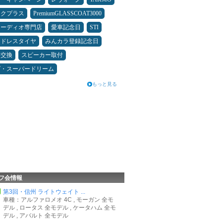
ックプラス
PremiumGLASSCOAT3000
オーディオ専門店
愛車記念日
STI
ッドレスタイヤ
みんカラ登録記念日
ヤ交換
スピーカー取付
ダ・スーパードリーム
もっと見る
フ会情報
第3回・信州 ライトウェイト ...
車種：アルファロメオ 4C , モーガン 全モ
デル , ロータス 全モデル , ケータハム 全モ
デル , アバルト 全モデル