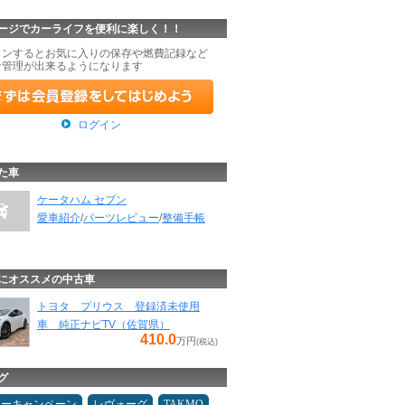
ージでカーライフを便利に楽しく！！
インするとお気に入りの保存や燃費記録など
な管理が出来るようになります
ログイン
た車
ケータハム セブン
愛車紹介
/
パーツレビュー
/
整備手帳
にオススメの中古車
トヨタ プリウス 登録済未使用
車 純正ナビTV（佐賀県）
410.0
万円
(税込)
グ
ターキャンペーン
レヴォーグ
TAKMO