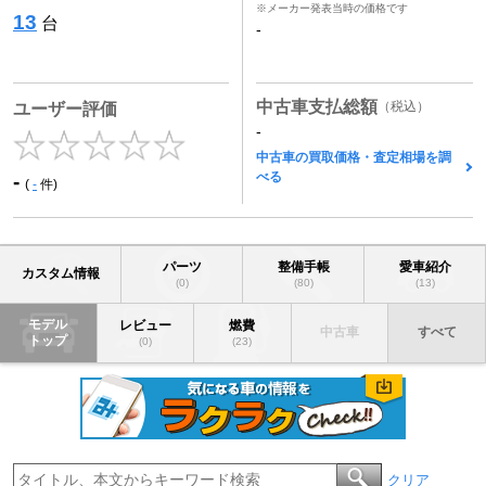
※メーカー発表当時の価格です
13
台
-
中古車支払総額
（税込）
ユーザー評価
-
中古車の買取価格・査定相場を調
べる
-
(
-
件)
パーツ
整備手帳
愛車紹介
カスタム情報
(0)
(80)
(13)
モデル
レビュー
燃費
中古車
すべて
トップ
(0)
(23)
クリア