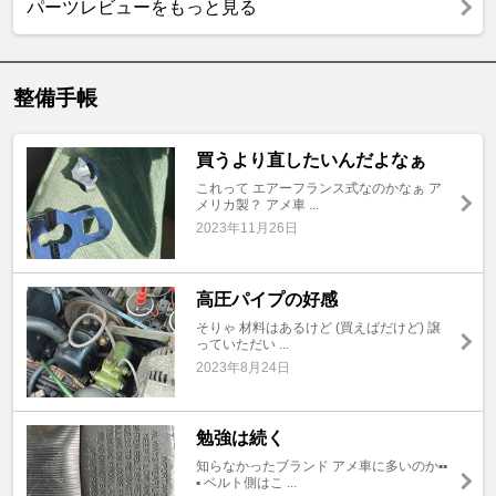
パーツレビューをもっと見る
整備手帳
買うより直したいんだよなぁ
これって エアーフランス式なのかなぁ ア
メリカ製？ アメ車 ...
2023年11月26日
高圧パイプの好感
そりゃ 材料はあるけど (買えばだけど) 譲
っていただい ...
2023年8月24日
勉強は続く
知らなかったブランド アメ車に多いのか▪▪
▪ ベルト側はこ ...