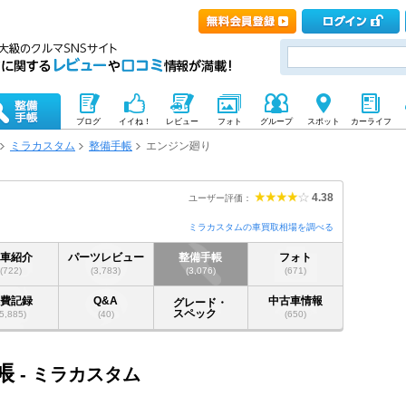
ブログ
イイね！
レビュー
フォト
グループ
スポット
カーライフ
ミラカスタム
整備手帳
エンジン廻り
4.38
ユーザー評価：
ミラカスタムの車買取相場を調べる
愛車紹介
パーツレビュー
整備手帳
フォト
(722)
(3,783)
(3,076)
(671)
燃費記録
Q&A
中古車情報
グレード・
スペック
(5,885)
(40)
(650)
帳
- ミラカスタム