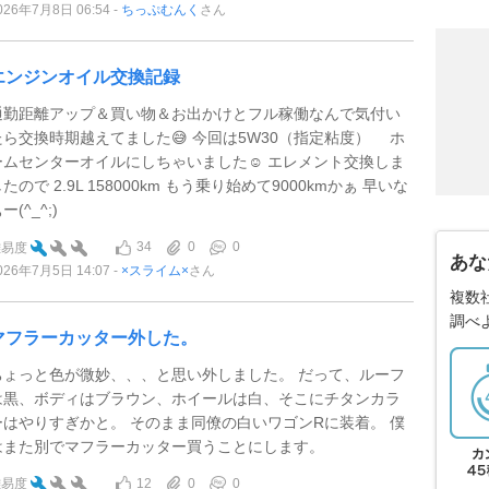
026年7月8日 06:54
ちっぷむんく
さん
エンジンオイル交換記録
通勤距離アップ＆買い物＆お出かけとフル稼働なんで気付い
たら交換時期越えてました😅 今回は5W30（指定粘度） ホ
ームセンターオイルにしちゃいました☺ エレメント交換しま
たので 2.9L 158000km もう乗り始めて9000kmかぁ 早いな
ー(^_^;)
34
0
0
難易度
あな
026年7月5日 14:07
×スライム×
さん
複数
調べ
マフラーカッター外した。
ちょっと色が微妙、、、と思い外しました。 だって、ルーフ
は黒、ボディはブラウン、ホイールは白、そこにチタンカラ
ーはやりすぎかと。 そのまま同僚の白いワゴンRに装着。 僕
はまた別でマフラーカッター買うことにします。
12
0
0
難易度