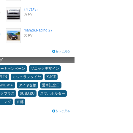
いけぴぃ
39 PV
manZo.Racing.27
30 PV
もっと見る
グ
ターキャンペーン
ソニックデザイン
ELIN
ミシュランタイヤ
X-ICE
ESNOW＋
タイヤ交換
愛車記念日
ックプラス
SUBARU
スマホホルダー
ドニング
京都
もっと見る