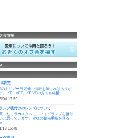
フ会情報
ス
ECU設定
DETのトリガー設定他、情報を頂ければありが
。 KF－VET、KF-VEの方でも結構 ...
5/04 17:59
ランプ後付けのレンズについて
買ったミラカスタムに、フォグランプを後付
いと思っています。皆様の整備手帳を見る
...
1/18 15:48
ォグ流用