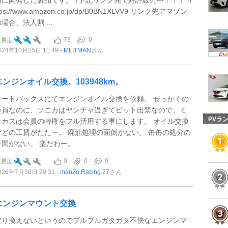
tps://www.amazon.co.jp/dp/B0BN1XLVV9 リンク先アマゾン
場合、法人割 ...
73
0
難易度
024年10月25日 11:49
MLITMAN
さん
エンジンオイル交換。103948km。
オートバックスにてエンジンオイル交換を依頼。 せっかくの
会員なのに、ソニカはヤンチャ過ぎてピット出禁なので、ミ
PVラ
ラカスは会員の特権をフル活用する事にします。 オイル交換
などの工賃がただー。 廃油処理の面倒がない。 缶缶の処分の
手間がない。 楽だわー。
9
0
0
難易度
026年7月30日 20:31
manZo.Racing.27
さん
エンジンマウント交換
乗り換えないというのでブルブルガタガタ不快なエンジンマ