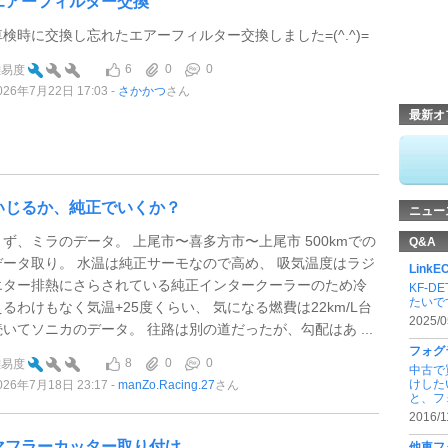
エアーフィルター交換
車検時に交換し忘れたエアーフィルター交換しました=(^.^)=
6
0
0
難易度
026年7月22日 17:03
さかかつ
さん
最新オ
いじるか、純正でいくか？
ニュー
まず、ミラのデータ。 上尾市〜喜多方市〜上尾市 500kmでの
Q&A
データ取り。 水温は純正サーモなので高め、 吸気温度はラジ
Link
エター排熱にさらされている純正インタークーラーのため冷
KF-
たいです
えるわけもなく気温+25度くらい、 気になる燃費は22km/L台
2025/0
続いてソニカのデータ。 往路は別の道だったが、勾配はあ ...
フォグ
8
0
0
難易度
中古で
けした
026年7月18日 23:17
manZo.Racing.27
さん
と、フォ 
2016/1
マフラーカッター取り付け
他車フ