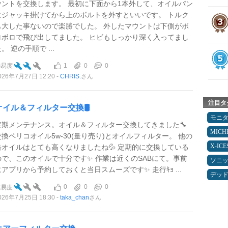
ウントを交換します。 最初に下面から1本外して、オイルパン
にジャッキ掛けてから上のボルトを外すといいです。 トルク
も大した事ないので楽勝でした。 外したマウントは下側がボ
ロボロで飛び出してました。 ヒビもしっかり深く入ってまし
。 逆の手順で ...
1
0
0
難易度
026年7月27日 12:20
CHRIS.
さん
注目タ
オイル＆フィルター交換🛢️
モニ
定期メンテナンス。オイル＆フィルター交換してきました🔧
MICH
交換ペリコオイル5w-30(量り売り)とオイルフィルター。 他の
X-IC
缶オイルはとても高くなりましたね💦 定期的に交換している
ので、このオイルで十分です✨️ 作業は近くのSABにて。事前
ソニ
にアプリから予約しておくと当日スムーズです✨️ 走行ｷｮ ...
デッ
0
0
0
難易度
026年7月25日 18:30
taka_chan
さん