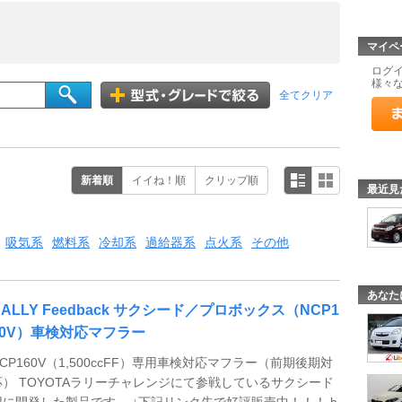
マイペ
ログ
様々
全てクリア
新着順
イイね！順
クリップ順
最近見
吸気系
燃料系
冷却系
過給器系
点火系
その他
あなた
RALLY Feedback サクシード／プロボックス（NCP1
60V）車検対応マフラー
NCP160V（1,500ccFF）専用車検対応マフラー（前期後期対
応） TOYOTAラリーチャレンジにて参戦しているサクシード
用に開発した製品です。 ↓下記リンク先で好評販売中！！！ h