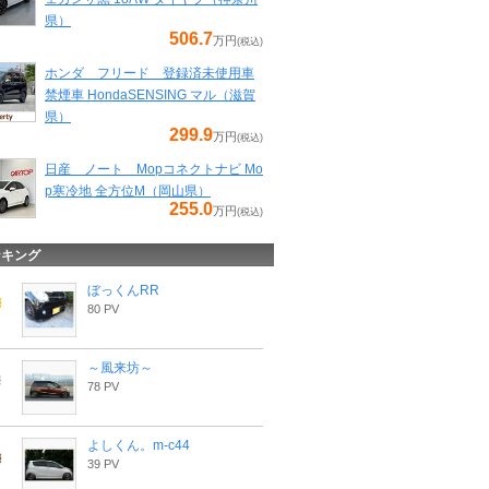
県）
506.7
万円
(税込)
ホンダ フリード 登録済未使用車
禁煙車 HondaSENSING マル（滋賀
県）
299.9
万円
(税込)
日産 ノート Mopコネクトナビ Mo
p寒冷地 全方位M（岡山県）
255.0
万円
(税込)
ンキング
ぼっくんRR
80 PV
～風来坊～
78 PV
よしくん。m-c44
39 PV