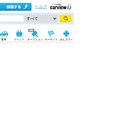
ヘルプ
愛車
イベント
オークション
サーキット
みんカラ＋