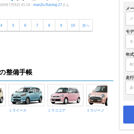
026年7月5日 01:24
manZo.Racing.27
さん
メー
4
5
6
7
8
9
10
次へ
モデ
年式
の整備手帳
走行
ミライース
ミラココア
ミラジーノ
シエ