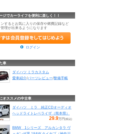
ージでカーライフを便利に楽しく！！
インするとお気に入りの保存や燃費記録など
な管理が出来るようになります
ログイン
た車
ダイハツ ミラカスタム
愛車紹介
/
パーツレビュー
/
整備手帳
にオススメの中古車
ダイハツ ミラ 純正CDオーディオ
ヘッドライトレベライザ（熊本県）
29.9
万円
(税込)
BMW 1シリーズ アルカンタラ ヴ
ェガンザ黒 18AW タイヤプ（神奈川