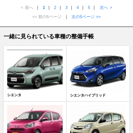
<
前へ
｜
1
｜
2
｜
3
｜
4
｜
5
｜
次へ
>
<< 前の5ページ
｜
次の5ページ >>
一緒に見られている車種の整備手帳
シエンタ
シエンタハイブリッド