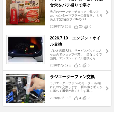
食穴をパテ盛りで塞ぐ
先月のセーフティチェックで見つけ
た、センターマフラーの腐食穴。 とり
あえず緊急的にHoltsのGU ...
2026年7月20日
25
0
2026.7.19 エンジン・オイ
ル交換
プレオ君購入時、サービスパックに入
ったのでショップ作業。 楽なようで
面倒。エンジン・オイル交換くら ...
2026年7月19日
1
0
ラジエーターファン交換
ラジエーターファン(のモーター)が壊
れたので交換します。 回転数が明らか
に落ちて風量が出ておらず異 ...
2026年7月18日
3
0