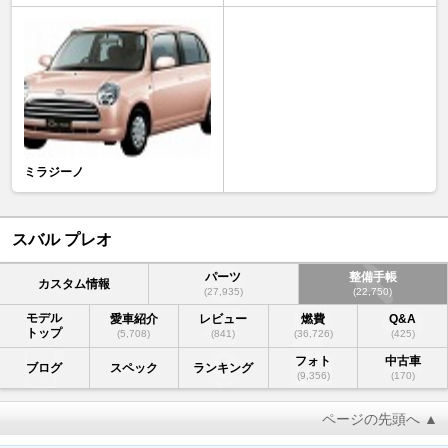
ミラジーノ
スバル プレオ
パーツ
整備手帳
カスタム情報
(27,935)
(22,750)
モデル
愛車紹介
レビュー
燃費
Q&A
トップ
(5,708)
(841)
(36,726)
(425)
フォト
中古車
ブログ
スペック
ランキング
(9,356)
(170)
ページの先頭へ ▲