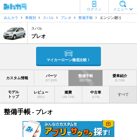
ログイン
メニュー
みんカラ
車種別
スバル
プレオ
整備手帳
エンジン廻り
スバル
プレオ
マイカーローン徹底比較！
パーツ
整備手帳
愛車紹介
カスタム情報
(27,935)
(22,750)
(5,708)
モデル
レビュー
燃費
中古車
すべて
トップ
(841)
(36,726)
(170)
整備手帳
- プレオ