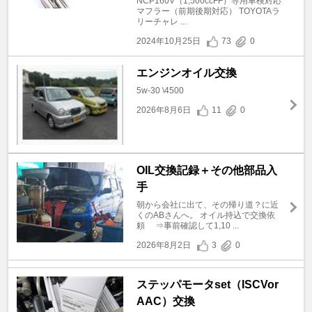
NCP160V（1,500ccFF）専用車検対応
マフラー（前期後期対応） TOYOTAラ
リーチャレ ...
2024年10月25日
73
0
エンジンオイル交換
5w-30 \4500
2026年8月6日
11
0
OIL交換記録＋その他部品入
手
朝から会社に出て、その帰り道？に近
くのABさんへ。 オイル持込で交換依
頼 ⇒事前確認して1,10 ...
2026年8月2日
3
0
ステッパモータset（ISCVor
AAC）交換