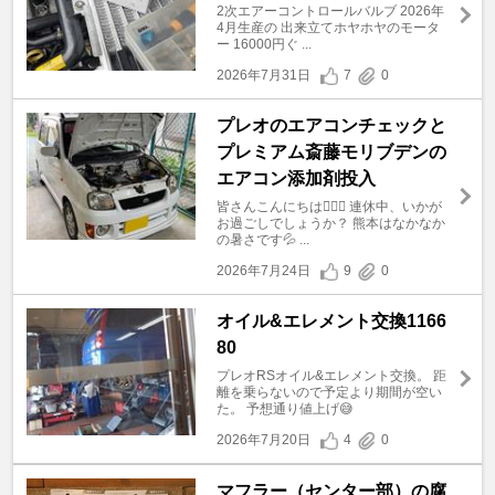
2次エアーコントロールバルブ 2026年
4月生産の 出来立てホヤホヤのモータ
ー 16000円ぐ ...
2026年7月31日
7
0
プレオのエアコンチェックと
プレミアム斎藤モリブデンの
エアコン添加剤投入
皆さんこんにちは🙋🏻‍♂️ 連休中、いかが
お過ごしでしょうか？ 熊本はなかなか
の暑さです💦 ...
2026年7月24日
9
0
オイル&エレメント交換1166
80
プレオRSオイル&エレメント交換。 距
離を乗らないので予定より期間が空い
た。 予想通り値上げ😅
2026年7月20日
4
0
マフラー（センター部）の腐