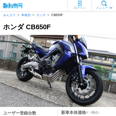
ログイン
メニュー
みんカラ
車種別
ホンダ
CB650F
ホンダ CB650F
新車本体価格
※
（税込）
ユーザー登録台数