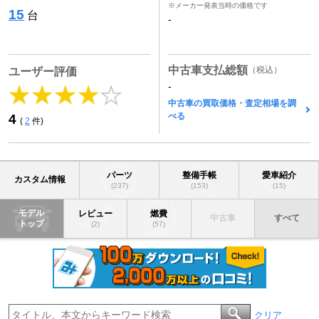
※メーカー発表当時の価格です
15
台
-
中古車支払総額
（税込）
ユーザー評価
-
中古車の買取価格・査定相場を調
べる
4
(
2
件)
パーツ
整備手帳
愛車紹介
カスタム情報
(237)
(153)
(15)
モデル
レビュー
燃費
中古車
すべて
トップ
(2)
(57)
クリア