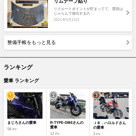
リムテープ貼り
リクルートポイントが貯まってて、普段は
じゃらんで放出するの ...
2021年5月15日
整備手帳をもっと見る
ランキング
愛車 ランキング
まじろさんの愛車
R-TYPE-GM4さんの
ＪＢ．ハロルドさん
愛車
の愛車
56
PV
12
3
PV
PV