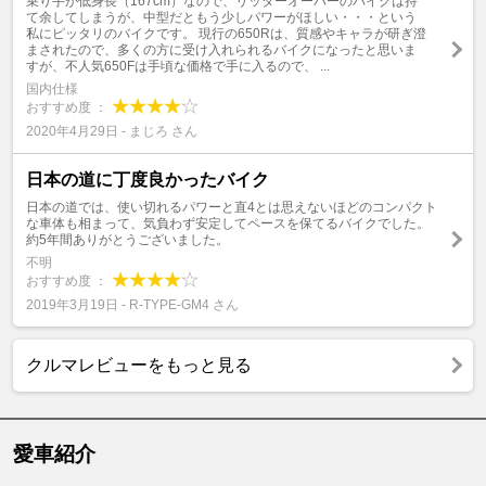
乗り手が低身長（167cm）なので、リッターオーバーのバイクは持
て余してしまうが、中型だともう少しパワーがほしい・・・という
私にピッタリのバイクです。 現行の650Rは、質感やキャラが研ぎ澄
まされたので、多くの方に受け入れられるバイクになったと思いま
すが、不人気650Fは手頃な価格で手に入るので、 ...
国内仕様
おすすめ度 ：
2020年4月29日 - まじろ さん
日本の道に丁度良かったバイク
日本の道では、使い切れるパワーと直4とは思えないほどのコンパクト
な車体も相まって、気負わず安定してペースを保てるバイクでした。
約5年間ありがとうございました。
不明
おすすめ度 ：
2019年3月19日 - R-TYPE-GM4 さん
クルマレビューをもっと見る
愛車紹介