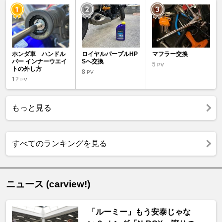
ホンダ車 ハンドル
ロイヤルパープルHP
マフラー交換
バー インナーウエイ
Sへ交換
5
PV
トの外し方
8
PV
12
PV
もっと見る
すべてのランキングを見る
ニュース (carview!)
「ルーミー」もう安泰じゃな