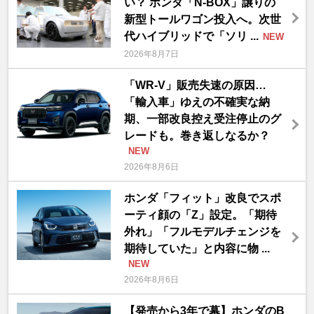
い？ ホンダ「N-BOX」譲りの
新型トールワゴン投入へ。次世
代ハイブリッドで「ソリ ...
NEW
2026年8月7日
「WR-V」販売失速の原因…
「輸入車」ゆえの不確実な納
期、一部改良控え受注停止のグ
レードも。巻き返しなるか？
NEW
2026年8月6日
ホンダ「フィット」改良でスポ
ーティ顔の「Z」設定。「期待
外れ」「フルモデルチェンジを
期待していた」と内容に物 ...
NEW
2026年8月6日
【発売から3年で幕】ホンダのB