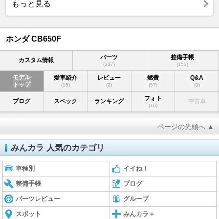
もっと見る
ホンダ CB650F
パーツ
整備手帳
カスタム情報
(237)
(153)
モデル
愛車紹介
レビュー
燃費
Q&A
トップ
(15)
(2)
(57)
(0)
フォト
ブログ
スペック
ランキング
中古車
(16)
ページの先頭へ ▲
みんカラ 人気のカテゴリ
車種別
イイね！
整備手帳
ブログ
パーツレビュー
グループ
スポット
みんカラ＋