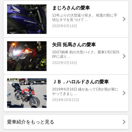
まじろさんの愛車
12年ぶりの大型返り咲き。 程度の割に手
頃なタマを見つけて ...
2026年6月14日
矢田 拓馬さんの愛車
10/27納車 初の大型バイク。愛車1号CB25
0Fに成り ...
2022年3月16日
ＪＢ．ハロルドさんの愛車
2019年6月16日 縁があってCBが我が家に
やってきまし ...
2019年10月22日
愛車紹介をもっと見る