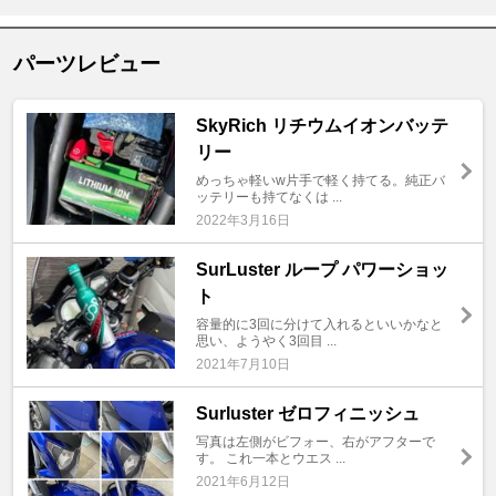
パーツレビュー
SkyRich リチウムイオンバッテ
リー
めっちゃ軽いw片手で軽く持てる。純正バ
ッテリーも持てなくは ...
2022年3月16日
SurLuster ループ パワーショッ
ト
容量的に3回に分けて入れるといいかなと
思い、ようやく3回目 ...
2021年7月10日
Surluster ゼロフィニッシュ
写真は左側がビフォー、右がアフターで
す。 これ一本とウエス ...
2021年6月12日