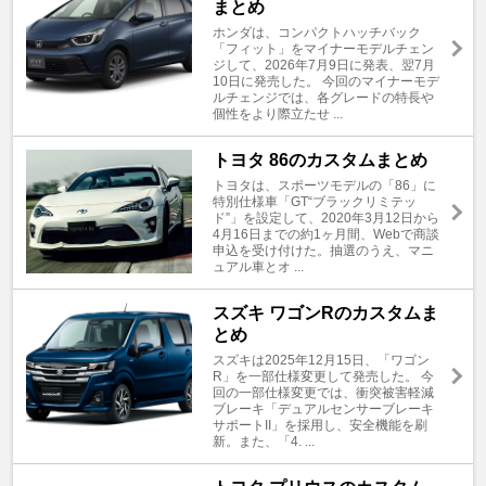
まとめ
ホンダは、コンパクトハッチバック
「フィット」をマイナーモデルチェン
ジして、2026年7月9日に発表、翌7月
10日に発売した。 今回のマイナーモデ
ルチェンジでは、各グレードの特長や
個性をより際立たせ ...
トヨタ 86のカスタムまとめ
トヨタは、スポーツモデルの「86」に
特別仕様車「GT“ブラックリミテッ
ド”」を設定して、2020年3月12日から
4月16日までの約1ヶ月間、Webで商談
申込を受け付けた。抽選のうえ、マニ
ュアル車とオ ...
スズキ ワゴンRのカスタムま
とめ
スズキは2025年12月15日、「ワゴン
R」を一部仕様変更して発売した。 今
回の一部仕様変更では、衝突被害軽減
ブレーキ「デュアルセンサーブレーキ
サポートII」を採用し、安全機能を刷
新。また、「4. ...