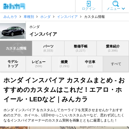
ログイン
メニュー
みんカラ
車種別
ホンダ
インスパイア
カスタム情報
ホンダ
インスパイア
パーツ
整備手帳
愛車紹介
カスタム情報
(6,333)
(3,227)
(2,396)
モデル
レビュー
燃費
中古車
すべて
トップ
(506)
(2,291)
(22)
ホンダ インスパイア カスタムまとめ - お
すすめのカスタムはこれだ！エアロ・ホ
イール・LEDなど｜みんカラ
ホンダ インスパイア をカスタムしてカーライフを充実させませんか？おすす
めのエアロ、ホイール、LEDやかっこいいカスタムカーなど、思わず試したく
なるインスパイアオーナーのカスタム実例を画像とともに厳選しました！