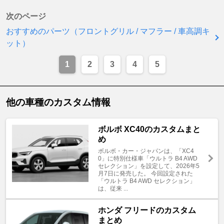
次のページ
おすすめのパーツ（フロントグリル / マフラー / 車高調キ
ット）
1
2
3
4
5
他の車種のカスタム情報
ボルボ XC40のカスタムまと
め
ボルボ・カー・ジャパンは、「XC4
0」に特別仕様車「ウルトラ B4 AWD
セレクション」を設定して、2026年5
月7日に発売した。 今回設定された
「ウルトラ B4 AWD セレクション」
は、従来 ...
ホンダ フリードのカスタム
まとめ