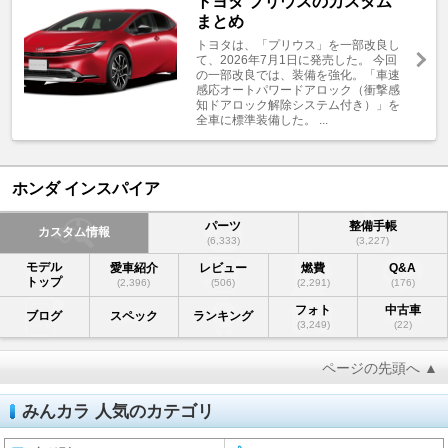
トヨタ プリウスのカスタム
まとめ
トヨタは、「プリウス」を一部改良し
て、2026年7月1日に発売した。 今回
の一部改良では、装備を強化。「車速
感応オートパワードアロック（衝撃感
知ドアロック解除システム付き）」を
全車に標準装備した。 ...
ホンダ インスパイア
パーツ
整備手帳
カスタム情報
(6,333)
(3,227)
モデル
愛車紹介
レビュー
燃費
Q&A
トップ
(2,396)
(506)
(2,291)
(176)
フォト
中古車
ブログ
スペック
ランキング
(3,249)
(22)
ページの先頭へ ▲
みんカラ 人気のカテゴリ