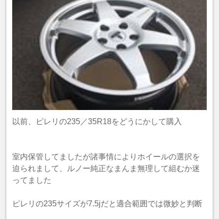
以前、ピレリの235／35R18をどうにかして購入
室内保管してましたが諸事情によりホイールの選択を
迫られまして、ルノー純正なまんま無理して組むか迷
ってました
ピレリの235サイズが7.5jだと適合範囲では微妙と判断