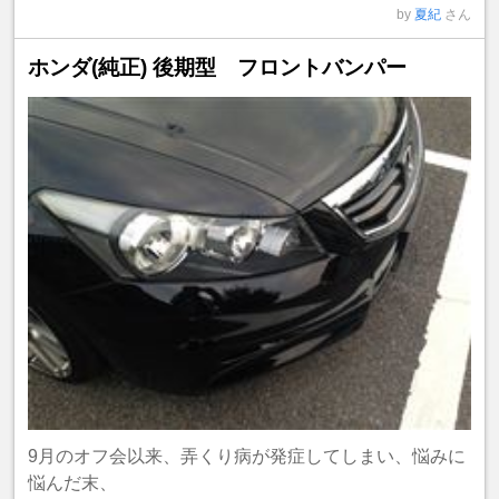
by
夏紀
さん
ホンダ(純正) 後期型 フロントバンパー
9月のオフ会以来、弄くり病が発症してしまい、悩みに
悩んだ末、