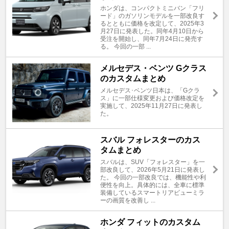
ホンダは、コンパクトミニバン「フリ
ード」のガソリンモデルを一部改良す
るとともに価格を改定して、2025年3
月27日に発表した。同年4月10日から
受注を開始し、同年7月24日に発売す
る。 今回の一部 ...
メルセデス・ベンツ Gクラス
のカスタムまとめ
メルセデス･ベンツ日本は、「Gクラ
ス」に一部仕様変更および価格改定を
実施して、2025年11月27日に発表し
た。
スバル フォレスターのカス
タムまとめ
スバルは、SUV「フォレスター」を一
部改良して、2026年5月21日に発表し
た。 今回の一部改良では、機能性や利
便性を向上。具体的には、全車に標準
装備しているスマートリアビューミラ
ーの画質を改善し ...
ホンダ フィットのカスタム