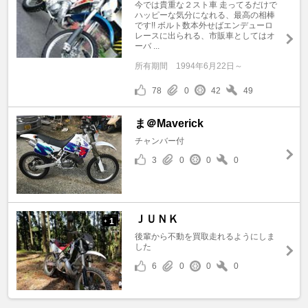
今では貴重な２スト車 走ってるだけで
ハッピーな気分になれる、最高の相棒
です!! ボルト数本外せばエンデューロ
レースに出られる、市販車としてはオ
ーバ ...
所有期間
1994年6月22日～
78
0
42
49
ま＠Maverick
チャンバー付
3
0
0
0
ＪＵＮＫ
1
+
後輩から不動を買取走れるようにしま
した
6
0
0
0