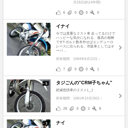
月29日(約14年間)
6
0
0
0
イナイ
今では貴重な２スト車 走ってるだけで
ハッピーな気分になれる、最高の相棒
です!! ボルト数本外せばエンデューロ
レースに出られる、市販車としてはオ
ーバ ...
所有期間
1994年6月22日～
7
0
0
1
タジごんの"CRM子ちゃん"
5
+
絶滅危惧車の２スト(;_;)
所有期間
1991年10月29日～
28
0
2
8
ナイ
3
+