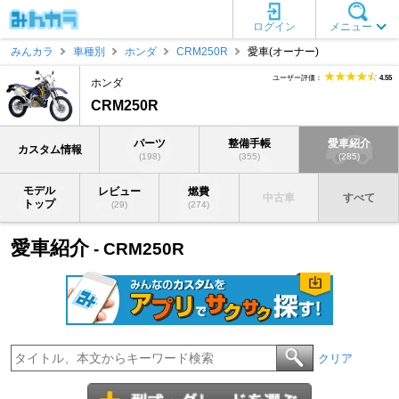
ログイン
メニュー
みんカラ
車種別
ホンダ
CRM250R
愛車(オーナー)
ユーザー評価：
4.55
ホンダ
CRM250R
パーツ
整備手帳
愛車紹介
カスタム情報
(198)
(355)
(285)
モデル
レビュー
燃費
中古車
すべて
トップ
(29)
(274)
愛車紹介
- CRM250R
クリア