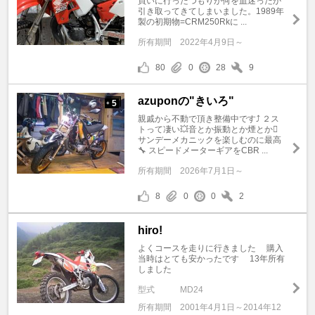
買いに行ったつもりが何を血迷ったか
引き取ってきてしまいました。1989年
製の初期物=CRM250Rkに ...
所有期間
2022年4月9日～
80
0
28
9
azuponの"きいろ"
5
+
親戚から不動で頂き整備中です⤴️ ２ス
トって凄い💥音とか振動とか煙とか🫈
サンデーメカニックを楽しむのに最高
🔧 スピードメーターギアをCBR ...
所有期間
2026年7月1日～
8
0
0
2
hiro!
よくコースを走りに行きました 購入
当時はとても安かったです 13年所有
しました
型式
MD24
所有期間
2001年4月1日～2014年12