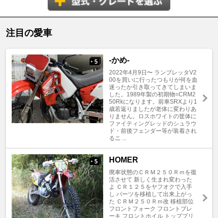
注目の愛車
-かめ-
5
+
2022年4月9日〜 ランブレッタV2
00を買いに行ったつもりが何を血
迷ったか引き取ってきてしまいま
した。1989年製の初期物=CRM2
50Rkになります。前車SRXより1
歳若返りましたが老体に変わりあ
りません。ロスホワイトの筐体に
ファイティングレッドのシュラウ
ド・前後フェンダー等が装着され
るニ ...
HOMER
5
+
廃車状態のＣＲＭ２５０Ｒｍを復
活させて 新しく生まれ変わった
よ ＣＲ１２５をヤフオクで入手
し パーツを移植して出来上がっ
た ＣＲＭ２５０Ｒｍ改 移植部位
フロントフォーク フロントブレ
ーキ フロントホイル トップブリ