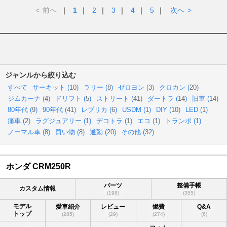
<
前へ
｜
1
｜
2
｜
3
｜
4
｜
5
｜
次へ
>
ジャンルから絞り込む
すべて
サーキット (
10
)
ラリー (
8
)
ゼロヨン (
3
)
クロカン (
20
)
ジムカーナ (
4
)
ドリフト (
5
)
ストリート (
41
)
ダートラ (
14
)
旧車 (
14
)
80年代 (
9
)
90年代 (
41
)
レプリカ (
6
)
USDM (
1
)
DIY (
10
)
LED (
1
)
痛車 (
2
)
ラグジュアリー (
1
)
デコトラ (
1
)
エコ (
1
)
トランポ (
1
)
ノーマル車 (
8
)
買い物 (
8
)
通勤 (
20
)
その他 (
32
)
ホンダ CRM250R
パーツ
整備手帳
カスタム情報
(198)
(355)
モデル
愛車紹介
レビュー
燃費
Q&A
トップ
(285)
(29)
(274)
(6)