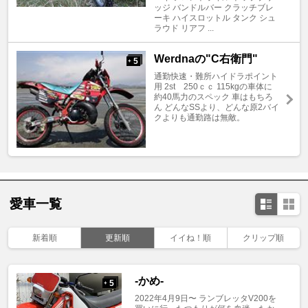
ッジ バンドルバー クラッチブレ
ーキ ハイスロットル タンク シュ
ラウド リアフ ...
Werdnaの"C右衛門"
5
+
通勤快速・難所ハイドラポイント
用 2st 250ｃｃ 115kgの車体に
約40馬力のスペック 車はもちろ
ん どんなSSより、どんな原2バイ
クよりも通勤路は無敵。
愛車一覧
新着順
更新順
イイね！順
クリップ順
-かめ-
5
+
2022年4月9日〜 ランブレッタV200を