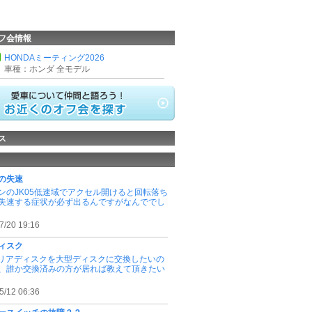
フ会情報
HONDAミーティング2026
車種：ホンダ 全モデル
ス
の失速
ンのJK05低速域でアクセル開けると回転落ち
失速する症状が必ず出るんですがなんででし
7/20 19:16
ィスク
5のリアディスクを大型ディスクに交換したいの
、誰か交換済みの方が居れば教えて頂きたい
5/12 06:36