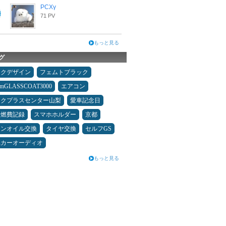
PCXγ
71 PV
もっと見る
グ
ックデザイン
フェムトブラック
umGLASSCOAT3000
エアコン
ックプラスセンター山梨
愛車記念日
＆燃費記録
スマホホルダー
京都
ジンオイル交換
タイヤ交換
セルフGS
県カーオーディオ
もっと見る