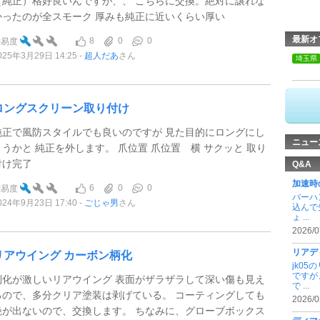
（純正）格好良いんですが、、 こちらに交換。絶対に譲れな
かったのが全スモーク 厚みも純正に近いくらい厚い
最新オ
8
0
0
難易度
025年3月29日 14:25
超人だあ
さん
埼玉県
ロングスクリーン取り付け
純正で風防スタイルでも良いのですが 見た目的にロングにし
ニュー
ようかと 純正を外します。 爪位置 爪位置 横 サクッと 取り
付け完了
Q&A
加速時
6
0
0
難易度
バーハ
024年9月23日 17:40
ごじゃ男
さん
込んで
ょ ...
2026/0
リアデ
リアウイング カーボン柄化
jk0
ですが
列化が激しいリアウイング 表面がザラザラして深い傷も見え
で ...
るので、多分クリア塗装は剥げている。 コーティングしても
2026/0
艶が出ないので、交換します。 ちなみに、グローブボックス