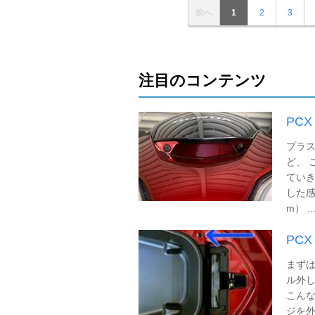
前へ
1
2
3
注目のコンテンツ
PC
プラス
ど、 
ていき
した感
m） ..
PCX
まずは
ル外し
こんな
ジを外