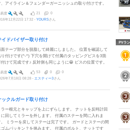
ツ、アイライン＆フェンダーガーニッシュの取り付けです。
21
0
難易度
016年12月22日 17:32
YOURS
さん
サイドバイザー取り付け
PVラ
両面テープ部分を脱脂して綺麗にしました。 位置を確認して
貼り付けです(^-^) 下穴を開けて付属のタッピングビスを3箇
所付けて完成です♪ 反対側も同じように😁 ビスの位置です。
53
0
0
難易度
026年7月18日 08:28
エスティー3
さん
ナックルガード取り付け
ミラー根元とキャップを上にずらします。 ナットを反時計回
りに回してミラーを外します。 付属のステーを間に入れま
す。 ミラーを戻してステーは完了です。 ガードとステーの間
にゴムパッキン？を挟みます。 付属のボルト、ナットです