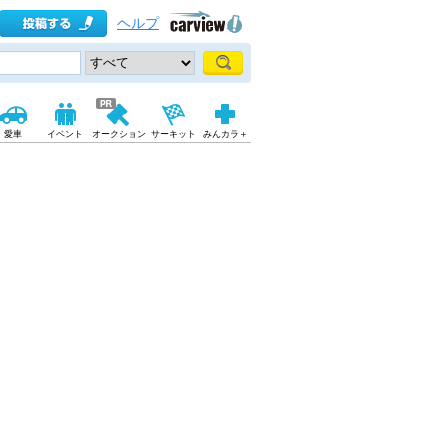
ヘルプ
愛車
イベント
オークション
サーキット
みんカラ＋