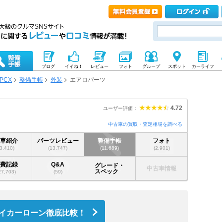
ブログ
イイね！
レビュー
フォト
グループ
スポット
カーライフ
PCX
整備手帳
外装
エアロパーツ
4.72
ユーザー評価：
中古車の買取・査定相場を調べる
愛車紹介
パーツレビュー
整備手帳
フォト
(3,410)
(13,747)
(11,689)
(2,901)
燃費記録
Q&A
グレード・
中古車情報
スペック
27,703)
(59)
イカーローン徹底比較！