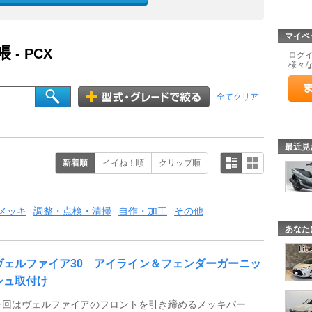
マイペ
帳
- PCX
ログ
様々
全てクリア
最近見
新着順
イイね！順
クリップ順
メッキ
調整・点検・清掃
自作・加工
その他
あなた
ヴェルファイア30 アイライン＆フェンダーガーニッ
シュ取付け
今回はヴェルファイアのフロントを引き締めるメッキパー