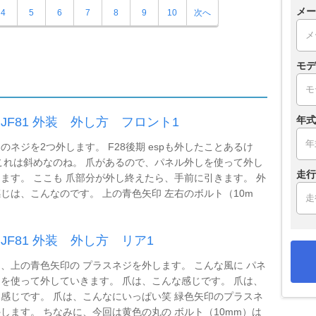
メー
4
5
6
7
8
9
10
次へ
モデ
年式
X JF81 外装 外し方 フロント1
のネジを2つ外します。 F28後期 espも外したことあるけ
これは斜めなのね。 爪があるので、パネル外しを使って外し
走行
ます。 ここも 爪部分が外し終えたら、手前に引きます。 外
じは、こんなのです。 上の青色矢印 左右のボルト（10m
.
 JF81 外装 外し方 リア1
、上の青色矢印の プラスネジを外します。 こんな風に パネ
を使って外していきます。 爪は、こんな感じです。 爪は、
感じです。 爪は、こんなにいっぱい笑 緑色矢印のプラスネ
します。 ちなみに、今回は黄色の丸の ボルト（10mm）は