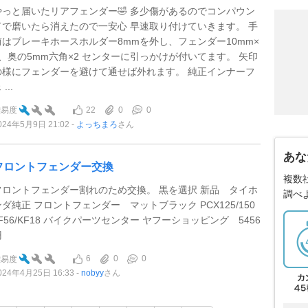
やっと届いたリアフェンダー🤣 多少傷があるのでコンパウン
ドで磨いたら消えたので一安心 早速取り付けていきます。 手
前はブレーキホースホルダー8mmを外し、フェンダー10mm×
2、奥の5mm六角×2 センターに引っかけが付いてます。 矢印
の様にフェンダーを避けて通せば外れます。 純正インナーフ
 ...
22
0
0
難易度
024年5月9日 21:02
よっちまろ
さん
あな
フロントフェンダー交換
複数
フロントフェンダー割れのため交換。 黒を選択 新品 タイホ
調べ
ンダ純正 フロントフェンダー マットブラック PCX125/150
JF56/KF18 バイクパーツセンター ヤフーショッピング 5456
円
6
0
0
難易度
024年4月25日 16:33
nobyy
さん