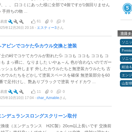
が、、、 口コミにあった様に全部で4個ですが1個回りません
 手持ちの物 ...
61
0
0
難易度
025年12月26日 20:16
エスティー3
さん
注目タ
ソニ
ヘアピンでコケた💦カウル交換と塗装
Premi
富士の峠でコケてカウルが割れた💦 ココも ココも ココも コ
ソニ
コも まっ裸に、なりました いやぁ～ん 色が合わないのでガー
給油
ニッシュも外します 外したカウルたちと無塗装カウルたち 古
いカウルたちをどかして塗装スペースを確保 無塗装部分を60
エン
0番で足付けし、艶ありブラックで塗装 サイドカウ ...
山梨
11
0
0
難易度
025年10月10日 17:04
char_Aznable
さん
エンデュランスロングスクリーン取付
交換後（エンデュランス H2C製）20cm以上長いです 交換前