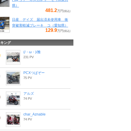
県）
481.2
万円
(税込)
日産 デイズ 届出済未使用車 衝
突被害軽減ブレーキ コ（愛知県）
129.9
万円
(税込)
ンキング
(/・ω・)/雅
231 PV
PCXつばぞー
75 PV
アルズ
74 PV
char_Aznable
74 PV