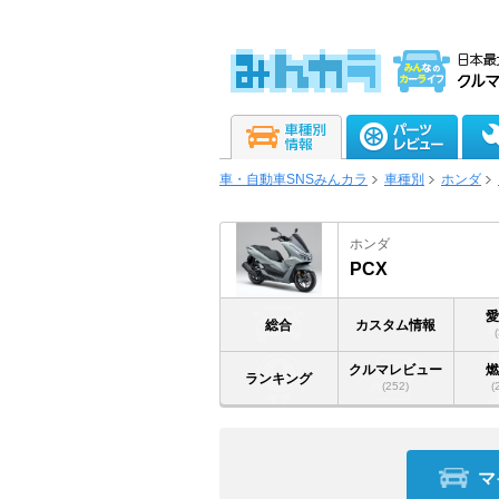
車・自動車SNSみんカラ
車種別
ホンダ
ホンダ
PCX
総合
カスタム情報
クルマレビュー
ランキング
(252)
(
マ