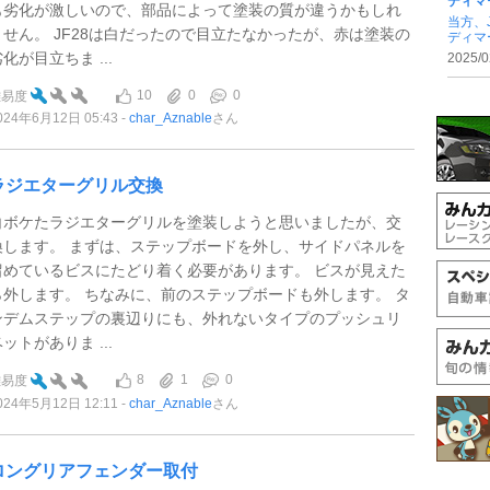
ディマ
も劣化が激しいので、部品によって塗装の質が違うかもしれ
当方、
ません。 JF28は白だったので目立たなかったが、赤は塗装の
ディマ
化が目立ちま ...
2025/0
10
0
0
難易度
024年6月12日 05:43
char_Aznable
さん
ラジエターグリル交換
白ボケたラジエターグリルを塗装しようと思いましたが、交
換します。 まずは、ステップボードを外し、サイドパネルを
留めているビスにたどり着く必要があります。 ビスが見えた
ら外します。 ちなみに、前のステップボードも外します。 タ
ンデムステップの裏辺りにも、外れないタイプのプッシュリ
ットがありま ...
8
1
0
難易度
024年5月12日 12:11
char_Aznable
さん
ロングリアフェンダー取付