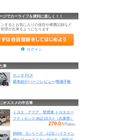
ージでカーライフを便利に楽しく！！
インするとお気に入りの保存や燃費記録など
な管理が出来るようになります
ログイン
た車
ホンダ PCX
愛車紹介
/
パーツレビュー
/
整備手帳
にオススメの中古車
トヨタ アクア 禁煙車 トヨタセー
フティセンス 純正10.5イ（兵庫県）
279.0
万円
(税込)
BMW 3シリーズ LCI2 ハイライン
Pkg ヴァーネスカレザーモ（神奈川