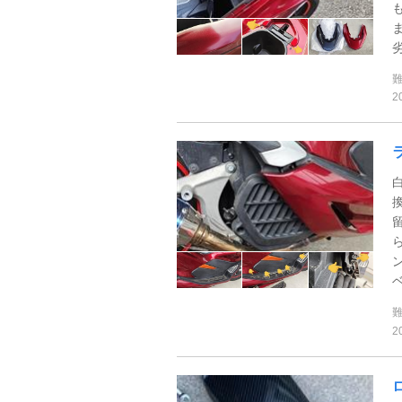
劣
2
ベ
2