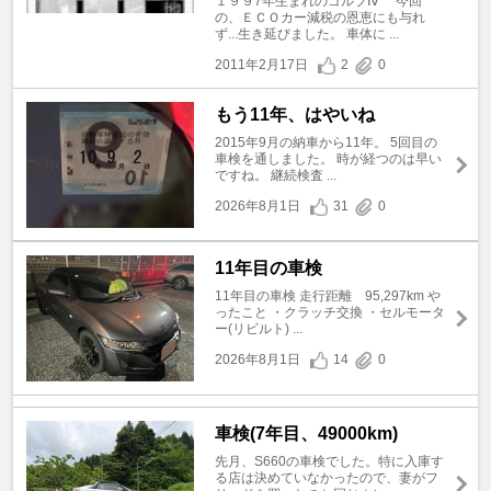
１９９7年生まれのゴルフⅣ 今回
の、ＥＣＯカー減税の恩恵にも与れ
ず...生き延びました。 車体に ...
2011年2月17日
2
0
もう11年、はやいね
2015年9月の納車から11年。 5回目の
車検を通しました。 時が経つのは早い
ですね。 継続検査 ...
2026年8月1日
31
0
11年目の車検
11年目の車検 走行距離 95,297km や
ったこと ・クラッチ交換 ・セルモータ
ー(リビルト) ...
2026年8月1日
14
0
車検(7年目、49000km)
先月、S660の車検でした。特に入庫す
る店は決めていなかったので、妻がフ