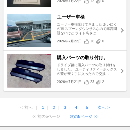
2026年7月22日
12
0
ユーザー車検
ユーザー車検受けてきました あいにく
の雨 スプーンダウンサスなので車高問
題ないけど ライト高さは ...
2026年7月22日
16
0
購入パーツの取り付け。
ドライブ後に購入パーツの取り付けを
しました。 ユーティリティーボックス
の蓋が安く手に入ったので交換 ...
2026年7月21日
23
2
<
前へ
｜
1
｜
2
｜
3
｜
4
｜
5
｜
次へ
>
<< 前の5ページ
｜
次の5ページ >>