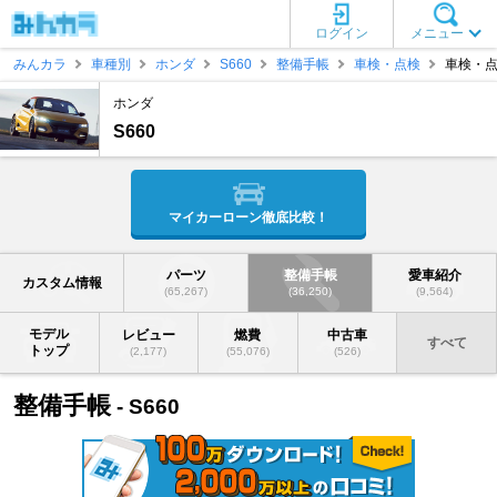
ログイン
メニュー
みんカラ
車種別
ホンダ
S660
整備手帳
車検・点検
車検・
ホンダ
S660
マイカーローン徹底比較！
パーツ
整備手帳
愛車紹介
カスタム情報
(65,267)
(36,250)
(9,564)
モデル
レビュー
燃費
中古車
すべて
トップ
(2,177)
(55,076)
(526)
整備手帳
- S660