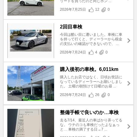
リードを買ったのと同じホン ...
2026年7月25日
12
0
2回目車検
今回は酷い目に遭いました。車検に車
を持って行くと、ディーラーから税金
の支払いの確認ができないので、 ...
2026年7月24日
4
0
購入後初の車検。6,011km
購入したお店ではなく、日頃お世話に
なっているディーラーへお願いしまし
た。 土曜の朝預けて日曜のお昼 ...
2026年7月24日
26
0
整備手帳で良いのか…車検
去る7/14、最近人の車ばかり弄ってる
な。 ウチのコも車検だったよなぁっ
と… 車検の満了する日→7 ...