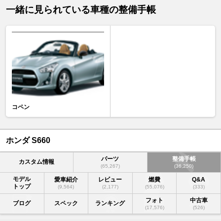
一緒に見られている車種の整備手帳
コペン
ホンダ S660
パーツ
整備手帳
カスタム情報
(65,267)
(36,250)
モデル
愛車紹介
レビュー
燃費
Q&A
トップ
(9,564)
(2,177)
(55,076)
(333)
フォト
中古車
ブログ
スペック
ランキング
(17,576)
(526)