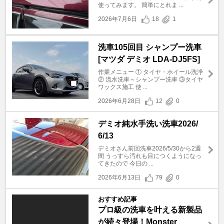
使ってみます。 簡単にとれま ...
2026年7月6日
18
1
洗車105回目 シャンプー洗車
[マツダ デミオ LDA-DJ5FS]
作業メニュー ① タイヤ・ホイール洗浄
② 流水洗車～シャンプー洗車 ③タイヤ
ワックス施工 使 ...
2026年6月28日
12
0
デミオ純水手洗い洗車2026/
6/13
デミオさん前回洗車2026/5/30から2週
間 うっすら汚れも目につくようになっ
てきたので 今日の ...
2026年6月13日
79
0
おすすめ記事
プロ級の洗車を叶える新製品
が続々登場！Monster