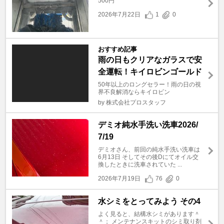
500円
2026年7月22日
1
0
おすすめ記事
雨の日もクリアなガラスで安
全運転！キイロビンゴールド
50年以上のロングセラー！雨の日の視
界不良解消ならキイロビン
by 株式会社プロスタッフ
デミオ純水手洗い洗車2026/
7/19
デミオさん、前回の純水手洗い洗車は
6月13日 そしてその後Dにてオイル交
換したときに洗車されていた ...
2026年7月19日
76
0
水シミをとってみよう その4
よく見ると、結構水シミがあります＾
＾； メンテナンスキットのシミ取り剤