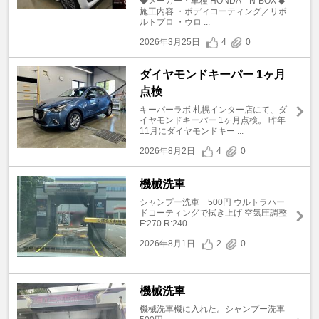
◆メーカー・車種 HONDA N-BOX ◆
施工内容 ・ボディコーティング／リボ
ルトプロ ・ウロ ...
2026年3月25日
4
0
ダイヤモンドキーパー 1ヶ月
点検
キーパーラボ 札幌インター店にて、ダ
イヤモンドキーパー 1ヶ月点検。 昨年
11月にダイヤモンドキー ...
2026年8月2日
4
0
機械洗車
シャンプー洗車 500円 ウルトラハー
ドコーティングで拭き上げ 空気圧調整
F:270 R:240
2026年8月1日
2
0
機械洗車
機械洗車機に入れた。シャンプー洗車