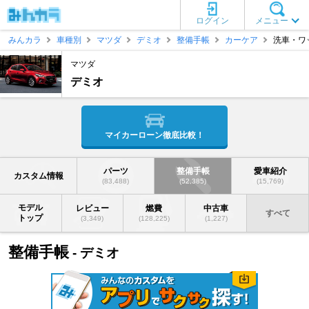
ログイン
メニュー
みんカラ
車種別
マツダ
デミオ
整備手帳
カーケア
洗車・ワ
マツダ
デミオ
マイカーローン徹底比較！
パーツ
整備手帳
愛車紹介
カスタム情報
(83,488)
(52,385)
(15,769)
モデル
レビュー
燃費
中古車
すべて
トップ
(3,349)
(128,225)
(1,227)
整備手帳
- デミオ