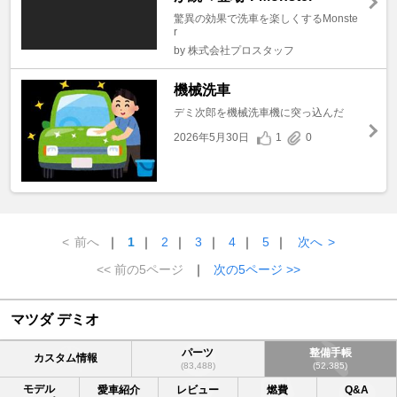
驚異の効果で洗車を楽しくするMonste
r
by 株式会社プロスタッフ
機械洗車
デミ次郎を機械洗車機に突っ込んだ
2026年5月30日
1
0
<
前へ
｜
1
｜
2
｜
3
｜
4
｜
5
｜
次へ
>
<< 前の5ページ
｜
次の5ページ >>
マツダ デミオ
パーツ
整備手帳
カスタム情報
(83,488)
(52,385)
モデル
愛車紹介
レビュー
燃費
Q&A