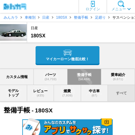
ログイン
メニュー
みんカラ
車種別
日産
180SX
整備手帳
足廻り
サスペンショ
日産
180SX
マイカーローン徹底比較！
パーツ
整備手帳
愛車紹介
カスタム情報
(24,733)
(14,468)
(9,671)
モデル
レビュー
燃費
中古車
すべて
トップ
(435)
(7,939)
(67)
整備手帳
- 180SX