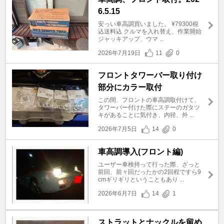
6.5.15
安っい車高調買いました。 ¥79300税
込送料込 クルマを入れ替え、作業開始
ジャッキアップ、ウマ ...
2026年7月19日
11
0
フロントタワーバー取り付け
部分にカラー取付
この間、フロントの車高調取付けて、
タワーバー付けた際にステーのガタツ
キがあることに気付き、内径、外 ...
2026年7月5日
14
0
車高調導入(フロント編)
ユーザー車検持って行った際、ざっと
前回、前々回だったかの2回程ですら9
cmギリギリということもあり ...
2026年6月7日
14
1
ストラットとナックルを留め