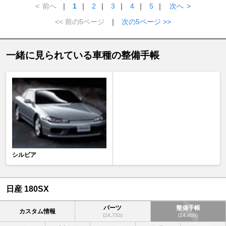
<
前へ
｜
1
｜
2
｜
3
｜
4
｜
5
｜
次へ
>
<< 前の5ページ
｜
次の5ページ >>
一緒に見られている車種の整備手帳
シルビア
日産 180SX
パーツ
整備手帳
カスタム情報
(24,733)
(14,468)