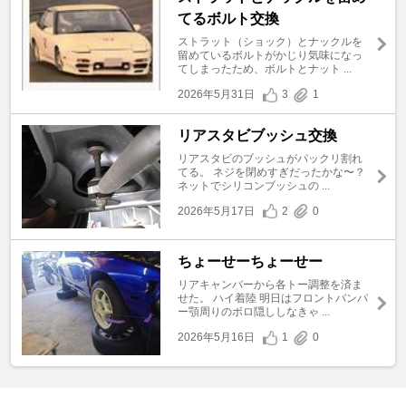
てるボルト交換
ストラット（ショック）とナックルを
留めているボルトがかじり気味になっ
てしまったため、ボルトとナット ...
2026年5月31日
3
1
リアスタビブッシュ交換
リアスタビのブッシュがパックリ割れ
てる。 ネジを閉めすぎだったかな〜？
ネットでシリコンブッシュの ...
2026年5月17日
2
0
ちょーせーちょーせー
リアキャンバーから各トー調整を済ま
せた。 ハイ着陸 明日はフロントバンパ
ー顎周りのボロ隠ししなきゃ ...
2026年5月16日
1
0