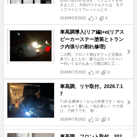
お問い合わせを頂き、リクエストを頂
きました。 今回のリクエストは、モデ
ィファイとリフレッシュとセ ...
2019年5月29日
1
0
車高調導入(リア編)+α(リアス
ピーカーステー塗装とトラン
ク内張りの割れ修理)
この間、フロント側はサクッと交換出
来ていましたが、後ろは元々クロスバ
ー付いてるのもあって開口部に工 ...
2026年7月20日
10
0
車高調、リヤ取付。2026.7.1
7
7.16 仕事帰り！からの作業です！ めち
ゃめちゃ！暑いし！虫が多い！ ウマ掛
け、で終了です。 朝 ...
2026年7月19日
12
0
車高調、フロント取付。202