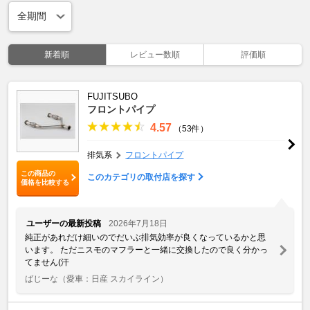
新着順
レビュー数順
評価順
FUJITSUBO
フロントパイプ
4.57
（53件）
排気系
フロントパイプ
この商品の
このカテゴリの取付店を探す
価格を比較する
ユーザーの最新投稿
2026年7月18日
純正があれだけ細いのでだいぶ排気効率が良くなっているかと思
います。 ただニスモのマフラーと一緒に交換したので良く分かっ
てません(汗
ばじーな
（愛車：日産 スカイライン）