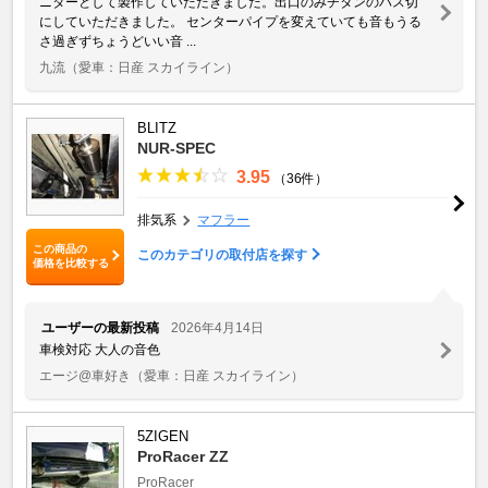
ニターとして製作していただきました。出口のみチタンのハス切
にしていただきました。 センターパイプを変えていても音もうる
さ過ぎずちょうどいい音 ...
九流
（愛車：日産 スカイライン）
BLITZ
NUR-SPEC
3.95
（36件）
排気系
マフラー
この商品の
このカテゴリの取付店を探す
価格を比較する
ユーザーの最新投稿
2026年4月14日
車検対応 大人の音色
エージ@車好き
（愛車：日産 スカイライン）
5ZIGEN
ProRacer ZZ
ProRacer