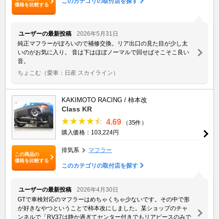
このカテゴリの取付店を探す
価格を比較する
ユーザーの最新投稿
2026年5月31日
純正マフラーがぼろいので補修交換。リア出口の見た目が少し太
いのがお気に入り。 音は下はほぼノーマルで回せばそこそこ良い
音。
ちょこむ
（愛車：日産 スカイライン）
KAKIMOTO RACING / 柿本改
Class KR
4.69
（35件）
購入価格：103,224円
排気系
マフラー
この商品の
価格を比較する
このカテゴリの取付店を探す
ユーザーの最新投稿
2026年4月30日
GTで車検対応のマフラーはめちゃくちゃ少ないです。その中で形
が好きなやつということで柿本改にしました。某ショップのチャ
ンネルで「RV37は静か過ぎてセンター付きでもリアピースのみで