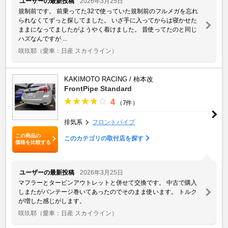
ユーザーの最新投稿
2026年3月25日
規制前です。 前乗ってた32で使っていた規制前のフルメガを忘れ
られなくてずっと探してました。 いざ手に入ってからは寝かせた
ままになってましたがようやく着けました。 昔使ってたのと同じ
ハズなんですが ...
咲玖耶
（愛車：日産 スカイライン）
KAKIMOTO RACING / 柿本改
FrontPipe Standard
4
（7件）
排気系
フロントパイプ
この商品の
このカテゴリの取付店を探す
価格を比較する
ユーザーの最新投稿
2026年3月25日
マフラーとタービンアウトレットと併せて交換です。 中古で購入
しまたがバンテージ巻いてあったのでそのまま使います。 トルク
が増した感じがします。
咲玖耶
（愛車：日産 スカイライン）