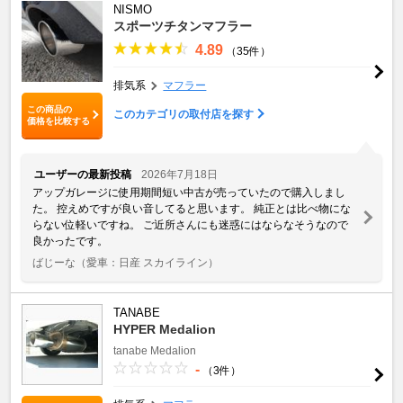
NISMO
スポーツチタンマフラー
4.89
（35件）
排気系
マフラー
この商品の
このカテゴリの取付店を探す
価格を比較する
ユーザーの最新投稿
2026年7月18日
アップガレージに使用期間短い中古が売っていたので購入しまし
た。 控えめですが良い音してると思います。 純正とは比べ物にな
らない位軽いですね。 ご近所さんにも迷惑にはならなそうなので
良かったです。
ばじーな
（愛車：日産 スカイライン）
TANABE
HYPER Medalion
tanabe
Medalion
-
（3件）