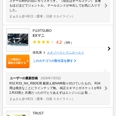
スチール時代の旧レガリスＲです。 （現在はオールステン） 音量
もほどほどでジェントル。 テールエンドがＷ出しでお気に入りで
した。
まぁさん@ HE21
（愛車：日産 スカイライン）
FUJITSUBO
EXマニ
4.2
（5件）
排気系
エキゾーストマニホールド
この商品の
このカテゴリの取付店を探す
価格を比較する
ユーザーの最新投稿
2026年7月5日
R32.R33_NA_RBDE用 載替え前NA時取り付けていたもの。 R34
用は残念なことにラインナップ無。 純正エキマニガスケットがR3
2,R33用と 共通だったのでとりあえずはエンジンには 取 ...
まぁさん@ HE21
（愛車：日産 スカイライン）
TRUST