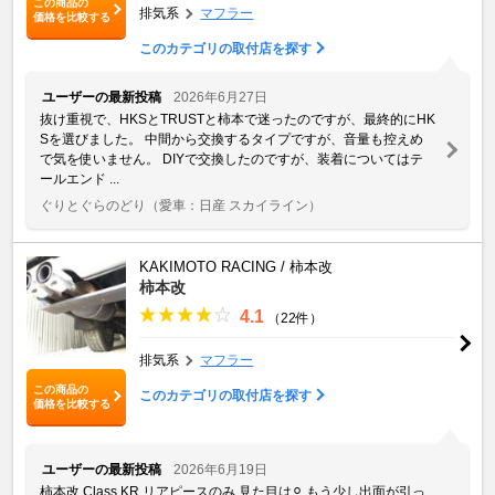
この商品の
排気系
マフラー
価格を比較する
このカテゴリの取付店を探す
ユーザーの最新投稿
2026年6月27日
抜け重視で、HKSとTRUSTと柿本で迷ったのですが、最終的にHK
Sを選びました。 中間から交換するタイプですが、音量も控えめ
で気を使いません。 DIYで交換したのですが、装着についてはテ
ールエンド ...
ぐりとぐらのどり
（愛車：日産 スカイライン）
KAKIMOTO RACING / 柿本改
柿本改
4.1
（22件）
排気系
マフラー
この商品の
このカテゴリの取付店を探す
価格を比較する
ユーザーの最新投稿
2026年6月19日
柿本改 Class KR リアピースのみ 見た目は⚪︎ もう少し出面が引っ