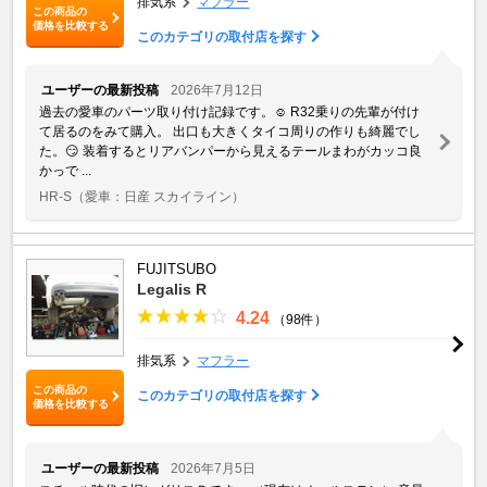
排気系
マフラー
この商品の
価格を比較する
このカテゴリの取付店を探す
ユーザーの最新投稿
2026年7月12日
過去の愛車のパーツ取り付け記録です。☺️ R32乗りの先輩が付け
て居るのをみて購入。 出口も大きくタイコ周りの作りも綺麗でし
た。😏 装着するとリアバンパーから見えるテールまわがカッコ良
かっで ...
HR-S
（愛車：日産 スカイライン）
FUJITSUBO
Legalis R
4.24
（98件）
排気系
マフラー
この商品の
このカテゴリの取付店を探す
価格を比較する
ユーザーの最新投稿
2026年7月5日