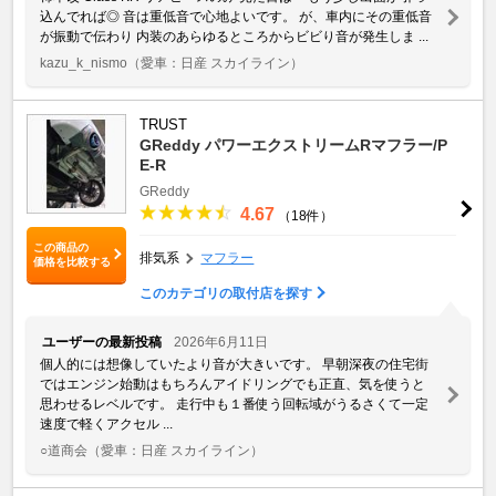
込んでれば◎ 音は重低音で心地よいです。 が、車内にその重低音
が振動で伝わり 内装のあらゆるところからビビり音が発生しま ...
kazu_k_nismo
（愛車：日産 スカイライン）
TRUST
GReddy パワーエクストリームRマフラー/P
E-R
GReddy
4.67
（18件）
この商品の
排気系
マフラー
価格を比較する
このカテゴリの取付店を探す
ユーザーの最新投稿
2026年6月11日
個人的には想像していたより音が大きいです。 早朝深夜の住宅街
ではエンジン始動はもちろんアイドリングでも正直、気を使うと
思わせるレベルです。 走行中も１番使う回転域がうるさくて一定
速度で軽くアクセル ...
○道商会
（愛車：日産 スカイライン）