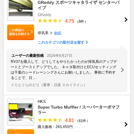
GReddy スポーツキャタライザ センターパ
イプ
GReddy
4.75
（8件）
この商品の
排気系
触媒
価格を比較する
このカテゴリの取付店を探す
ユーザーの最新投稿
2026年6月27日
RV37を購入して、どうしてもやりたかったのが排気系のアップデ
ートとブーストアップでした。 キャタ取付けとECUセッティング
は千葉のシードレーシングさんにお願いしました。 事前に予約す
ることで、日 ...
ぐりとぐらのどり
（愛車：日産 スカイライン）
HKS
Super Turbo Muffler / スーパーターボマフ
ラー
4.81
（81件）
購入価格：265,455円