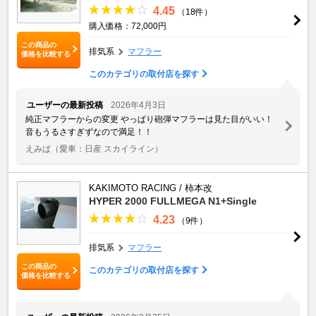
4.45
（18件）
購入価格：72,000円
この商品の
排気系
マフラー
価格を比較する
このカテゴリの取付店を探す
ユーザーの最新投稿
2026年4月3日
純正マフラーからの変更 やっぱり砲弾マフラーは見た目がいい！
音もうるさすぎずなので満足！！
えみぱ
（愛車：日産 スカイライン）
KAKIMOTO RACING / 柿本改
HYPER 2000 FULLMEGA N1+Single
4.23
（9件）
排気系
マフラー
この商品の
このカテゴリの取付店を探す
価格を比較する