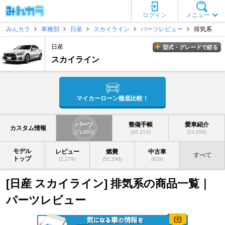
ログイン
メニュー
みんカラ
車種別
日産
スカイライン
パーツレビュー
排気系
日産
型式・グレードで絞る
スカイライン
マイカーローン徹底比較！
パーツ
整備手帳
愛車紹介
カスタム情報
(71,850)
(48,214)
(23,956)
モデル
レビュー
燃費
中古車
すべて
トップ
(2,279)
(52,298)
(829)
[日産 スカイライン] 排気系の商品一覧｜
パーツレビュー