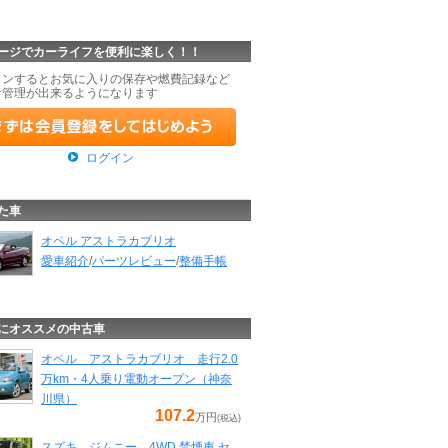
ージでカーライフを便利に楽しく！！
インするとお気に入りの保存や燃費記録など
な管理が出来るようになります
ログイン
た車
オペル アストラカブリオ
愛車紹介
/
パーツレビュー
/
整備手帳
にオススメの中古車
オペル アストラカブリオ 走行2.0
万km・4人乗り電動オープン（神奈
川県）
107.2
万円
(税込)
スズキ ジムニー 4WD 禁煙車 セ