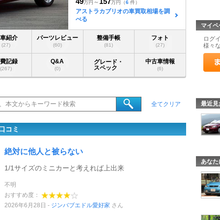
49
157
～
万円
万円
（
6
件）
アストラカブリオの車買取相場を調
べる
マイペ
愛車紹介
パーツレビュー
整備手帳
フォト
ログ
(27)
(60)
(81)
(27)
様々
燃費記録
Q&A
中古車情報
グレード・
スペック
(267)
(0)
(6)
最近見
全てクリア
口コミ
絶対に他人と被らない
あなた
1/1サイズのミニカーと考えれば上出来
不明
おすすめ度：
2026年6月28日
ジンバブエドル愛好家
さん