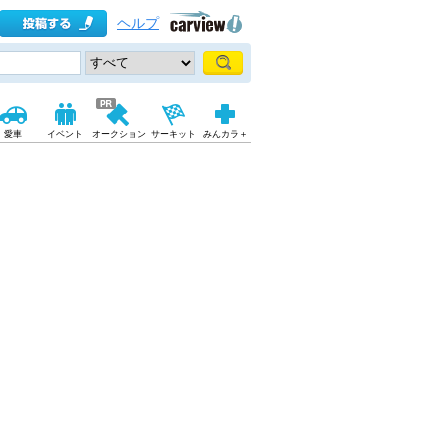
ヘルプ
愛車
イベント
オークション
サーキット
みんカラ＋