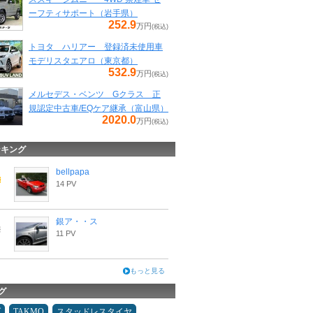
ーフティサポート（岩手県）
252.9
万円
(税込)
トヨタ ハリアー 登録済未使用車
モデリスタエアロ（東京都）
532.9
万円
(税込)
メルセデス・ベンツ Gクラス 正
規認定中古車/EQケア継承（富山県）
2020.0
万円
(税込)
ンキング
bellpapa
14 PV
銀ア・・ス
11 PV
もっと見る
グ
ダ
TAKMO
スタッドレスタイヤ