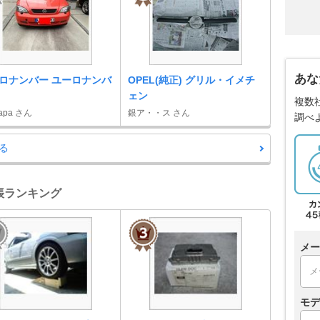
あな
ロナンバー ユーロナンバ
OPEL(純正) グリル・イメチ
ェン
複数
papa さん
銀ア・・ス さん
調べ
る
手帳ランキング
メー
モデ