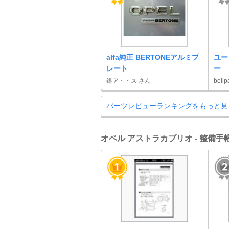
alfa純正 BERTONEアルミプ
ユー
レート
ー
銀ア・・ス さん
bell
パーツレビューランキングをもっと見
オペル アストラカブリオ - 整備