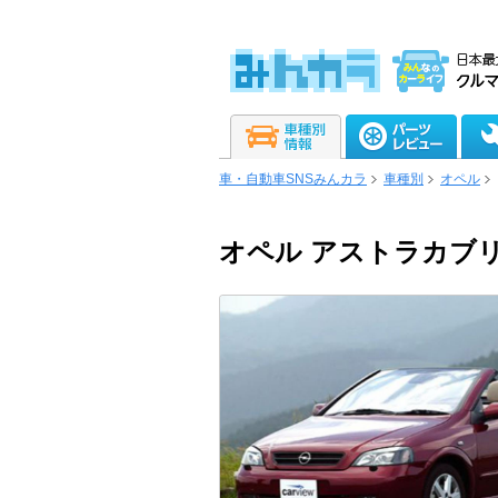
車・自動車SNSみんカラ
車種別
オペル
オペル アストラカブ