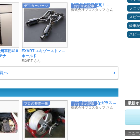
POTY9年連続受賞！ ...
デモカーパーツ
おすすめ記事
ソニ
株式会社プロスタッフ さん
スピ
愛車
スピ
州車用410
EXART エキゾーストマニ
テナ
ホールド
EXART さん
覧へ
雨の日もクリアなガラス ...
最新オ
プロの整備手帳
おすすめ記事
株式会社プロスタッフ さん
ニュー