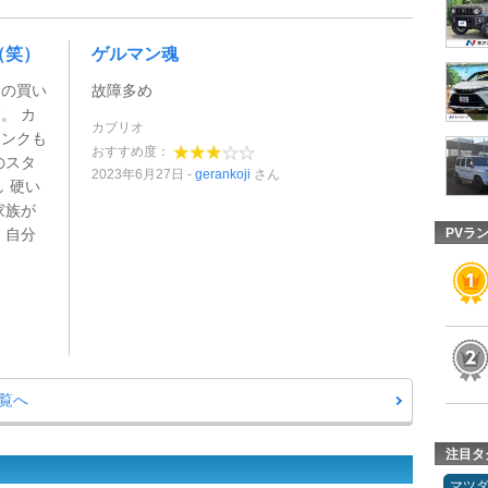
（笑）
ゲルマン魂
常の買い
故障多め
。 カ
カブリオ
ランクも
おすすめ度：
のスタ
2023年6月27日
gerankoji
さん
 硬い
家族が
 自分
PVラ
覧へ
注目タ
マツ