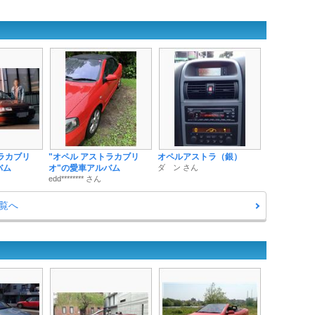
ラカブリ
"オペル アストラカブリ
オペルアストラ（銀）
バム
オ"の愛車アルバム
ダ ン さん
edd******** さん
覧へ