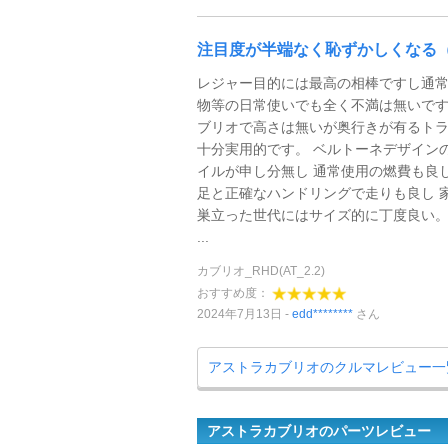
注目度が半端なく恥ずかしくなる
レジャー目的には最高の相棒ですし通
物等の日常使いでも全く不満は無いです
ブリオで高さは無いが奥行きが有るト
十分実用的です。 ベルトーネデザイン
イルが申し分無し 通常使用の燃費も良し
足と正確なハンドリングで走りも良し 
巣立った世代にはサイズ的に丁度良い。
...
カブリオ_RHD(AT_2.2)
おすすめ度：
2024年7月13日
edd********
さん
アストラカブリオのクルマレビュー一
アストラカブリオのパーツレビュー