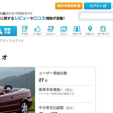
ブログ
イイね！
レビュー
フォト
グループ
スポット
カーライフ
アストラカブリオ
リオ
ユーザー登録台数
27
台
新車本体価格
※（税込）
※メーカー発表当時の価格です
-
中古車支払総額
（税込）