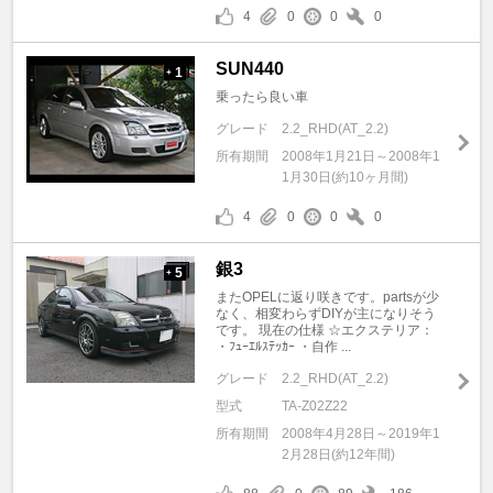
4
0
0
0
SUN440
1
+
乗ったら良い車
グレード
2.2_RHD(AT_2.2)
所有期間
2008年1月21日～2008年1
1月30日(約10ヶ月間)
4
0
0
0
銀3
5
+
またOPELに返り咲きです。partsが少
なく、相変わらずDIYが主になりそう
です。 現在の仕様 ☆エクステリア：
・ﾌｭｰｴﾙｽﾃｯｶｰ ・自作 ...
グレード
2.2_RHD(AT_2.2)
型式
TA-Z02Z22
所有期間
2008年4月28日～2019年1
2月28日(約12年間)