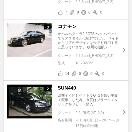
グレード
2.2 Sport_RHD(AT_2.2)
7
0
0
0
コナモン
3
+
オペルベクトラ2.2GTS ハッチバック
でリアスタイルは抜群でした。 サイド
からリアのデザインは今でも通用する
と思っています。 欧州の巡航メイ ...
グレード
2.2 Sport_RHD(AT_2.2)
型式
TA-Z02Z22
14
0
0
0
SUN440
2
+
以前全く同じベクトラGTSを貰い事故
で廃車にした為、今度はブラックメタ
リックをリピート購入
グレード
2.2_RHD(AT_2.2)
所有期間
2015年8月1日～2017年7月
15日(約2年間)