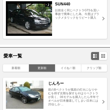
SUN440
2
+
以前全く同じベクトラGTSを貰い
事故で廃車にした為、今度はブラ
ックメタリックをリピート購入
愛車一覧
新着順
更新順
イイね！順
クリップ順
じんろー
前のBベクトラが風前の灯火になりや
むを得ず次期を探すもやはりベクトラ
が良く、06モデルを購入したら半年で
オペルが日本撤退してしまい日本には
20台しか ...