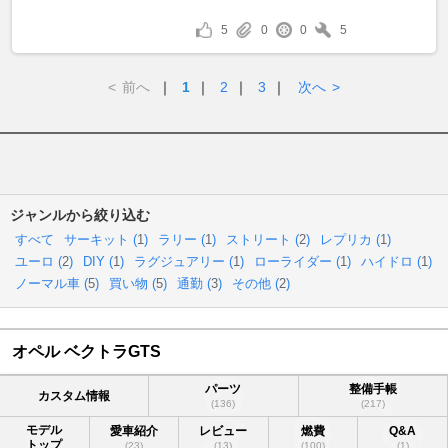
5
0
0
5
<
前へ
｜
1
｜
2
｜
3
｜
次へ
>
ジャンルから絞り込む
すべて
サーキット (
1
)
ラリー (
1
)
ストリート (
2
)
レプリカ (
1
)
ユーロ (
2
)
DIY (
1
)
ラグジュアリー (
1
)
ローライダー (
1
)
ハイドロ (
1
)
ノーマル車 (
5
)
買い物 (
5
)
通勤 (
3
)
その他 (
2
)
オペル ベクトラGTS
パーツ
整備手帳
カスタム情報
(136)
(217)
モデル
愛車紹介
レビュー
燃費
Q&A
トップ
(23)
(13)
(100)
(1)