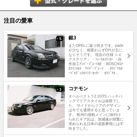
注目の愛車
銀3
5
+
またOPELに返り咲きです。parts
が少なく、相変わらずDIYが主に
なりそうです。 現在の仕様 ☆エ
クステリア： ・ﾌｭｰｴﾙｽﾃｯｶｰ ・自
作加工ﾅﾝﾊﾞｰﾌﾟﾚｰﾄ枠 ・BOSCHｴｱ
ﾛﾂｲﾝﾏﾙﾁ ﾜｲﾊﾟｰﾌﾞﾚｰﾄﾞ ・ｵﾘｼﾞﾅﾙｵ
ｰﾊﾞﾙﾃﾞｭｱﾙﾏﾌﾗｰｶｯﾀｰ ・ｵﾘｼﾞﾅﾙ ...
コナモン
3
+
オペルベクトラ2.2GTS ハッチバ
ックでリアスタイルは抜群でし
た。 サイドからリアのデザイン
は今でも通用すると思っていま
す。 欧州の巡航メインに味付け
られたギア比は、加減速が頻繁に
求められる日本の道路事情には不
向きでした。