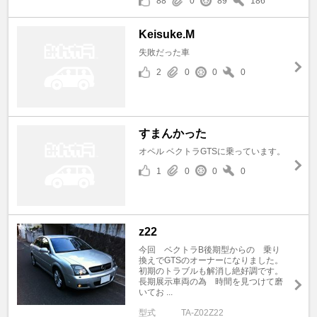
88
0
89
186
Keisuke.M
失敗だった車
2
0
0
0
すまんかった
オペル ベクトラGTSに乗っています。
1
0
0
0
z22
今回 ベクトラB後期型からの 乗り
換えでGTSのオーナーになりました。
初期のトラブルも解消し絶好調です。
長期展示車両の為 時間を見つけて磨
いてお ...
型式
TA-Z02Z22