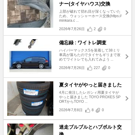
ナー(タイヤハウス)交換
上部が破れて切れ目が深くなっていた
ため、ウォッシャーホース交換(https://
minkara.c ...
2026年7月26日
2
0
備忘録 : ワイトレ調査
ハイパーマックスSを装着して38ミリ
車高が落ちたのでタイヤもギリまで攻
めてワイトレでも入れてみよう ...
2026年7月26日
227
0
夏タイヤがやっと届きました
4月に発注したレガシィ用夏タイヤが
やっと届きました TOYO PROXES SP
ORTからTOYO ...
2026年7月8日
8
0
迷走ブルブルとハブボルト交
換