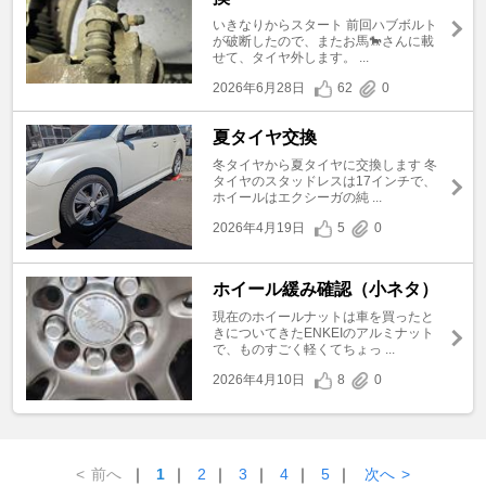
いきなりからスタート 前回ハブボルト
が破断したので、またお馬🐎さんに載
せて、タイヤ外します。 ...
2026年6月28日
62
0
夏タイヤ交換
冬タイヤから夏タイヤに交換します 冬
タイヤのスタッドレスは17インチで、
ホイールはエクシーガの純 ...
2026年4月19日
5
0
ホイール緩み確認（小ネタ）
現在のホイールナットは車を買ったと
きについてきたENKEIのアルミナット
で、ものすごく軽くてちょっ ...
2026年4月10日
8
0
<
前へ
｜
1
｜
2
｜
3
｜
4
｜
5
｜
次へ
>