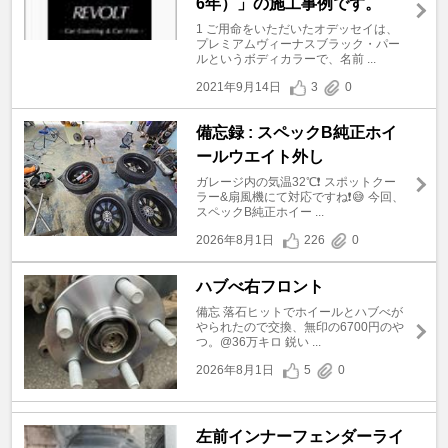
6年）」の施工事例です。
1 ご用命をいただいたオデッセイは、
プレミアムヴィーナスブラック・パー
ルというボディカラーで、名前 ...
2021年9月14日
3
0
備忘録 : スペックB純正ホイ
ールウエイト外し
ガレージ内の気温32℃❗ スポットクー
ラー&扇風機にて対応ですね❗😅 今回、
スペックB純正ホイー ...
2026年8月1日
226
0
ハブべ右フロント
備忘 落石ヒットでホイールとハブべが
やられたので交換、無印の6700円のや
つ。@36万キロ 鋭い ...
2026年8月1日
5
0
左前インナーフェンダーライ