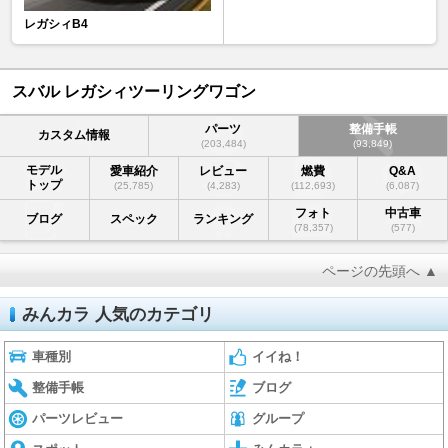
レガシィB4
スバル レガシィツーリングワゴン
パーツ
整備手帳
カスタム情報
(203,484)
(93,849)
モデル
愛車紹介
レビュー
燃費
Q&A
トップ
(25,785)
(4,283)
(112,693)
(6,087)
フォト
中古車
ブログ
スペック
ランキング
(78,357)
(577)
ページの先頭へ ▲
みんカラ 人気のカテゴリ
車種別
イイね！
整備手帳
ブログ
パーツレビュー
グループ