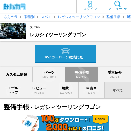
ログイン
メニュー
みんカラ
車種別
スバル
レガシィツーリングワゴン
整備手帳
足
スバル
レガシィツーリングワゴン
マイカーローン徹底比較！
パーツ
整備手帳
愛車紹介
カスタム情報
(203,484)
(93,849)
(25,785)
モデル
レビュー
燃費
中古車
すべて
トップ
(4,283)
(112,693)
(577)
整備手帳
- レガシィツーリングワゴン