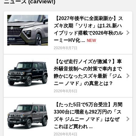
ニュース (carview!)
【2027年後半に全面刷新か】ス
ズキ次期「ソリオ」は1.2L新ハ
イブリッド搭載で2026年秋のル
ーミーHV化 ...
NEW
2026年8月7日
【なぜ走行ノイズが激減？】車
外騒音規制への対策で車内まで
静かになったスズキ最新「ジム
ニー ノマド」の真意とは？
2026年8月6日
【たった5日で5万台受注】月間
3300台に増産も292万円の「ス
ズキ ジムニー ノマド」はなぜ
これほど買われ ...
2026年8月4日