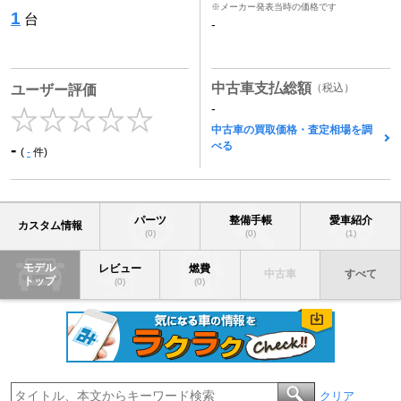
※メーカー発表当時の価格です
1
台
-
中古車支払総額
（税込）
ユーザー評価
-
中古車の買取価格・査定相場を調
べる
-
(
-
件)
パーツ
整備手帳
愛車紹介
カスタム情報
(0)
(0)
(1)
モデル
レビュー
燃費
中古車
すべて
トップ
(0)
(0)
クリア