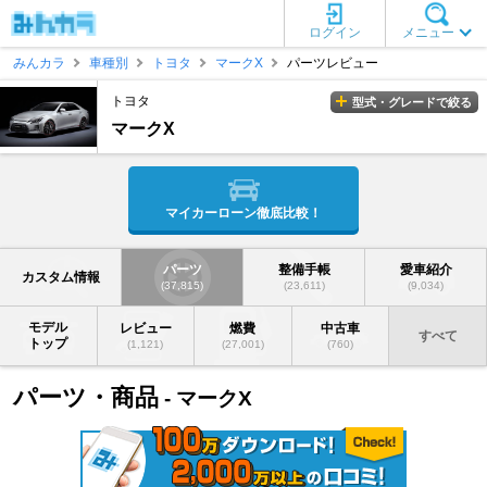
ログイン
メニュー
みんカラ
車種別
トヨタ
マークX
パーツレビュー
トヨタ
型式・グレードで絞る
マークX
マイカーローン徹底比較！
パーツ
整備手帳
愛車紹介
カスタム情報
(37,815)
(23,611)
(9,034)
モデル
レビュー
燃費
中古車
すべて
トップ
(1,121)
(27,001)
(760)
パーツ・商品
- マークX