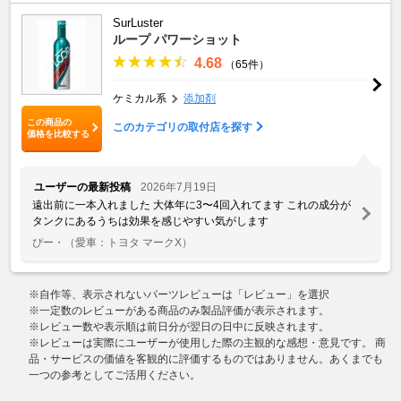
SurLuster
ループ パワーショット
4.68
（65件）
ケミカル系
添加剤
この商品の
このカテゴリの取付店を探す
価格を比較する
ユーザーの最新投稿
2026年7月19日
遠出前に一本入れました 大体年に3〜4回入れてます これの成分が
タンクにあるうちは効果を感じやすい気がします
ぴー・
（愛車：トヨタ マークX）
※自作等、表示されないパーツレビューは「レビュー」を選択
※一定数のレビューがある商品のみ製品評価が表示されます。
※レビュー数や表示順は前日分が翌日の日中に反映されます。
※レビューは実際にユーザーが使用した際の主観的な感想・意見です。 商
品・サービスの価値を客観的に評価するものではありません。あくまでも
一つの参考としてご活用ください。