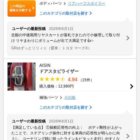
ボディパーツ
リアハーフスポイラー
この商品の
価格を比較する
このカテゴリの取付店を探す
ユーザーの最新投稿
2026年8月1日
念願の中後期用リヤスカートが落札できたので小修理して取り付
け リヤまわりにボリュームが出て大満足です👍️✨
GRゆずっとリリィ☆
（愛車：トヨタ マークX）
AISIN
ドアスタビライザー
4.94
（15件）
購入価格：12,980円
補強パーツ
その他
このカテゴリの取付店を探す
ユーザーの最新投稿
2026年8月1日
【満足している点】 ①操舵応答性の向上： ボディ剛性が上がっ
たことで、ステアリング操作に対する車両の応答性が明らかに向
上し、コーナリング時に狙ったラインをピタッと走行しやすくな