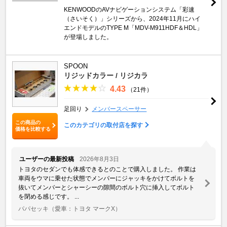
KENWOODのAVナビゲーションシステム「彩速
（さいそく）」シリーズから、2024年11月にハイ
エンドモデルのTYPE M「MDV-M911HDF＆HDL」
が登場しました。
SPOON
リジッドカラー / リジカラ
4.43
（21件）
足回り
メンバースペーサー
この商品の
このカテゴリの取付店を探す
価格を比較する
ユーザーの最新投稿
2026年8月3日
トヨタのセダンでも体感できるとのことで購入しました。 作業は
車両をウマに乗せた状態でメンバーにジャッキをかけてボルトを
抜いてメンバーとシャーシーの隙間のボルト穴に挿入してボルト
を閉める感じです。 ...
パパセッキ
（愛車：トヨタ マークX）