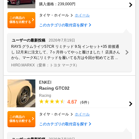
購入価格：239,000円
タイヤ・ホイール
ホイール
この商品の
価格を比較する
このカテゴリの取付店を探す
ユーザーの最新投稿
2026年7月19日
RAYS グラムライツ57CR リミテッド 9.5j インセット+35 前後通
し 12月末に注文して、7ヶ月待ってやっと履けました！ 店員さん
から、マークXにリミテッドを履いてる方は今回が初めてと言 ...
HIЯO.MARKX
（愛車：トヨタ マークX）
ENKEI
Racing GTC02
Racing
4.67
（6件）
タイヤ・ホイール
ホイール
この商品の
価格を比較する
このカテゴリの取付店を探す