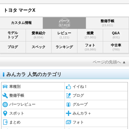
トヨタ マークX
パーツ
整備手帳
カスタム情報
(37,815)
(23,611)
モデル
愛車紹介
レビュー
燃費
Q&A
トップ
(9,034)
(1,121)
(27,001)
(631)
フォト
中古車
ブログ
スペック
ランキング
(18,060)
(760)
ページの先頭へ ▲
みんカラ 人気のカテゴリ
車種別
イイね！
整備手帳
ブログ
パーツレビュー
グループ
スポット
みんカラ＋
まとめ
フォト