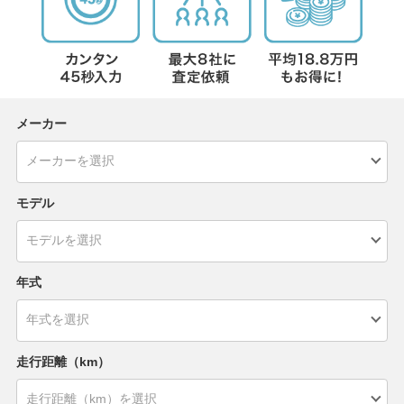
メーカー
モデル
年式
走行距離（km）