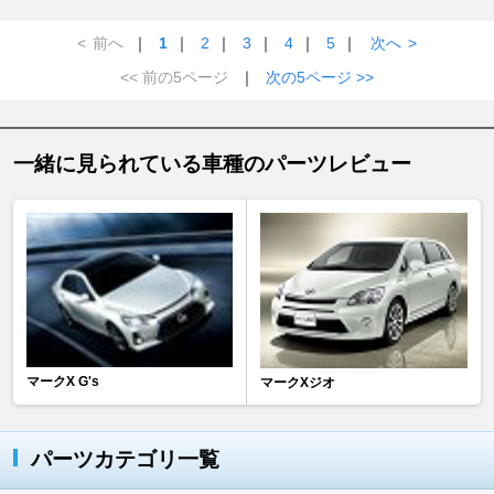
<
前へ
｜
1
｜
2
｜
3
｜
4
｜
5
｜
次へ
>
<< 前の5ページ
｜
次の5ページ >>
一緒に見られている車種のパーツレビュー
マークX G's
マークXジオ
パーツカテゴリ一覧