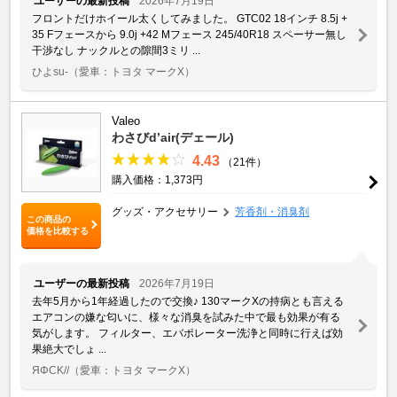
ユーザーの最新投稿
2026年7月19日
フロントだけホイール太くしてみました。 GTC02 18インチ 8.5j +
35 Fフェースから 9.0j +42 Mフェース 245/40R18 スペーサー無し
干渉なし ナックルとの隙間3ミリ ...
ひよsu-
（愛車：トヨタ マークX）
Valeo
わさびd’air(デェール)
4.43
（21件）
購入価格：1,373円
グッズ・アクセサリー
芳香剤・消臭剤
この商品の
価格を比較する
ユーザーの最新投稿
2026年7月19日
去年5月から1年経過したので交換♪ 130マークXの持病とも言える
エアコンの嫌な匂いに、様々な消臭を試みた中で最も効果が有る
気がします。 フィルター、エバポレーター洗浄と同時に行えば効
果絶大でしょ ...
ЯΦCK//
（愛車：トヨタ マークX）