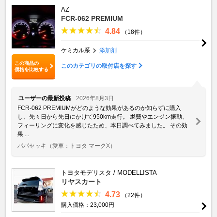
AZ
FCR-062 PREMIUM
4.84
（18件）
ケミカル系
添加剤
この商品の
このカテゴリの取付店を探す
価格を比較する
ユーザーの最新投稿
2026年8月3日
FCR-062 PREMIUMがどのような効果があるのか知らずに購入
し、先々日から先日にかけて950km走行。 燃費やエンジン振動、
フィーリングに変化を感じたため、本日調べてみました。 その効
果 ...
パパセッキ
（愛車：トヨタ マークX）
トヨタモデリスタ / MODELLISTA
リヤスカート
4.73
（22件）
購入価格：23,000円