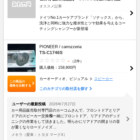
オススメ記事
ドイツNo.1カーケアブランド「ソナックス」から、
洗浄と同時に強力な撥水性とツヤ効果を与えるコー
ティングシャンプーが新登場
PIONEER / carrozzeria
TS-C1746S
-
（2件）
購入価格：158,900円
カーオーディオ、ビジュアル
スピーカー
この商品の
価格を比較する
このカテゴリの取付店を探す
ユーザーの最新投稿
2026年7月27日
カー用品販売取付専門店のカーコムさんで、フロントドアとリア
ドアのスピーカー交換🔇一緒にフロントドア、リアドアのデッド
ニングの作業をして頂きました。明らかにリアドアの閉まりの音
が重くなりロードノイズ ...
メキラ
（愛車：トヨタ マークX）