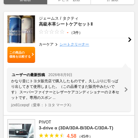
ジェームス / タクティ
高級本革シートケアセットⅡ
-
（3件）
カーケア
シートクリーナー
この商品の
価格を比較する
ユーザーの最新投稿
2026年8月9日
かなり昔にトヨタ販売店で購入したものです。久しぶりに引っぱ
り出してきて使用しました。（この品番でまだ販売中みたいで
す） スーパーファイナーとレザーケアコンディショナーの２本セ
ットです。専用のスポン ...
jzx81cepqf
（愛車：トヨタ マークX）
PIVOT
3-drive α (3DA/3DA-B/3DA-C/3DA-T)
4.58
（45件）