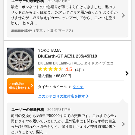
ユーザーの最新投稿
2026年8月8日
最近、ボンネットの中心辺りが薄っすら白けてきました。黒のソ
リッドだからよく目立つ。 水アカ？クリア層が逝った？ よく分か
りませんが、取り敢えずカーシャンプーしてから、こいつを塗り
塗り。 乾き具 ...
umiumi-story
（愛車：トヨタ マークX）
YOKOHAMA
BluEarth-GT AE51 235/45R18
BluEarth
BluEarth-GT AE51
タイヤタイプ:エコ
4.5
（4件）
購入価格：88,000円
この商品の
タイヤ・ホイール
タイヤ
価格を比較する
このカテゴリの取付店を探す
ユーザーの最新投稿
2026年8月7日
前回の交換から約5年で50000キロでの交換です。これまでも全く
同じタイヤを履いていましたが、屋外駐車にも関わらず特に目立
ったひび割れや不具合もなく、残り溝もちょうど交換時期に来た
ということで、悩ん ...