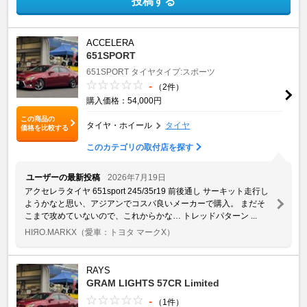
投稿する
ACCELERA
651SPORT
651SPORT
タイヤタイプ:スポーツ
-
（2件）
購入価格：54,000円
この商品の
タイヤ・ホイール
タイヤ
価格を比較する
このカテゴリの取付店を探す
ユーザーの最新投稿
2026年7月19日
アクセレラタイヤ 651sport 245/35r19 前後通し サーキット走行し
ようかなと思い、アジアンでコスパ良いメーカーで購入。 まだそ
こまで攻めていないので、これからかな… トレッドパターン ...
HIЯO.MARKX
（愛車：トヨタ マークX）
RAYS
GRAM LIGHTS 57CR Limited
-
（1件）