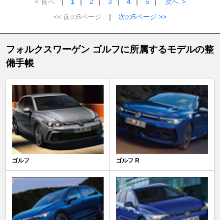
<
前へ
｜
1
｜
2
｜
3
｜
4
｜
5
｜
次へ
>
<< 前の5ページ
｜
次の5ページ >>
フォルクスワーゲン ゴルフに所属するモデルの整
備手帳
ゴルフ
ゴルフ R