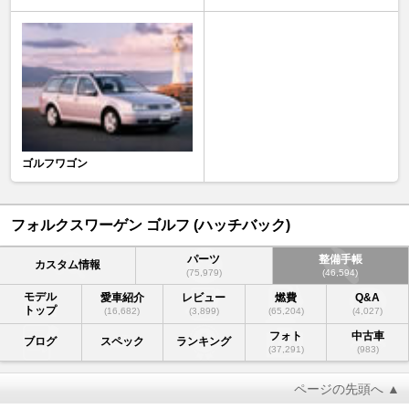
ゴルフワゴン
フォルクスワーゲン ゴルフ (ハッチバック)
パーツ
整備手帳
カスタム情報
(75,979)
(46,594)
モデル
愛車紹介
レビュー
燃費
Q&A
トップ
(16,682)
(3,899)
(65,204)
(4,027)
フォト
中古車
ブログ
スペック
ランキング
(37,291)
(983)
ページの先頭へ ▲