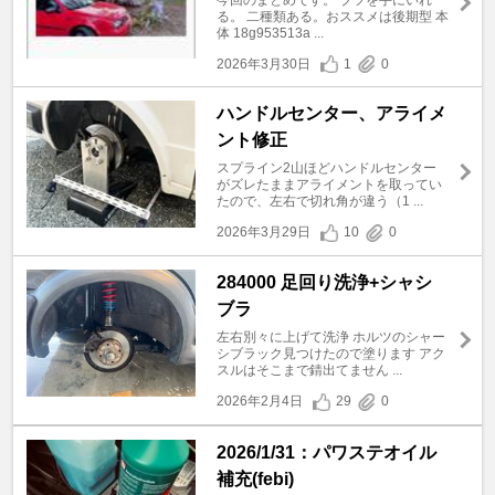
る。 二種類ある。おススメは後期型 本
体 18g953513a ...
2026年3月30日
1
0
ハンドルセンター、アライメ
ント修正
スプライン2山ほどハンドルセンター
がズレたままアライメントを取ってい
たので、左右で切れ角が違う（1 ...
2026年3月29日
10
0
284000 足回り洗浄+シャシ
ブラ
左右別々に上げて洗浄 ホルツのシャー
シブラック見つけたので塗ります アク
スルはそこまで錆出てません ...
2026年2月4日
29
0
2026/1/31：パワステオイル
補充(febi)