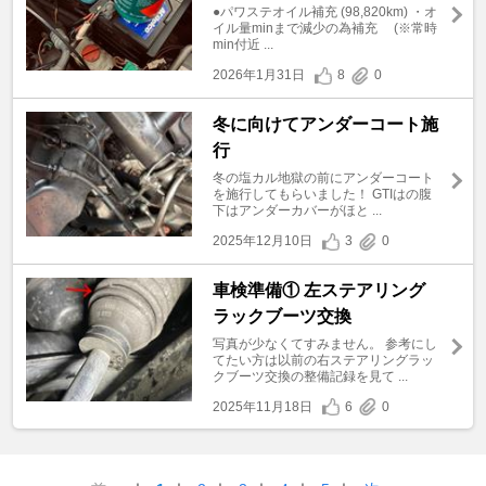
●パワステオイル補充 (98,820km) ・オ
イル量minまで減少の為補充 (※常時
min付近 ...
2026年1月31日
8
0
冬に向けてアンダーコート施
行
冬の塩カル地獄の前にアンダーコート
を施行してもらいました！ GTIはの腹
下はアンダーカバーがほと ...
2025年12月10日
3
0
車検準備① 左ステアリング
ラックブーツ交換
写真が少なくてすみません。 参考にし
てたい方は以前の右ステアリングラッ
クブーツ交換の整備記録を見て ...
2025年11月18日
6
0