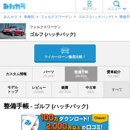
ログイン
メニュー
みんカラ
車種別
フォルクスワーゲン
ゴルフ (ハッチバック)
整備手
フォルクスワーゲン
ゴルフ (ハッチバック)
マイカーローン徹底比較！
パーツ
整備手帳
愛車紹介
カスタム情報
(75,979)
(46,594)
(16,682)
モデル
レビュー
燃費
中古車
すべて
トップ
(3,899)
(65,204)
(983)
整備手帳
- ゴルフ (ハッチバック)