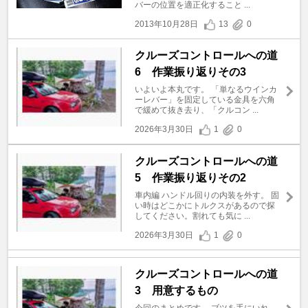
バーの位置を適正化すること ...
2013年10月28日
13
0
クルーズコントロールへの道
6 作業振り返りその3
いよいよ本丸です。 「単なるウインカ
ーレバー」を固定している金具を六角
で緩めて抜き去り、「クルコン ...
2026年3月30日
1
0
クルーズコントロールへの道
5 作業振り返りその2
車内編 ハンドル回りの内装を外す。 固
い時はどこかにトルクスがあるので探
してください。割れても気に ...
2026年3月30日
1
0
クルーズコントロールへの道
3 用意するもの
今回のまとめです。 ブツを手にいれ