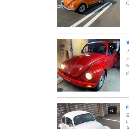
5
+
d
5
+