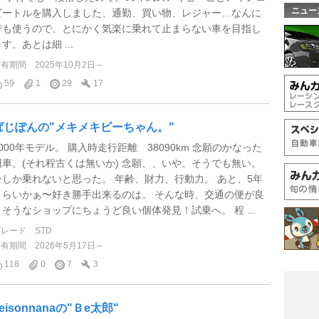
ニュー
ビートルを購入しました、通勤、買い物、レジャー…なんに
でも使うので、とにかく気楽に乗れて止まらない車を目指し
す。あとは細 ...
所有期間
2025年10月2日～
59
1
29
17
ばじぽんの"メキメキビーちゃん。"
2000年モデル。 購入時走行距離 38090km 念願のかなった
旧車。(それ程古くは無いか) 念願、、いや、そうでも無い。
今しか乗れないと思った。 年齢、財力、行動力。 あと、5年
くらいかぁ〜好き勝手出来るのは。 そんな時、交通の便が良
さそうなショップにちょうど良い個体発見！試乗へ。 程 ...
グレード
STD
所有期間
2026年5月17日～
118
0
7
3
eisonnanaの"Ｂe太郎"