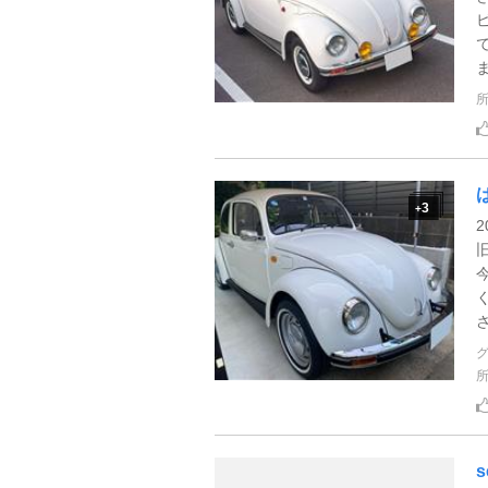
ま
3
+
s