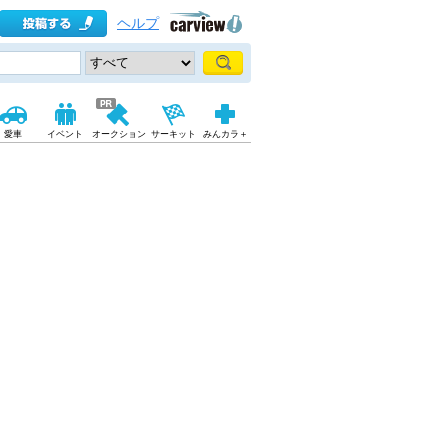
ヘルプ
愛車
イベント
オークション
サーキット
みんカラ＋