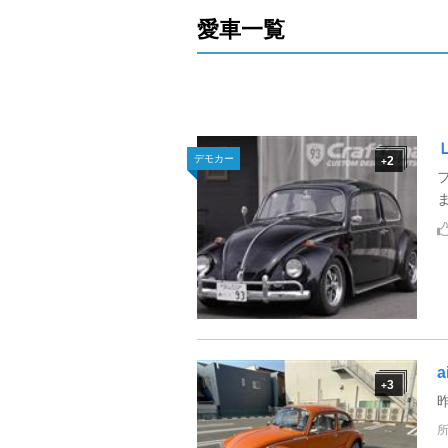
愛車一覧
デモカー
2
+
3
+