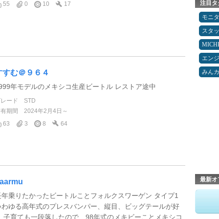
注目タ
55
0
10
17
モニ
スタ
MICH
エン
すすむ＠９６４
みん
1999年モデルのメキシコ生産ビートル レストア途中
グレード
STD
所有期間
2024年2月4日～
63
3
8
64
最新オ
aarmu
長年乗りたかったビートルことフォルクスワーゲン タイプ1
いわゆる高年式のプレスバンパー、縦目、ビッグテールが好
き 子育ても一段落したので、98年式のメキビーことメキシコ