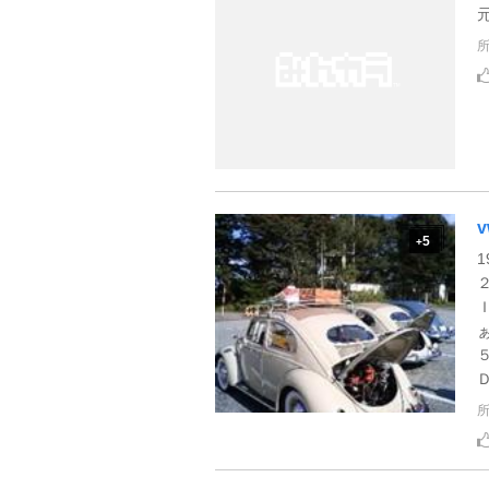
v
5
+