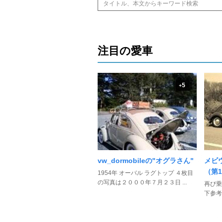
注目の愛車
5
+
vw_dormobileの"オグラさん"
メビ
（第
1954年 オーバル ラグトップ ４枚目
の写真は２０００年７月２３日 ...
再び乗
下参考