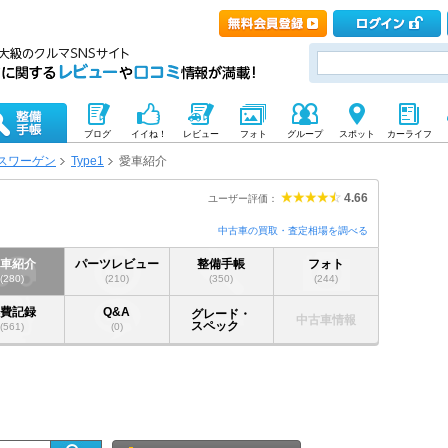
ブログ
イイね！
レビュー
フォト
グループ
スポット
カーライフ
スワーゲン
Type1
愛車紹介
4.66
ユーザー評価：
中古車の買取・査定相場を調べる
愛車紹介
パーツレビュー
整備手帳
フォト
(280)
(210)
(350)
(244)
燃費記録
Q&A
グレード・
中古車情報
スペック
(561)
(0)