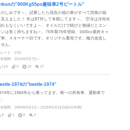
jinkunの"800Kg55ps趣味車2号ビートル"
たのしみです～。試乗したら現在の他の車がすべて四角の箱
に見えました！ 冬はBT外して冬眠してます～。 空冷は冷却水
漏れもなくいいですよ～、オイルだけで錆びと無縁だとエン
ジンは長く持ちますね～。75年製76年登録、1600cc最終キャ
ブ車、４オーナー目です。オリジナル重視です。極力改造し
ません。
グレード
STD
所有期間
2016年9月7日～
123
0
10
37
eetle-1974の"beetle-1974"
1974年に1984年から乗ってます。唯一の所有車、通勤車で
す。
所有期間
1984年6月1日～2026年6月18日(約42年間)
8
1
0
0