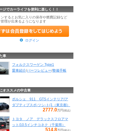
ージでカーライフを便利に楽しく！！
インするとお気に入りの保存や燃費記録など
な管理が出来るようになります
ログイン
た車
フォルクスワーゲン Type1
愛車紹介
/
パーツレビュー
/
整備手帳
にオススメの中古車
ポルシェ 911 GTSインテリア/ア
ダプティブスポ-ツシ-ト(1（東京都）
2777.0
万円
(税込)
トヨタ ノア デラックスフロアマ
ット/10.5インチコネク（千葉県）
514.8
万円
(税込)