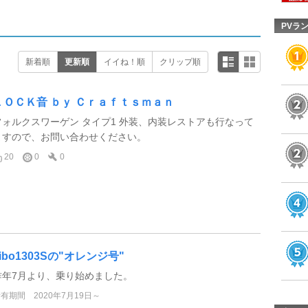
PVラ
新着順
更新順
イイね！順
クリップ順
ＬＯＣＫ音 ｂｙ Ｃｒａｆｔｓｍａｎ
フォルクスワーゲン タイプ1 外装、内装レストアも行なって
ますので、お問い合わせください。
20
0
0
aibo1303Sの"オレンジ号"
昨年7月より、乗り始めました。
所有期間
2020年7月19日～