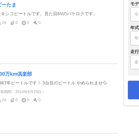
モデ
ビーたま
メキシコビートルです。見た目6Vのバケロクです。
24
0
0
0
年式
走行
100万km倶楽部
1967年ビートルです！ 3台目のビートル やめられませ💦
所有期間
2014年6月29日～
24
0
0
0