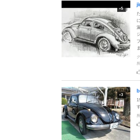
5
+
b
3
+