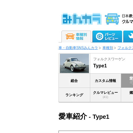
車・自動車SNSみんカラ
車種別
フォルク
フォルクスワーゲン
Type1
総合
カスタム情報
クルマレビュー
ランキング
(41)
愛車紹介
- Type1