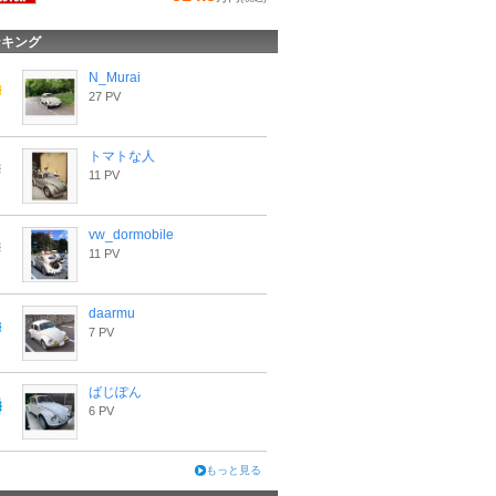
ンキング
N_Murai
27 PV
トマトな人
11 PV
vw_dormobile
11 PV
daarmu
7 PV
ばじぽん
6 PV
もっと見る