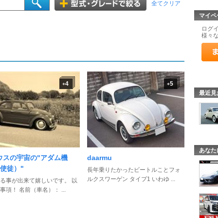
全てクリア
マイペ
ログ
様々
4
5
+
+
最近見
あなた
ウスの宇宙の"アダム機
daarmu
1使徒）"
長年乗りたかったビートルことフォ
ルクスワーゲン タイプ1 いわゆ ...
る事が出来て嬉しいです。 以
事項！ 名前（車名）： ...