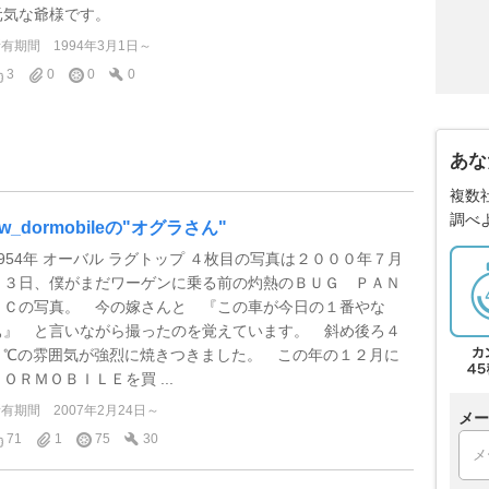
元気な爺様です。
所有期間
1994年3月1日～
3
0
0
0
あな
複数
調べ
w_dormobileの"オグラさん"
1954年 オーバル ラグトップ ４枚目の写真は２０００年７月
２３日、僕がまだワーゲンに乗る前の灼熱のＢＵＧ ＰＡＮ
ＩＣの写真。 今の嫁さんと 『この車が今日の１番やな
ぁ』 と言いながら撮ったのを覚えています。 斜め後ろ４
５℃の雰囲気が強烈に焼きつきました。 この年の１２月に
ＤＯＲＭＯＢＩＬＥを買 ...
所有期間
2007年2月24日～
メー
71
1
75
30