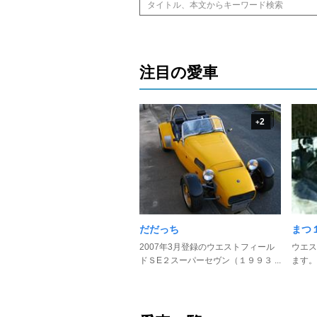
注目の愛車
2
+
だだっち
まつ
2007年3月登録のウエストフィール
ウエス
ドＳE２スーパーセヴン（１９９３ ...
ます。 