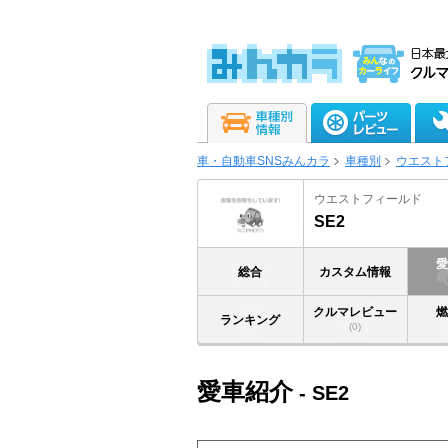
車・自動車SNSみんカラ
車種別
ウエスト
ウエストフィールド
SE2
総合
カスタム情報
クルマレビュー
ランキング
(0)
愛車紹介
- SE2