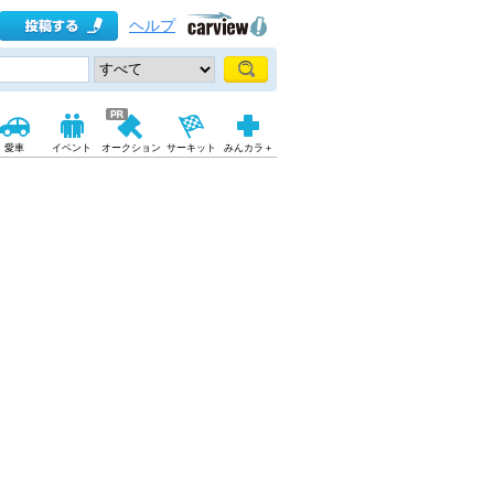
ヘルプ
愛車
イベント
オークション
サーキット
みんカラ＋