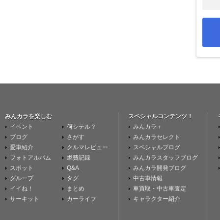
みんカラを楽しむ
スペシャルコンテンツ！
イベント
何シテル？
みんカラ＋
ブログ
さがす
みんカラセレクト
愛車紹介
クルマレビュー
スペシャルブログ
フォトアルバム
燃費記録
みんカラスタッフブログ
スポット
Q&A
みんカラ開発ブログ
グループ
タグ
中古車情報
イイね！
まとめ
車買取・中古車査定
サーキット
カーライフ
キャラクター紹介