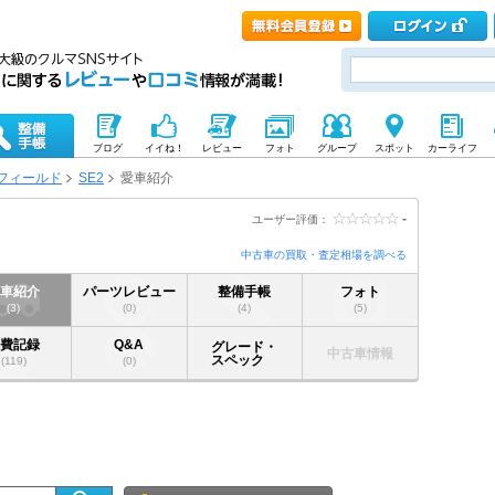
ブログ
イイね！
レビュー
フォト
グループ
スポット
カーライフ
フィールド
SE2
愛車紹介
-
ユーザー評価：
中古車の買取・査定相場を調べる
愛車紹介
パーツレビュー
整備手帳
フォト
(3)
(0)
(4)
(5)
燃費記録
Q&A
グレード・
中古車情報
スペック
(119)
(0)