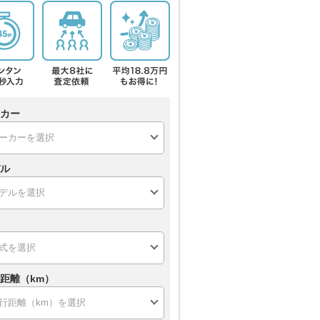
カー
ル
距離（km）