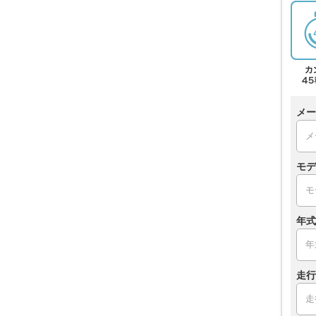
メー
モデ
年式
走行