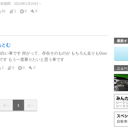
所有期間
2014年2月24日～
82
2
0
0
最新オ
あとむ
面白い車です 何がって、存在そのものが もちろん走りもGoo
dです もう一度乗りたいと思う車です
2
0
0
0
ニュー
前へ
1
次へ