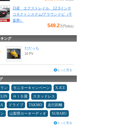
日産 エクストレイル 12.3インチ
コネクトシステム/アラウンドビ（千
葉県）
549.2
万円
(税込)
ンキング
だだっち
10 PV
もっと見る
グ
ュラン
モニターキャンペーン
X-ICE
ELIN
ＨＩＤ屋
スタッドレス
DA
ドライブ
TAKMO
走行距離
コン
山梨県カーオーディオ
SUBARU
もっと見る