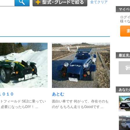
全てクリア
マイペ
ログ
様々
最近見
あなた
１０１０
あとむ
トフィールド SE2に乗ってい
面白い車です 何がって、存在そのも
必要になったらDIY！ ...
のが もちろん走りもGoodです ...