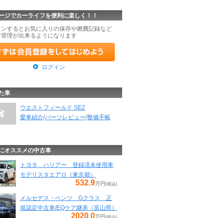
ージでカーライフを便利に楽しく！！
インするとお気に入りの保存や燃費記録など
な管理が出来るようになります
ログイン
た車
ウエストフィールド SE2
愛車紹介
/
パーツレビュー
/
整備手帳
にオススメの中古車
トヨタ ハリアー 登録済未使用車
モデリスタエアロ（東京都）
532.9
万円
(税込)
メルセデス・ベンツ Gクラス 正
規認定中古車/EQケア継承（富山県）
2020.0
万円
(税込)