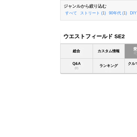
ジャンルから絞り込む
すべて
ストリート (
1
)
90年代 (
1
)
DIY
ウエストフィールド SE2
総合
カスタム情報
Q&A
クル
ランキング
(0)