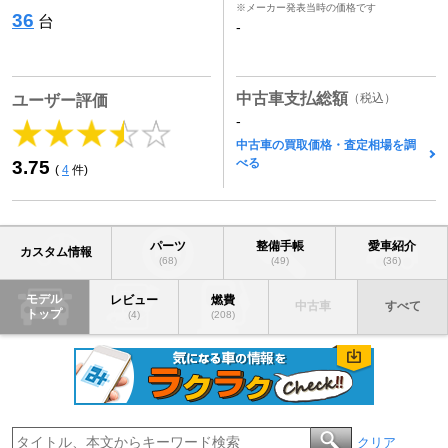
※メーカー発表当時の価格です
36
台
-
中古車支払総額
（税込）
ユーザー評価
-
中古車の買取価格・査定相場を調
べる
3.75
(
4
件)
パーツ
整備手帳
愛車紹介
カスタム情報
(68)
(49)
(36)
モデル
レビュー
燃費
中古車
すべて
トップ
(4)
(208)
クリア