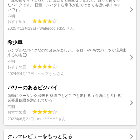
一般公道からちょっとした山道まで躊躇なく走れて、買って良かっ
たバイクです。 軽量コンパクトな車体が山ではとても扱い易くやす
いです。
不明
おすすめ度 ：
2025年12月29日 - Watercooled55 さん
希少車
シンプルなバイクなので改造が楽しい。 セローやTWのパーツが流用出
来るのも⭕️
不明
おすすめ度 ：
2024年4月17日 - イップさん さん
パワーのあるビジバイ
気軽にツーリング出来る 林道でもどこでも走れる（高速にものれる）
必要最低限を満たしている
不明
おすすめ度 ：
2023年8月21日 - mun******** さん
クルマレビューをもっと見る