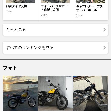
前後タイヤ交換
サイドバッグサポー
キャブレター プチ
ト作製 左側
オーバーホール
3
PV
2
1
PV
PV
もっと見る
すべてのランキングを見る
フォト