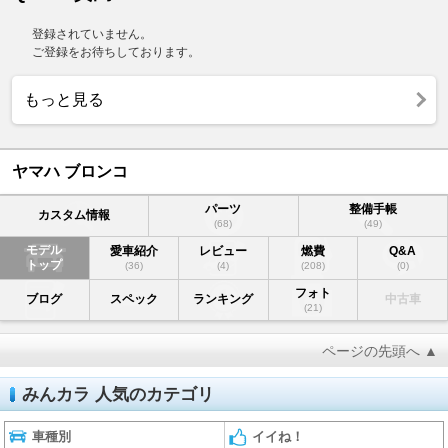
登録されていません。
ご登録をお待ちしております。
もっと見る
ヤマハ ブロンコ
パーツ
整備手帳
カスタム情報
(68)
(49)
モデル
愛車紹介
レビュー
燃費
Q&A
トップ
(36)
(4)
(208)
(0)
フォト
ブログ
スペック
ランキング
中古車
(21)
ページの先頭へ ▲
みんカラ 人気のカテゴリ
車種別
イイね！