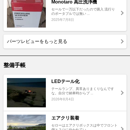
Monotaro 高圧洗浄機
セールで一万以下だったので購入 流行り
のポータブルでは無い ...
2025年7月8日
パーツレビューをもっと見る
整備手帳
LEDテール化
テールランプ、異常ありまくりなんです
な。自分で納車時からブ ...
2026年8月4日
エアクリ装着
セローはエアクリボックスは中でフロント
側と２つに分かれてい ...