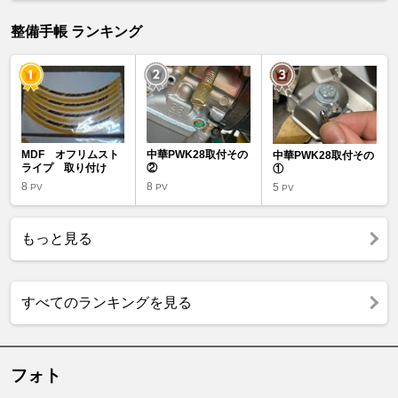
整備手帳 ランキング
MDF オフリムスト
中華PWK28取付その
中華PWK28取付その
ライプ 取り付け
②
①
8
8
5
PV
PV
PV
もっと見る
すべてのランキングを見る
フォト