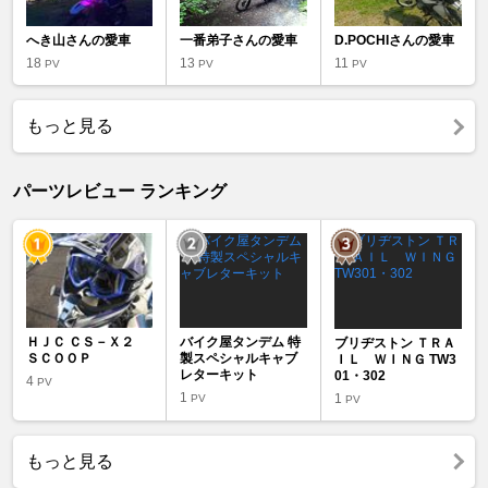
へき山さんの愛車
一番弟子さんの愛車
D.POCHIさんの愛車
18
13
11
PV
PV
PV
もっと見る
パーツレビュー ランキング
ＨＪＣ ＣＳ－Ｘ２
バイク屋タンデム 特
ブリヂストン ＴＲＡ
ＳＣＯＯＰ
製スペシャルキャブ
ＩＬ ＷＩＮＧ TW3
レターキット
01・302
4
PV
1
1
PV
PV
もっと見る