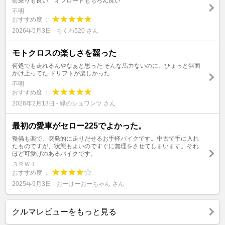
街乗りも良い オフロードもちろん良い
不明
おすすめ度 ：
2026年5月3日 - ちくわ520 さん
モトクロスの楽しさを齧った
何処でも走れるんやなぁと思った そんな馬力ないのに、ひょっと斜面
かけ上ってた ドリフトが楽しかった
不明
おすすめ度 ：
2026年2月13日 - 緑のシュワンツ さん
最初の愛車がセロー225でよかった。
整備も楽で、突発的に走りだせるお手軽バイクです。中古で手に入れ
たものですが、状態もよいのですぐに無理をさせてしまいます。それ
ほど可愛げのあるバイクです。
３ＲＷ１
おすすめ度 ：
2025年9月3日 - おーけーおーちゃん さん
クルマレビューをもっと見る