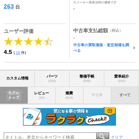
※メーカー発表当時の価格です
263
台
-
中古車支払総額
（税込）
ユーザー評価
-
中古車の買取価格・査定相場を調
べる
4.5
(
16
件)
パーツ
整備手帳
愛車紹介
カスタム情報
(194)
(568)
(263)
モデル
レビュー
燃費
中古車
すべて
トップ
(16)
(414)
クリア