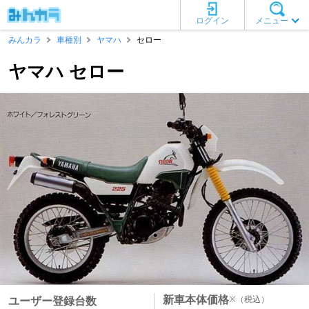
ログイン
メニュー
みんカラ
車種別
ヤマハ
セロー
ヤマハ セロー
新車本体価格
※
（税込）
ユーザー登録台数