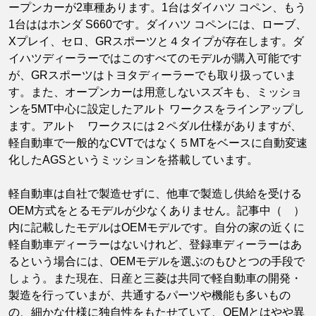
ープンカーが2車種あります。1台はダイハツ コペン、もう
1台ははホンダ S660です。ダイハツ コペンには、ローブ、
Xプレイ、セロ、GRスポーツと４タイプが存在します。ダ
イハツディーラーではこのすべてのモデルが購入可能です
が、GRスポーツはトヨタディーラーでも取り扱っていま
す。また、オープンカーは用意しないスズキも、ミッショ
ンを5MT中心に設定したアルト ワークスをラインアップし
ます。アルト ワークスには２ペダル仕様がありますが、
軽自動車で一般的なCVTではなく５MTをベースに自動変速
化したAGSというミッションを搭載しています。
軽自動車は自社で製造せずに、他車で製造し供給を受ける
OEM方式をとるモデルが少なくありません。記事中（ ）
内に記載したモデルはOEMモデルです。自分の家の近くに
軽自動車ディーラーはないけれど、登録車ディーラーはあ
るという場合には、OEMモデルを選ぶのもひとつの手段で
しょう。また現在、日産と三菱は共同で軽自動車の開発・
製造を行っていまが、共通するパーツや機能も多いもの
の、細かな仕様に独自性をもたせていて、OEMとはやや異