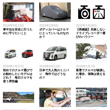
2018年9月13日
2019年2月8日
2020年3月26日
車中泊を安全に行うた
ボディカバーはクルマ
【再確認】失敗しない
めに守りたいこと
にとっていいものなの
ドライブレコーダー選
か？
びのハウツー
2020年7月27日
2019年6月12日
2020年2月7日
初めてのクルマ選びで
日本で大人気のミニバ
落雪でクルマが破損し
お勧めしたいモデルは
ン 海外ではどうな
た場合、保険は使える
どれ？ 毎日クルマを
の？
の？
使う男性編