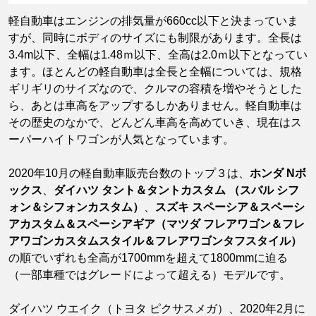
軽自動車はエンジンの排気量が660cc以下と決まっていま
すが、同時にボディのサイズにも制限があります。全長は
3.4m以下、全幅は1.48ｍ以下、全高は2.0ｍ以下となってい
ます。ほとんどの軽自動車は全長と全幅については、規格
ギリギリのサイズなので、クルマの容積を増やそうとした
ら、あとは車高をアップするしかありません。軽自動車は
その歴史のなかで、どんどん車高を高めていき、現在はス
ーパーハイトワゴンが人気となっています。
2020年10月の軽自動車販売台数のトップ３は、
ホンダ Nボ
ックス
、
ダイハツ タント＆タントカスタム （スバル シフ
ォン＆シフォンカスタム）
、
スズキ スペーシア＆スペーシ
アカスタム＆スペーシアギア（マツダ フレアワゴン＆フレ
アワゴンカスタムスタイル＆フレアワゴンタフスタイル）
の順でいずれも全高が1700mmを超えて1800mmに迫る
（一部車種ではグレードによって超える）モデルです。
ダイハツ ウエイク（トヨタ ピクサスメガ）、2020年2月に