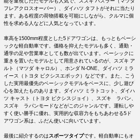
能を重視したたモデルも人気で、スズキ ハスラー（マツダ
フレアクロスオーバー）、ダイハツ タフトがそれに当たり
ます。ある程度の荷物搭載を可能にしながら、クルマに個
性を求める人などに人気となっています。
車高を1500mm程度とした5ドアワゴンは、もっともベーシ
ックな軽自動車です。価格を抑えたモデルも多く、通勤・
通学の足や営業車としても数が出ています。ベーシックに
重きを置いたモデルとして用意されているのが、スズキ ア
ルト（マツダ キャロル）、ホンダ N-ONE、ダイハツ ミラ
イース（トヨタ ピクシスエポック）などです。また、こう
した実用最優先のベーシックモデルをベースに、少し遊び
心を加えたものあります。ダイハツ ミラトコット、ダイハ
ツ キャスト（トヨタ ピクシスジョイ）、スズキ ラパン、
スズキ ラパンモードなどがこのジャンルです。運転しや
すく使い勝手に優れ、実用的な収容力をもちあわせる5ド
アワゴン系は、ふだん使いに向いています。
最後に紹介するのは
スポーツタイプ
です。軽自動車にもオ