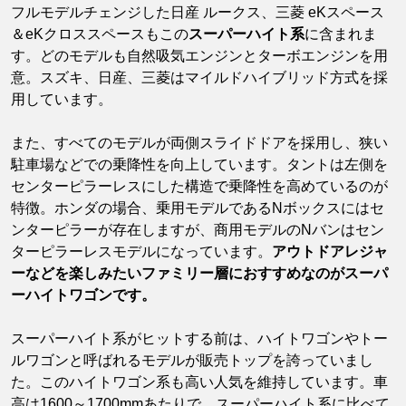
フルモデルチェンジした日産 ルークス、三菱 eKスペース
＆eKクロススペースもこの
スーパーハイト系
に含まれま
す。どのモデルも自然吸気エンジンとターボエンジンを用
意。スズキ、日産、三菱はマイルドハイブリッド方式を採
用しています。
また、すべてのモデルが両側スライドドアを採用し、狭い
駐車場などでの乗降性を向上しています。タントは左側を
センターピラーレスにした構造で乗降性を高めているのが
特徴。ホンダの場合、乗用モデルであるNボックスにはセ
ンターピラーが存在しますが、商用モデルのNバンはセン
ターピラーレスモデルになっています。
アウトドアレジャ
ーなどを楽しみたいファミリー層におすすめなのがスーパ
ーハイトワゴンです。
スーパーハイト系がヒットする前は、ハイトワゴンやトー
ルワゴンと呼ばれるモデルが販売トップを誇っていまし
た。このハイトワゴン系も高い人気を維持しています。車
高は1600～1700mmあたりで、スーパーハイト系に比べて