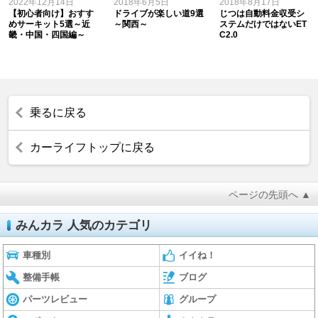
2022年12月14日
2018年6月5日
2018年8月17日
【初心者向け】おすす
ドライブが楽しい道9選
じつは自動料金収受シ
めサーキット5選～近
～関西～
ステムだけではないET
畿・中国・四国編～
C2.0
乗るに戻る
カーライフトップに戻る
ページの先頭へ ▲
みんカラ 人気のカテゴリ
車種別
イイね！
整備手帳
ブログ
パーツレビュー
グループ