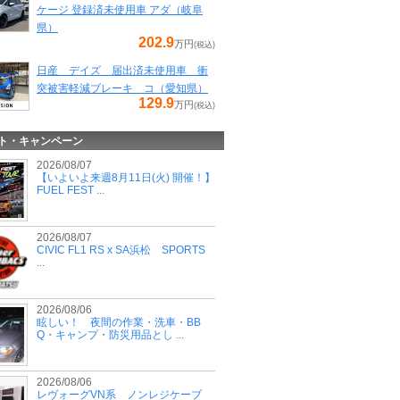
ケージ 登録済未使用車 アダ（岐阜
県）
202.9
万円
(税込)
日産 デイズ 届出済未使用車 衝
突被害軽減ブレーキ コ（愛知県）
129.9
万円
(税込)
ト・キャンペーン
2026/08/07
【いよいよ来週8月11日(火) 開催！】
FUEL FEST ...
2026/08/07
CIVIC FL1 RS x SA浜松 SPORTS
...
2026/08/06
眩しい！ 夜間の作業・洗車・BB
Q・キャンプ・防災用品とし ...
2026/08/06
レヴォーグVN系 ノンレジケーブ