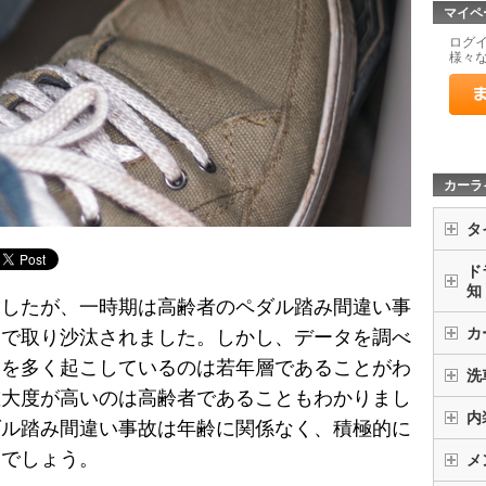
マイペ
ログ
様々
カーラ
タ
ド
知
ましたが、一時期は高齢者のペダル踏み間違い事
カ
スで取り沙汰されました。しかし、データを調べ
いを多く起こしているのは若年層であることがわ
洗
重大度が高いのは高齢者であることもわかりまし
内
ダル踏み間違い事故は年齢に関係なく、積極的に
いでしょう。
メ