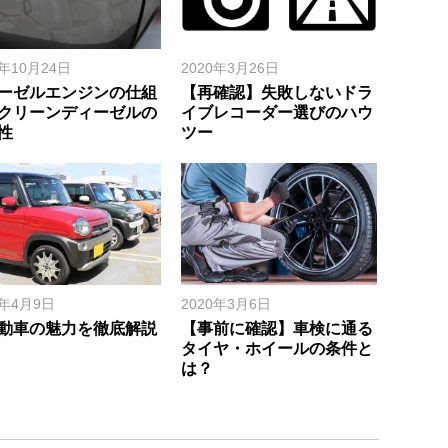
8年10月24日
2020年3月26日
ーゼルエンジンの仕組
【再確認】失敗しないドラ
クリーンディーゼルの
イブレコーダー選びのハウ
性
ツー
8年4月9日
2020年3月6日
動車の魅力を徹底解説
【事前に確認】車検に通る
タイヤ・ホイールの条件と
は？