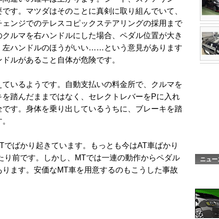
要です。マツダはそのことに真剣に取り組んでいて、
チェンジでのテレスコピックステアリングの採用まで
のクルマを右ハンドルにした場合、ペダル位置が大き
、左ハンドルのほうがいい……という意見があります
ンドルがあること自体が危険です。
えているようです。自動支払いの料金所で、クルマを
キを踏んだままではなく、セレクトレバーをPに入れ
全です。身体を乗り出しているうちに、ブレーキを踏
す。
Tでばかり起きています。もっとも今はAT車ばかり
たり前です。しかし、MTでは一連の動作からペダル
ニュー
あります。安価なMT車を用意するのもこうした事故