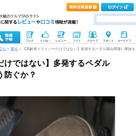
ブログ
イイね！
レビュー
フォト
グループ
スポット
カーライフ
立ち
乗る
【高齢者ドライバーだけではない】多発するペダル踏み間違い事故を
だけではない】多発するペダル
う防ぐか？