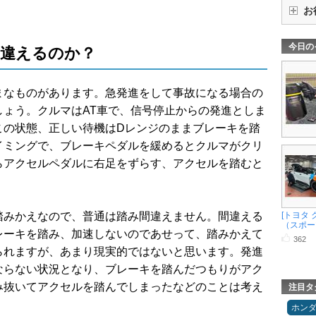
お
今日の
違えるのか？
まなものがあります。急発進をして事故になる場合の
しょう。クルマはAT車で、信号停止からの発進としま
この状態、正しい待機はDレンジのままブレーキを踏
イミングで、ブレーキペダルを緩めるとクルマがクリ
らアクセルペダルに右足をずらす、アクセルを踏むと
踏みかえなので、普通は踏み間違えません。間違える
[トヨタ
（スポーツ 
レーキを踏み、加速しないのであせって、踏みかえて
362
られますが、あまり現実的ではないと思います。発進
ならない状況となり、ブレーキを踏んだつもりがアク
み抜いてアクセルを踏んでしまったなどのことは考え
注目タ
ホン