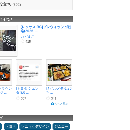
役立ち
(392)
イイね！
[レクサス RC]プレウォッシュ戦
略(2026. ...
カピまこ
415
 クラウン
[トヨタ シエン
🥢グルメモ-1,36
...
タ]8/6 ...
7- ...
357
341
もっと見る
グ
ダ
トヨタ
ソニックデザイン
ジムニー