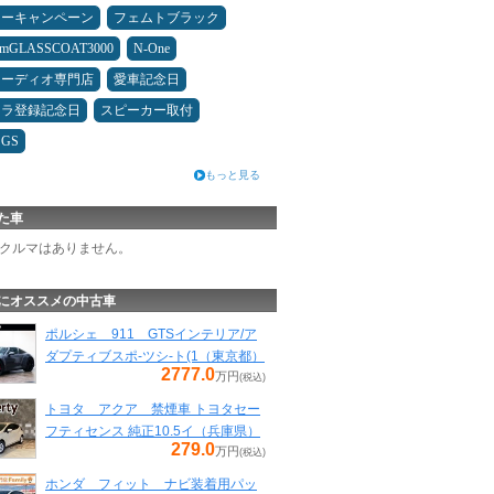
ターキャンペーン
フェムトブラック
umGLASSCOAT3000
N-One
オーディオ専門店
愛車記念日
カラ登録記念日
スピーカー取付
GS
もっと見る
た車
クルマはありません。
にオススメの中古車
ポルシェ 911 GTSインテリア/ア
ダプティブスポ-ツシ-ト(1（東京都）
2777.0
万円
(税込)
トヨタ アクア 禁煙車 トヨタセー
フティセンス 純正10.5イ（兵庫県）
279.0
万円
(税込)
ホンダ フィット ナビ装着用パッ