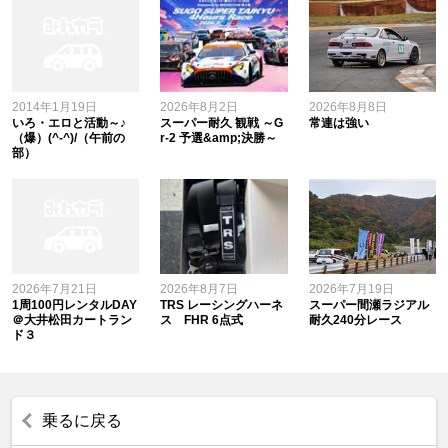
2014年1月19日
2026年8月2日
2026年8月8日
いろ・エロと活動～♪
スーパー耐久 観戦 ～G
常連は強い
（爆）(^-^)/（午前の
r-2 予選&amp;決勝～
部）
2026年7月21日
2026年8月7日
2026年7月19日
1周100円レンタルDAY
TRS レーシングハーネ
スーパー間瀬ラジアル
＠大井松田カートラン
ス FHR 6点式
耐久240分レース
ド３
乗るに戻る