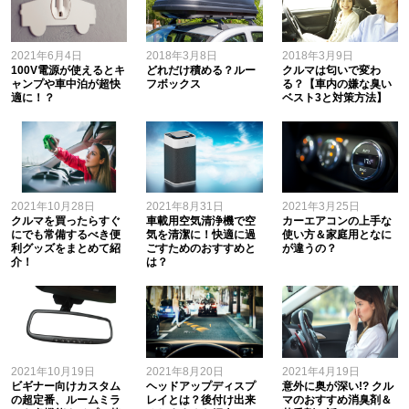
2021年6月4日
2018年3月8日
2018年3月9日
100V電源が使えるとキ
どれだけ積める？ルー
クルマは匂いで変わ
ャンプや車中泊が超快
フボックス
る？【車内の嫌な臭い
適に！？
ベスト3と対策方法】
2021年10月28日
2021年8月31日
2021年3月25日
クルマを買ったらすぐ
車載用空気清浄機で空
カーエアコンの上手な
にでも常備するべき便
気を清潔に！快適に過
使い方＆家庭用となに
利グッズをまとめて紹
ごすためのおすすめと
が違うの？
介！
は？
2021年10月19日
2021年8月20日
2021年4月19日
ビギナー向けカスタム
ヘッドアップディスプ
意外に奥が深い!? クル
の超定番、ルームミラ
レイとは？後付け出来
マのおすすめ消臭剤＆