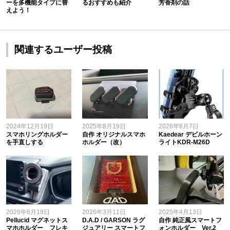
ーを多機能タイプに替
るおすすめも紹介
芳香剤の話
えよう！
関連するユーザー投稿
2024年12月19日
2025年8月19日
2026年8月7日
スマホリングホルダー
自作 オリジナルスマホ
Kaedear デビルホーン
を手直しする
ホルダー（改）
ライトKDR-M26D
2026年6月19日
2026年3月11日
2025年4月13日
Pellucid マグネットス
D.A.D / GARSON ラグ
自作 純正風スマートフ
マホホルダー フレキ
ジュアリー スマートフ
ォンホルダー Ver.2