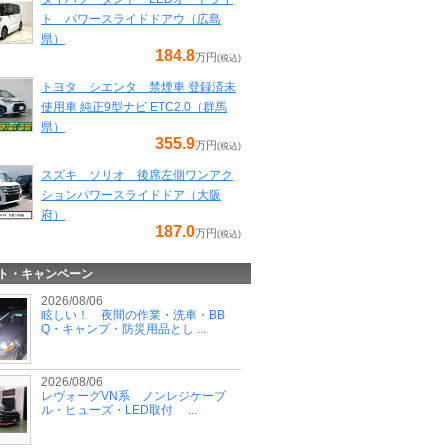
ト パワースライドドアウ（広島
県）
184.8
万円
(税込)
トヨタ シエンタ 禁煙車 登録済未
使用車 純正9型ナビ ETC2.0（群馬
県）
355.9
万円
(税込)
スズキ ソリオ 後席左側ワンアク
ションパワースライドドア（大阪
府）
187.0
万円
(税込)
ト・キャンペーン
2026/08/06
眩しい！ 夜間の作業・洗車・BB
Q・キャンプ・防災用品とし ...
2026/08/06
レヴォーグVN系 ノンレジケーブ
ル・ヒューズ・LED取付 ...