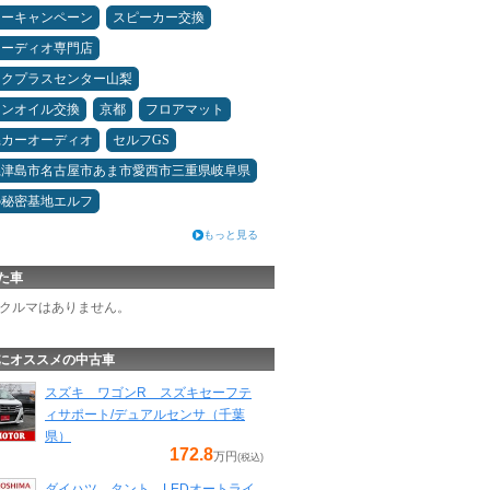
ターキャンペーン
スピーカー交換
オーディオ専門店
ックプラスセンター山梨
ジンオイル交換
京都
フロアマット
県カーオーディオ
セルフGS
県津島市名古屋市あま市愛西市三重県岐阜県
の秘密基地エルフ
もっと見る
た車
クルマはありません。
にオススメの中古車
スズキ ワゴンR スズキセーフテ
ィサポート/デュアルセンサ（千葉
県）
172.8
万円
(税込)
ダイハツ タント LEDオートライ