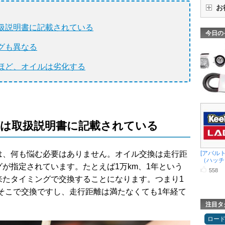
お
扱説明書に記載されている
今日の
グも異なる
ほど、オイルは劣化する
は取扱説明書に記載されている
は、何も悩む必要はありません。オイル交換は走行距
[アバルト
（ハッチ .
が指定されています。たとえば1万km、1年という
558
来たタイミングで交換することになります。つまり1
そこで交換ですし、走行距離は満たなくても1年経て
注目タ
ロー