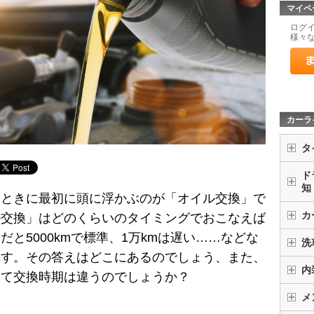
マイペ
ログ
様々
カーラ
タ
ド
知
たときに最初に頭に浮かぶのが「オイル交換」で
カ
ル交換」はどのくらいのタイミングでおこなえば
と5000kmで標準、1万kmは遅い……などな
洗
ます。その答えはどこにあるのでしょう、また、
内
って交換時期は違うのでしょうか？
メ