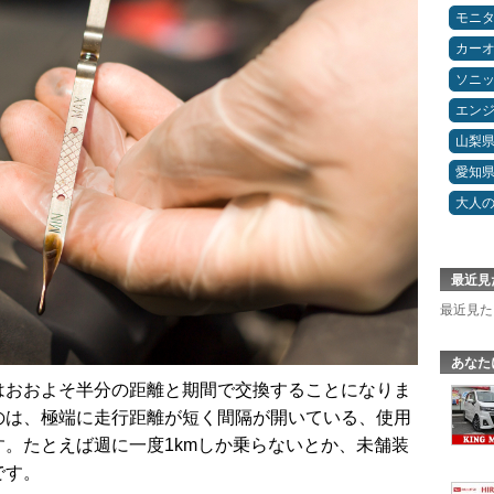
モニ
カー
ソニ
エン
山梨
愛知
大人
最近見
最近見た
あなた
はおおよそ半分の距離と期間で交換することになりま
のは、極端に走行距離が短く間隔が開いている、使用
。たとえば週に一度1kmしか乗らないとか、未舗装
です。