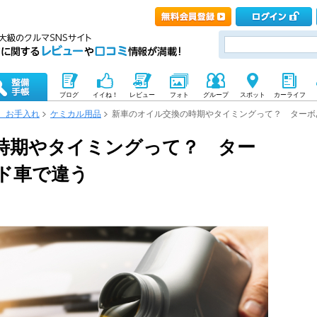
ブログ
イイね！
レビュー
フォト
グループ
スポット
カーライフ
、お手入れ
ケミカル用品
新車のオイル交換の時期やタイミングって？ ターボ
時期やタイミングって？ ター
ド車で違う