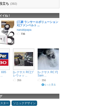
役立ち
(392)
イイね！
[三菱 ランサーエボリューション
X]ファンベルト ...
narukipapa
736
 695
[レクサス RC]プ
[レクサス RC F]
..
レウォッ ...
Sam ...
356
356
もっと見る
グ
ドスター
ソニックデザイン