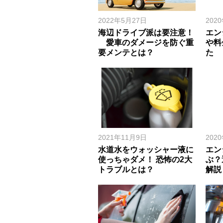
2022年5月27日
202
海辺ドライブ派は要注意！
エン
愛車のダメージを防ぐ重
や料
要メンテとは？
た
2021年11月9日
202
水道水をウォッシャー液に
エン
使っちゃダメ！ 恐怖の2大
ぶ？
トラブルとは？
解説