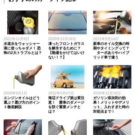
2021年11月9日
2020年12月16日
2021年5月14日
水道水をウォッシャー
凍ったフロントガラス
新車のオイル交換の時
液に使っちゃダメ！ 恐
を解氷するために？
期やタイミングって？
怖の2大トラブルとは？
【熱湯をかけてはいけ
ターボありやハイブ
ない！？】
リッド車で違う
2020年9月1日
2022年5月27日
2020年12月16日
エンジンオイルはどう
海辺ドライブ派は要注
ガソリン添加剤の効
選ぶ？選び方のポイン
意！ 愛車のダメージ
果！メリットやデメリ
ト徹底解説
を防ぐ重要メンテと
ット、入れすぎた時の
は？
対処法まで！