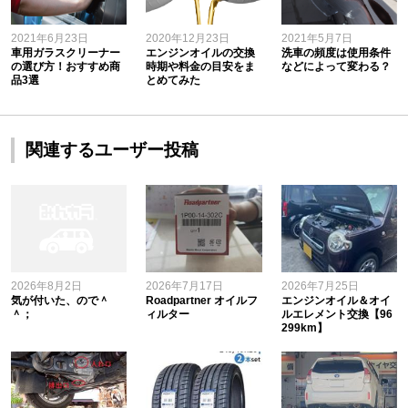
2021年6月23日
2020年12月23日
2021年5月7日
車用ガラスクリーナー
エンジンオイルの交換
洗車の頻度は使用条件
の選び方！おすすめ商
時期や料金の目安をま
などによって変わる？
品3選
とめてみた
関連するユーザー投稿
2026年8月2日
2026年7月17日
2026年7月25日
気が付いた、ので＾
Roadpartner オイルフ
エンジンオイル＆オイ
＾；
ィルター
ルエレメント交換【96
299km】