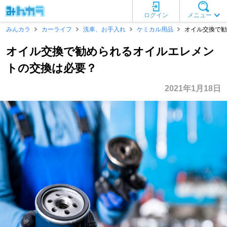
ログイン
メニュー
みんカラ
カーライフ
洗車、お手入れ
ケミカル用品
オイル交換で勧
オイル交換で勧められるオイルエレメン
トの交換は必要？
2021年1月18日