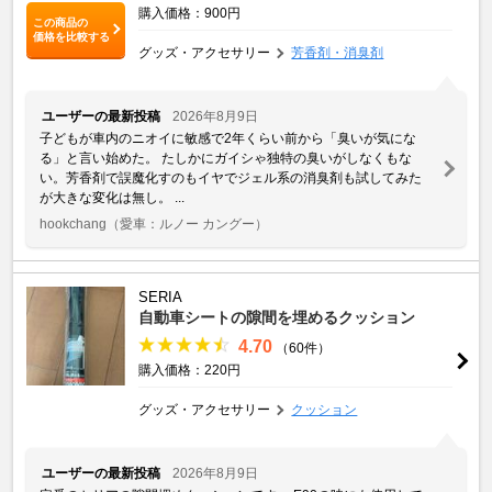
購入価格：900円
この商品の
価格を比較する
グッズ・アクセサリー
芳香剤・消臭剤
ユーザーの最新投稿
2026年8月9日
子どもが車内のニオイに敏感で2年くらい前から「臭いが気にな
る」と言い始めた。 たしかにガイシゃ独特の臭いがしなくもな
い。芳香剤で誤魔化すのもイヤでジェル系の消臭剤も試してみた
が大きな変化は無し。 ...
hookchang
（愛車：ルノー カングー）
SERIA
自動車シートの隙間を埋めるクッション
4.70
（60件）
購入価格：220円
グッズ・アクセサリー
クッション
ユーザーの最新投稿
2026年8月9日