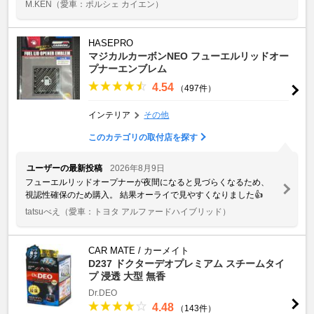
M.KEN
（愛車：ポルシェ カイエン）
HASEPRO
マジカルカーボンNEO フューエルリッドオー
プナーエンブレム
4.54
（497件）
インテリア
その他
このカテゴリの取付店を探す
ユーザーの最新投稿
2026年8月9日
フューエルリッドオープナーが夜間になると見づらくなるため、
視認性確保のため購入。 結果オーライで見やすくなりました👍
tatsuべえ
（愛車：トヨタ アルファードハイブリッド）
CAR MATE / カーメイト
D237 ドクターデオプレミアム スチームタイ
プ 浸透 大型 無香
Dr.DEO
4.48
（143件）