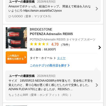
ユーザーの最新投稿
2026年8月9日
Amazonでポチッった、給油口キャップ。 間違えて軽油を入れな
いように💦 https://amzn.asia/d/0aCUyoox
ひろGOGO
（愛車：マツダ CX-5）
BRIDGESTONE
POTENZA Adrenalin RE005
POTENZA Adrenalin RE005
タイヤタイプ:スポーツ
4.70
（76件）
購入価格：68,800円
この商品の
タイヤ・ホイール
タイヤ
価格を比較する
このカテゴリの取付店を探す
ユーザーの最新投稿
2026年8月9日
サイズ 195/55R15 NEOVA AD08Rが8年落ちで、安全性に不安を
覚えたのと、乗り心地が悪く煩く感じだしたので交換しました。
ADVAN FLEVA V701と迷いましたが、RE005の ...
ちょうさん98R
（愛車：ホンダ フィット（RS））