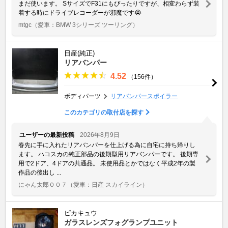
まだ使います。 SサイズでF31にもぴったりですが、相変わらず装
着する時にドライブレコーダーが邪魔です😭
mtgc
（愛車：BMW 3シリーズ ツーリング）
日産(純正)
リアバンパー
4.52
（156件）
ボディパーツ
リアバンパースポイラー
このカテゴリの取付店を探す
ユーザーの最新投稿
2026年8月9日
春先に手に入れたリアバンパーを仕上げる為に自宅に持ち帰りし
ます。 ハコスカの純正部品の後期型用リアバンパーです。 後期専
用で2ドア、4ドアの共通品。 未使用品とかではなく平成2年の製
作品の後出し ...
にゃん太郎００７
（愛車：日産 スカイライン）
ピカキュウ
ガラスレンズフォグランプユニット