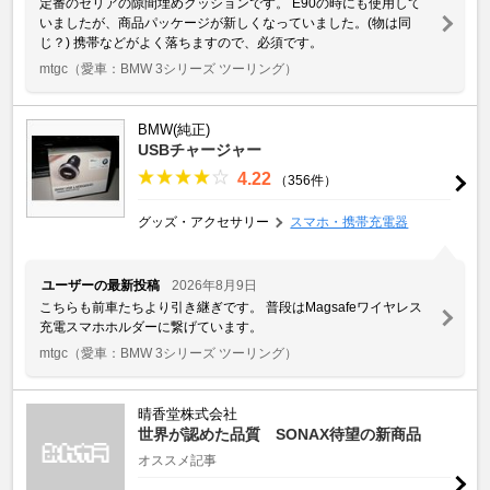
定番のセリアの隙間埋めクッションです。 E90の時にも使用して
いましたが、商品パッケージが新しくなっていました。(物は同
じ？) 携帯などがよく落ちますので、必須です。
mtgc
（愛車：BMW 3シリーズ ツーリング）
BMW(純正)
USBチャージャー
4.22
（356件）
グッズ・アクセサリー
スマホ・携帯充電器
ユーザーの最新投稿
2026年8月9日
こちらも前車たちより引き継ぎです。 普段はMagsafeワイヤレス
充電スマホホルダーに繋げています。
mtgc
（愛車：BMW 3シリーズ ツーリング）
晴香堂株式会社
世界が認めた品質 SONAX待望の新商品
オススメ記事