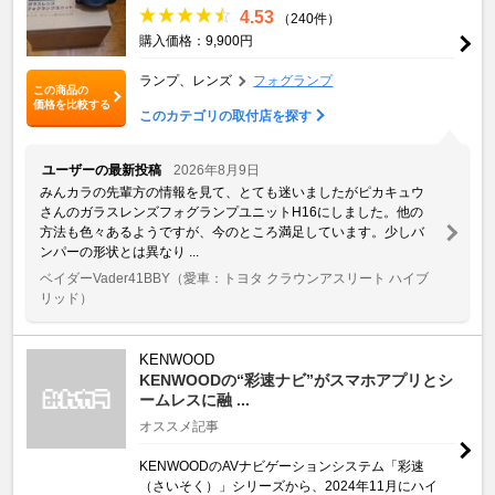
4.53
（240件）
購入価格：9,900円
ランプ、レンズ
フォグランプ
この商品の
価格を比較する
このカテゴリの取付店を探す
ユーザーの最新投稿
2026年8月9日
みんカラの先輩方の情報を見て、とても迷いましたがピカキュウ
さんのガラスレンズフォグランプユニットH16にしました。他の
方法も色々あるようですが、今のところ満足しています。少しバ
ンパーの形状とは異なり ...
ベイダーVader41BBY
（愛車：トヨタ クラウンアスリート ハイブ
リッド）
KENWOOD
KENWOODの“彩速ナビ”がスマホアプリとシ
ームレスに融 ...
オススメ記事
KENWOODのAVナビゲーションシステム「彩速
（さいそく）」シリーズから、2024年11月にハイ