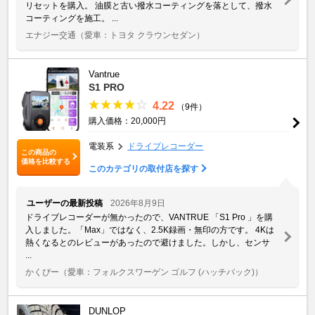
リセットを購入。 油膜と古い撥水コーティングを落として、撥水
コーティングを施工。 ...
エナジー交通
（愛車：トヨタ クラウンセダン）
Vantrue
S1 PRO
4.22
（9件）
購入価格：20,000円
電装系
ドライブレコーダー
この商品の
価格を比較する
このカテゴリの取付店を探す
ユーザーの最新投稿
2026年8月9日
ドライブレコーダーが無かったので、VANTRUE 「S1 Pro 」を購
入しました。「Max」ではなく、2.5K録画・無印の方です。 4Kは
熱くなるとのレビューがあったので避けました。しかし、センサ
...
かくぴー
（愛車：フォルクスワーゲン ゴルフ (ハッチバック)）
DUNLOP