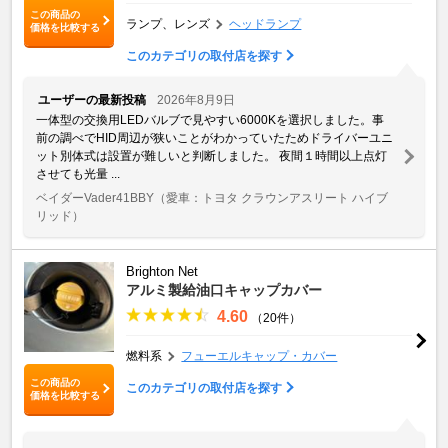
この商品の
ランプ、レンズ
ヘッドランプ
価格を比較する
このカテゴリの取付店を探す
ユーザーの最新投稿
2026年8月9日
一体型の交換用LEDバルブで見やすい6000Kを選択しました。事
前の調べでHID周辺が狭いことがわかっていたためドライバーユニ
ット別体式は設置が難しいと判断しました。 夜間１時間以上点灯
させても光量 ...
ベイダーVader41BBY
（愛車：トヨタ クラウンアスリート ハイブ
リッド）
Brighton Net
アルミ製給油口キャップカバー
4.60
（20件）
燃料系
フューエルキャップ・カバー
この商品の
このカテゴリの取付店を探す
価格を比較する