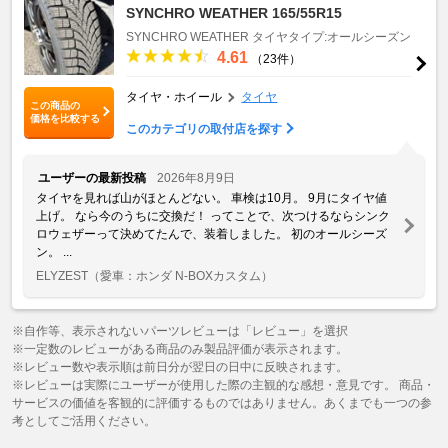
SYNCHRO WEATHER 165/55R15
SYNCHRO WEATHER
タイヤタイプ:オールシーズン
4.61
（23件）
タイヤ・ホイール
タイヤ
この商品の
価格を比較する
このカテゴリの取付店を探す
ユーザーの最新投稿
2026年8月9日
タイヤを見れば山がほとんどない。 車検は10月。 9月にタイヤ値
上げ。 なら今のうちに交換だ！ ってことで、次つけるならシンク
ロウェザーって決めてたんで、装着しました。 初のオールシーズ
ン。 ...
ELYZEST
（愛車：ホンダ N-BOXカスタム）
※自作等、表示されないパーツレビューは「レビュー」を選択
※一定数のレビューがある商品のみ製品評価が表示されます。
※レビュー数や表示順は前日分が翌日の日中に反映されます。
※レビューは実際にユーザーが使用した際の主観的な感想・意見です。 商品・
サービスの価値を客観的に評価するものではありません。あくまでも一つの参
考としてご活用ください。