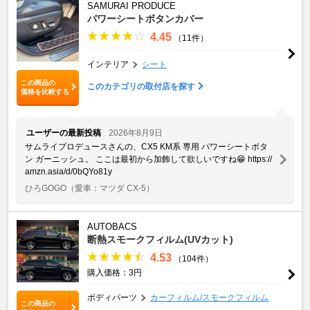
SAMURAI PRODUCE
パワーシートボタンカバー
4.45
（11件）
インテリア
シート
この商品の
このカテゴリの取付店を探す
価格を比較する
ユーザーの最新投稿
2026年8月9日
サムライプロデュースさんの、CX5 KM系 専用 パワーシートボタ
ン ガーニッシュ。 ここは最初から加飾して欲しいですね😁 https://
amzn.asia/d/0bQYo81y
ひろGOGO
（愛車：マツダ CX-5）
AUTOBACS
断熱スモークフィルム(UVカット)
4.53
（104件）
購入価格：3円
ボディパーツ
カーフィルム/スモークフィルム
この商品の