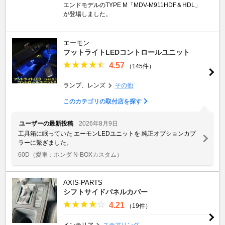
エンドモデルのTYPE M「MDV-M911HDF＆HDL」
が登場しました。
エーモン
フットライトLEDコントロールユニット
4.57
（145件）
ランプ、レンズ
その他
このカテゴリの取付店を探す
ユーザーの最新投稿
2026年8月9日
工具箱に眠っていた エーモンLEDユニットを 純正オプションカプ
ラーに繫ぎました。
60D
（愛車：ホンダ N-BOXカスタム）
AXIS-PARTS
シフトサイドパネルカバー
4.21
（19件）
インテリア
ステアリング