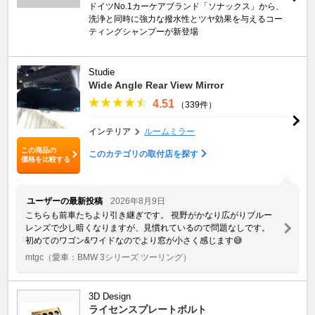
ドイツNo.1カーケアブランド「ソナックス」から、
洗浄と同時に強力な撥水性とツヤ効果を与えるコー
ティングシャンプーが新登場
Studie
Wide Angle Rear View Mirror
4.51
（339件）
インテリア
ルームミラー
この商品の
このカテゴリの取付店を探す
価格を比較する
ユーザーの最新投稿
2026年8月9日
こちらも前車たちより引き継ぎです。 視野がかなり広がりブルー
レンズで少し暗くなりますが、見慣れているので問題なしです。
初めてのワゴン&ワイドなのでより窓が小さく感じます😅
mtgc
（愛車：BMW 3シリーズ ツーリング）
3D Design
ライセンスプレートボルト