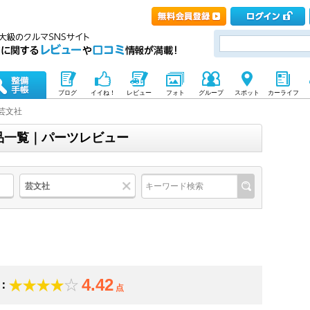
ブログ
イイね！
レビュー
フォト
グループ
スポット
カーライフ
芸文社
品一覧｜パーツレビュー
芸文社
4.42
：
点