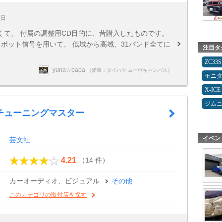
2日
くて、 付属の調整用CD目的に、昔購入したものです。
スポット信号を用いて、 低域から高域、31バンド全てに
注目タ
ZC33S
yuna☆papa
（愛車：ダイハツ ムーヴキャンバス）
モニ
X-ICE
ジム
チューニングマスター
イベン
芸文社
（14 件）
4.21
カーオーディオ、ビジュアル
その他
このカテゴリの取付店を探す