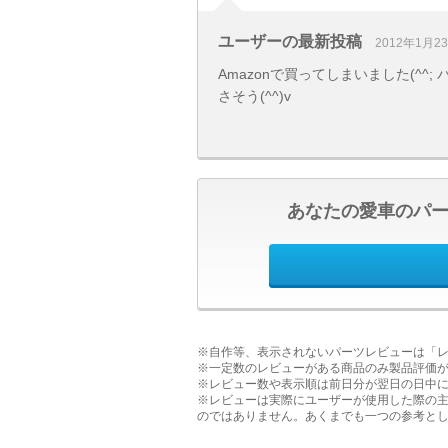
ユーザーの最新投稿
2012年1月2
Amazonで買ってしまいました(^
さそう(^^)v
あなたの愛車のパ
※自作等、表示されないパーツレビューは「
※一定数のレビューがある商品のみ製品評価
※レビュー数や表示順は前日分が翌日の日中
※レビューは実際にユーザーが使用した際の
のではありません。あくまでも一つの参考と