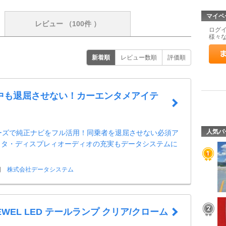
マイペ
レビュー
（100件 ）
ログ
様々
新着順
レビュー数順
評価順
中も退屈させない！カーエンタメアイテ
人気パ
シリーズで純正ナビをフル活用！同乗者を退屈させない必須ア
ヨタ・ディスプレィオーディオの充実もデータシステムに
日
株式会社データシステム
i JEWEL LED テールランプ クリア/クローム