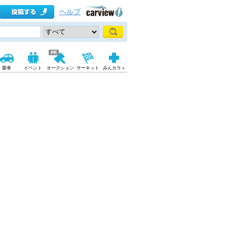
ヘルプ
愛車
イベント
オークション
サーキット
みんカラ＋