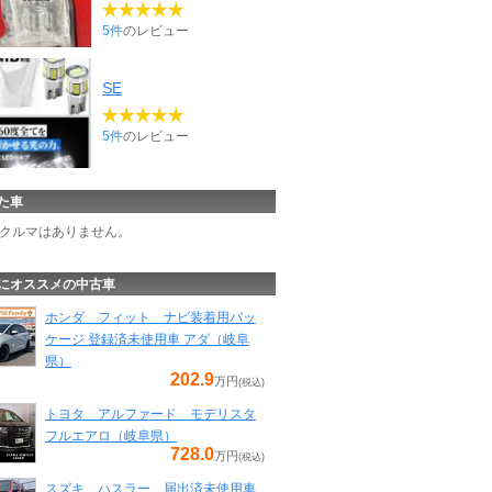
5件
のレビュー
SE
5件
のレビュー
た車
クルマはありません。
にオススメの中古車
ホンダ フィット ナビ装着用パッ
ケージ 登録済未使用車 アダ（岐阜
県）
202.9
万円
(税込)
トヨタ アルファード モデリスタ
フルエアロ（岐阜県）
728.0
万円
(税込)
スズキ ハスラー 届出済未使用車