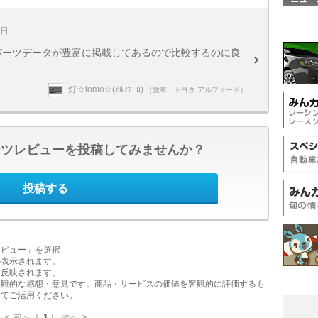
3日
^; パーツデータが豊富に掲載してあるので比較するのに良
灯☆tomo☆(ｱﾙﾌｧｰﾛ)
（愛車：トヨタ アルファード）
ーツレビューを投稿してみませんか？
投稿する
レビュー」を選択
が表示されます。
に反映されます。
主観的な感想・意見です。商品・サービスの価値を客観的に評価するも
してご活用ください。
<
前へ
｜
1
｜
次へ
>