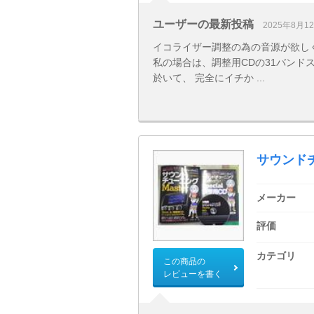
ユーザーの最新投稿
2025年8月1
イコライザー調整の為の音源が欲し
私の場合は、調整用CDの31バンド
於いて、 完全にイチか ...
サウンド
メーカー
評価
カテゴリ
この商品の
レビューを書く