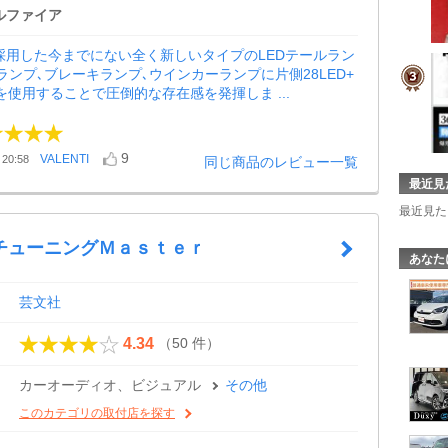
ルファイア
Rを採用した今までにない全く新しいタイプのLEDテールラン
ランプ､ブレーキランプ､ウインカーランプに片側28LED+
ARを使用することで圧倒的な存在感を発揮しま ...
9
VALENTI
20:58
同じ商品のレビュー一覧
最近見
最近見た
チューニングＭａｓｔｅｒ
あなた
芸文社
（50 件）
4.34
カーオーディオ、ビジュアル
その他
このカテゴリの取付店を探す