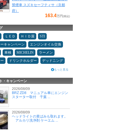
禁煙車 スズキセーフティサ（京都
府）
163.4
万円
(税込)
グ
ＬＥＤ
ＨＩＤ屋
STI
ターキャンペーン
エンジンオイル交換
車検
MICHELIN
ラーメン
ニー
ドリンクホルダー
デッドニング
もっと見る
ト・キャンペーン
2026/08/09
BRZ ZD8 マニュアル車にエンジン
スターター取付 千葉 ...
2026/08/09
ヘッドライトの黄ばみも取れます。
アルカリ洗浄剤 ケーエム ...