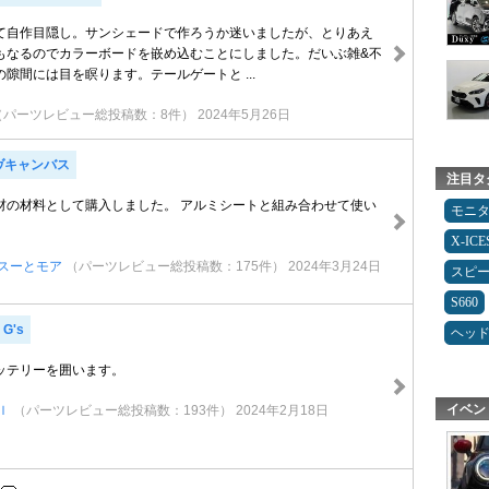
て自作目隠し。サンシェードで作ろうか迷いましたが、とりあえ
もなるのでカラーボードを嵌め込むことにしました。だいぶ雑&不
隙間には目を瞑ります。テールゲートと ...
（パーツレビュー総投稿数：8件）
2024年5月26日
ヴキャンバス
注目タ
材の材料として購入しました。 アルミシートと組み合わせて使い
モニ
X-IC
スーとモア
（パーツレビュー総投稿数：175件）
2024年3月24日
スピ
S660
G's
ヘッ
ッテリーを囲います。
イベン
ｌ
（パーツレビュー総投稿数：193件）
2024年2月18日