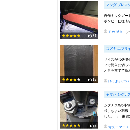
マツダ プレマ
自作キックガー
ボンビー仕様 
ＦＷ16Ｂ
（
31
スズキ エブリ
サイズが450×
フで簡単に切っ
と音を立てて折れ
12
ゆうあいパパ
ヤマハ シグナ
シグナスXの小
袋、ちょい羽織
した。 → 曲線
2
青ズーマーＸ