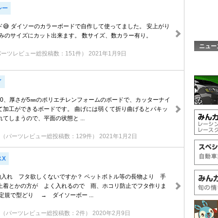
シー
ド😅 ダイソーのカラーボードで自作して使ってました。 安上がり
好みのサイズにカット出来ます。 数サイズ、数カラー有り。
ニュー
パーツレビュー総投稿数：151件）
2021年1月9日
イ
840、厚さが5㎜のポリエチレンフォームのボードで、カッターナイ
て加工ができるボードです。 曲げには弱くて折り曲げるとパキッ
てしまうので、平面の状態と ...
（パーツレビュー総投稿数：129件）
2021年1月2日
スX
物入れ フタ欲しくないですか？ ペットボトル等の長物より 手
上着とかの方が よく入れるので 雨、ホコリ防止でフタ作りま
定規で型どり → ダイソーボー ...
（パーツレビュー総投稿数：2件）
2020年2月9日