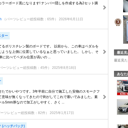
m のカラーボード黒になります! ナンバー隠しを作成する為2セット購
gh
（パーツレビュー総投稿数：65件）
2026年6月11日
スター
てるポリスチレン製のボードです。 以前から、この車はペダルを
むような上側に位置しているなぁと思っていました。 しかし、そ
最近見
車に比べてペダル位置が高いの ...
最近見た
パーツレビュー総投稿数：45件）
2025年8月18日
あなた
ー
けたでかいやつです。3年半前に自分で施工した安物のスモークフ
て意味が無くなってきたので剥がしてこれで塞いでみました。素
ル5mm厚なので加工がしやすく、さく ...
パーツレビュー総投稿数：82件）
2025年1月17日
 (ハッチバック)