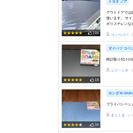
トヨタ ノア
アウトドアでは
使います。 サイ
ポリスチレンなの
194
コッペパパ
（
ダイハツ コペ
時計取り付けの化
ふり～くす
（
18
ホンダ N-VA
プライバシーシ
まくくま
（パ
34