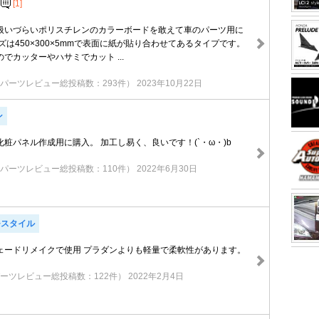
[1]
扱いづらいポリスチレンのカラーボードを敢えて車のパーツ用に
ズは450×300×5mmで表面に紙が貼り合わせてあるタイプです。
でカッターやハサミでカット ...
パーツレビュー総投稿数：293件）
2023年10月22日
ン
粧パネル作成用に購入。 加工し易く、良いです！(`・ω・)b
パーツレビュー総投稿数：110件）
2022年6月30日
N+スタイル
ェードリメイクで使用 プラダンよりも軽量で柔軟性があります。
ーツレビュー総投稿数：122件）
2022年2月4日