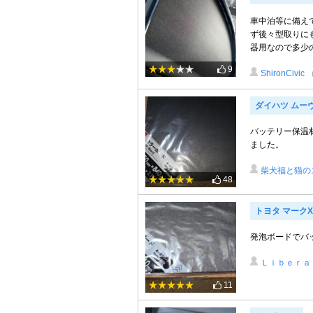
車中泊等に備え
ず後々型取りに
器用なので多少の
9
ShironCivic
ダイハツ ムー
バッテリー保温
ました。
柴犬福と猫の
48
トヨタ マークX 
発泡ボードでバ
Ｌｉｂｅｒａ
11