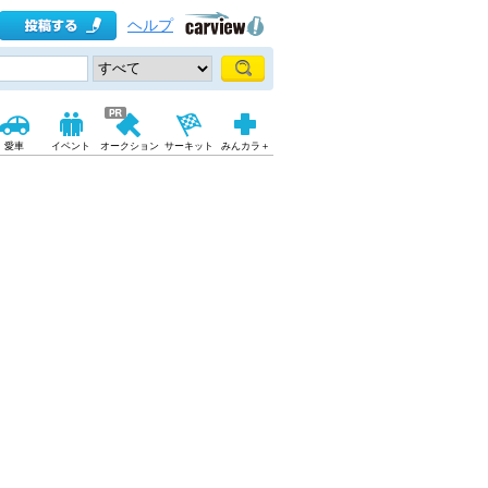
ヘルプ
愛車
イベント
オークション
サーキット
みんカラ＋