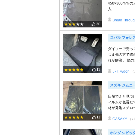
450×300m
入
Break Throu
30
スバル フォレ
ダイソーで売っ
つま先の方で踏
れが解決。 他の
11
いくらdon
（
スズキ ジムニ
店舗でふと見つ
ィルムが色褪せ
材が発泡スチロー
11
GASAKY
（
ホンダ シビック