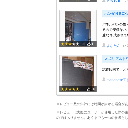
ＦＷ16Ｂ
（
ホンダ N-BO
パネルバンの性 
るので安価なパ
遽な為 成されてい
11
よなたん
（パ
スズキ アルト
試作段階で、と
marionette
16
※レビュー数の集計には時間が掛かる場合が
※レビューは実際にユーザーが使用した際の
のではありません。あくまでも一つの参考と