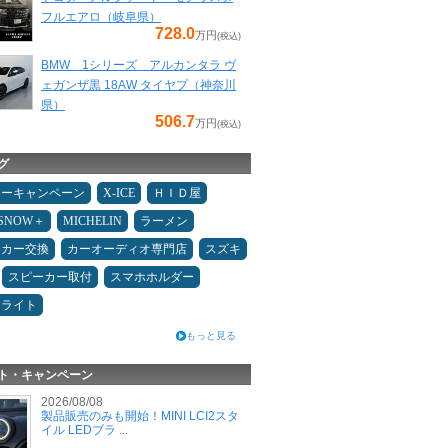
フルエアロ（岐阜県）
728.0
万円
(税込)
BMW 1シリーズ アルカンタラ ヴ
ェガンザ黒 18AW タイヤプ（神奈川
県）
506.7
万円
(税込)
グ
ターキャンペーン
X-ICE
ＨＩＤ屋
ESNOW＋
MICHELIN
ラーメン
ーカー交換
カーオーディオ専門店
スズキ
スピーカー取付
スマホホルダー
ドライト
もっと見る
ト・キャンペーン
2026/08/08
製品販売のみも開始！MINI LCI2スタ
イル LEDブラ ...