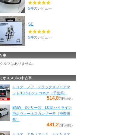
5件
のレビュー
SE
5件
のレビュー
た車
クルマはありません。
にオススメの中古車
トヨタ ノア デラックスフロアマ
ット/10.5インチコネク（千葉県）
514.8
万円
(税込)
BMW 3シリーズ LCI2 ハイライン
Pkg ヴァーネスカレザーモ（神奈川
県）
481.2
万円
(税込)
トヨタ アルファード モデリスタ