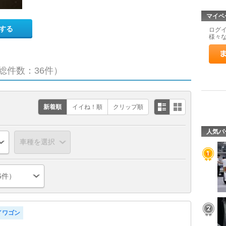
マイペ
する
ログ
様々
総件数：36件）
新着順
イイね！順
クリップ順
人気パ
6件）
イワゴン