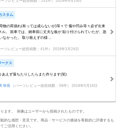
パーツレビュー総投稿数：151件）
2019年4月19日
Xカスタム
荷物の荷崩れ(有っては成らないが)等々で 傷や凹み等々必ず出来
ネル。 前車では、納車前に丈夫な板が 貼り付けられていたが、急
なかった。 取り敢えずの様 ...
ーツレビュー総投稿数：41件）
2019年3月24日
ワークス
りあえず落ちたりしたらまた作ります(笑)
工房 班長
（パーツレビュー総投稿数：59件）
2018年5月16日
あります。 画像はユーザーから投稿されたものです。
主観的な感想・意見です。商品・サービスの価値を客観的に評価するも
してご活用ください。