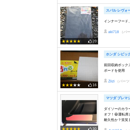
スバル レヴォ
インナーフード
aki718
（パー
20
ホンダ シビック
前回収納ボック
ボードを使用
Ziizi
（パーツ
16
マツダ プレマ
ダイソーのカラ
オフ！😆運転
耐久性か？笑笑 
30