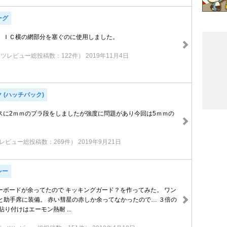
ーグ
、ＩＣ横の網部分を塞ぐのに使用しました。
ツレビュー総投稿数：122件）
2019年11月4日
 (ハッチバック)
スに2ｍｍのプラ段をしましたが強度に問題があり今回は5ｍｍの
レビュー総投稿数：269件）
2019年9月21日
シー
ーボードが余ってたので キッキングガード？を作ってみた。 ワン
席と助手席に装備。 赤い彗星の赤しか余ってなかったので… ３倍の
貼り付けはエーモン熱耐 ...