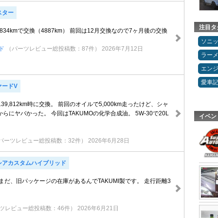
スター
注目タ
834kmで交換（4887km） 前回は12月交換なので7ヶ月後の交換
ソニ
ド
（パーツレビュー総投稿数：87件）
2026年7月12日
ラー
エン
愛車
ァードV
交換 139,812km時に交換。 前回のオイルで5,000km走ったけど、シャ
らにヤバかった。 今回はTAKUMOの化学合成油。 5W-30で20L
イベン
パーツレビュー総投稿数：32件）
2026年6月28日
シアカスタムハイブリッド
まだ、旧パッケージの在庫があるんでTAKUMI製です。 走行距離3
ツレビュー総投稿数：46件）
2026年6月21日