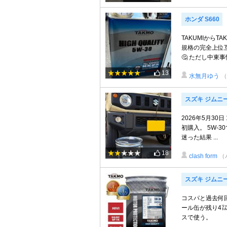
ホンダ S660
TAKUMIから
規格の完全上位
🤔 ただし中東事情
13
水無月ゆう
（
スズキ ジムニ
2026年5月30
初購入。 5W-3
迷った結果 ...
18
clash form
（
スズキ ジムニ
コスパと過去何回
ール缶が残り4㍑
スで使う。