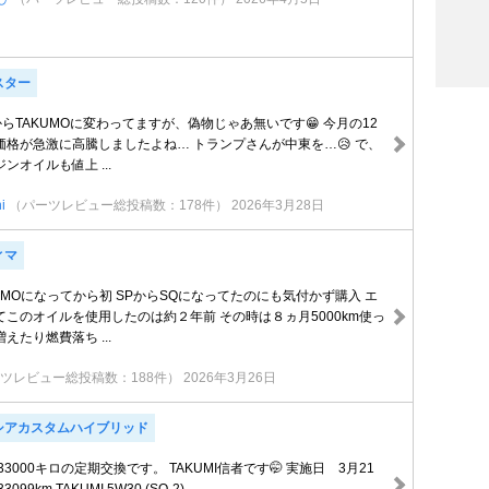
スター
IからTAKUMOに変わってますが、偽物じゃあ無いです😁 今月の12
価格が急激に高騰しましたよね… トランプさんが中東を…😥 で、
ンオイルも値上 ...
i
（パーツレビュー総投稿数：178件）
2026年3月28日
ィマ
TAKMOになってから初 SPからSQになってたのにも気付かず購入 エ
このオイルを使用したのは約２年前 その時は８ヵ月5000km使っ
えたり燃費落ち ...
ツレビュー総投稿数：188件）
2026年3月26日
シアカスタムハイブリッド
3000キロの定期交換です。 TAKUMI信者です🤭 実施日 3月21