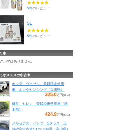
5件
のレビュー
SE
5件
のレビュー
た車
クルマはありません。
にオススメの中古車
ホンダ ヴェゼル 登録済未使用
車 ホンダセンシング（香川県）
325.0
万円
(税込)
日産 セレナ 登録済未使用車（埼
玉県）
424.9
万円
(税込)
メルセデス・ベンツ Gクラス 正
規認定中古車/EQケア継承（富山県）