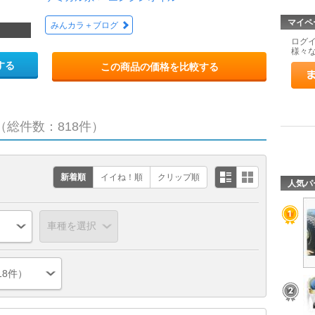
マイペ
みんカラ＋ブログ
ログ
様々
する
この商品の価格を比較する
（総件数：818件）
新着順
イイね！順
クリップ順
人気パ
18件）