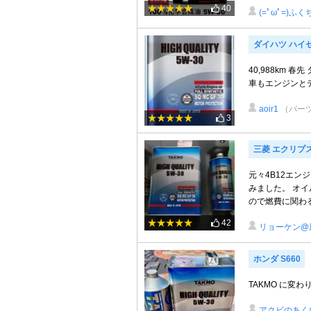
40
(=ﾟωﾟ=)ふ
ダイハツ ハイ
40,988km
車もエンジンと
aoir1
（パー
3
三菱 エクリプス
元々4B12エン
みました。 オ
ので燃費に関わる
42
リョーケン@
ホンダ S660
TAKMO に変わ
アクビのあく