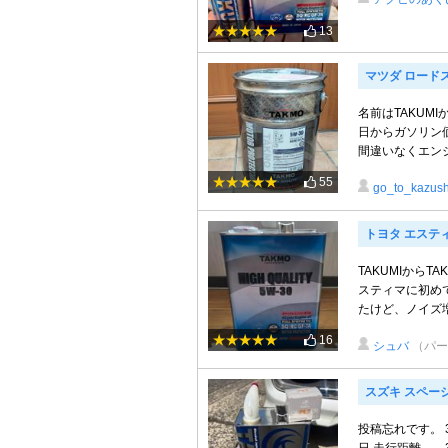
13
マツダ ロード
名前はTAKUM
日からガソリン
間違いなくエンジ
55
go_to_kazush
トヨタ エステ
TAKUMIから
スティマに初めて
たけど、ノイズ増
16
シュバ
（パー
スズキ スペー
投稿忘れです。 3