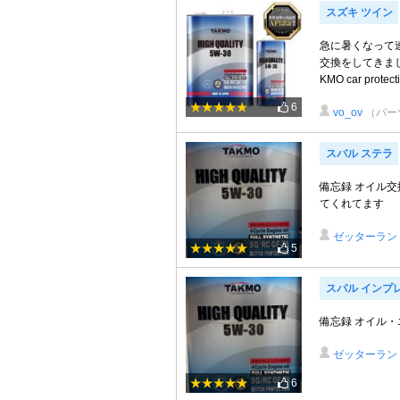
スズキ ツイン
急に暑くなって
交換をしてきまし
KMO car protecti
6
vo_ov
（パー
スバル ステラ
備忘録 オイル交換
てくれてます
ゼッターラン
5
スバル インプ
備忘録 オイル・エレ
ゼッターラン
6