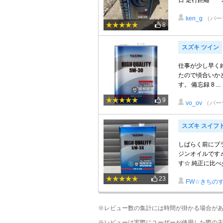
日 走行距離 3309
ken_g
（パー
8
スズキ ツイン
仕事が少し早く終
たので頃合いかと。 
す。 備忘録 8 ...
9
vo_ov
（パー
スズキ スイフ
しばらく前にブ
ジンオイルです♬
す☆ 純正に比べ少
23
FW☆きちの
※レビュー数の集計には時間が掛かる場合が
※レビューは実際にユーザーが使用した際の