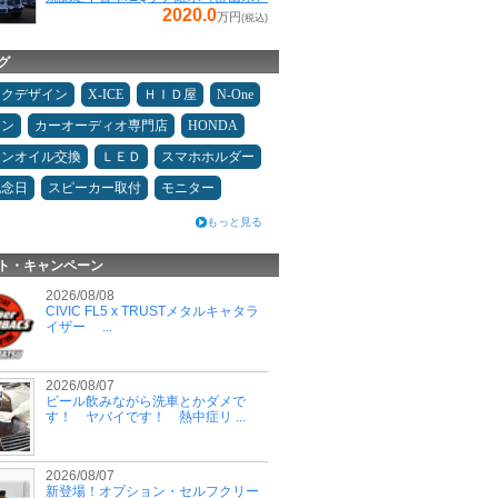
2020.0
万円
(税込)
グ
ックデザイン
X-ICE
ＨＩＤ屋
N-One
メン
カーオーディオ専門店
HONDA
ジンオイル交換
ＬＥＤ
スマホホルダー
記念日
スピーカー取付
モニター
もっと見る
ト・キャンペーン
2026/08/08
CIVIC FL5 x TRUSTメタルキャタラ
イザー ...
2026/08/07
ビール飲みながら洗車とかダメで
す！ ヤバイです！ 熱中症リ ...
2026/08/07
新登場！オプション・セルフクリー