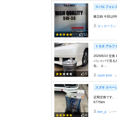
スバル フォレ
備忘録 今回は69
ゼッターラン
12
トヨタ アルフ
2026/6/14 
バシャバで見るか
缶。 エ ...
5
clash form
（
スズキ スペー
定期交換です。 
6775km
ken_g
（パー
9