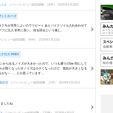
くちゃん
（パーツレビュー総投稿数：18件）
2026年5月28日
ゼットカーゴ
 春先 タクモが非常によいのでリピート あとバイクゾイル入れ合わせて
デフに注入 非常に良い。 回る回るという感じ。
ツレビュー総投稿数：44件）
2026年5月23日
クロス PHEV
ジンから出るノイズが大きかったので、いつも通りの5w-30にして
イルが固くなった分ノイズは小さくなったけど、抵抗が大きくなる
かな～……とか思っています ...
風鈴堂
（パーツレビュー総投稿数：21件）
2026年4月16日
りましたね
び
（パーツレビュー総投稿数：120件）
2026年4月5日