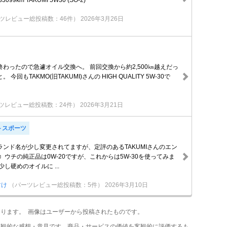
9km TAKUMI 5W30 (SO-2)
ツレビュー総投稿数：46件）
2026年3月26日
わったので急遽オイル交換へ。 前回交換から約2,500㎞越えだっ
今回もTAKMO(旧TAKUMI)さんの HIGH QUALITY 5W-30で
ツレビュー総投稿数：24件）
2026年3月21日
トスポーツ
ランド名が少し変更されてますが、定評のあるTAKUMIさんのエン
 ウチの純正品は0W-20ですが、これからは5W-30を使ってみま
し硬めのオイルに ...
すけ
（パーツレビュー総投稿数：5件）
2026年3月10日
あります。 画像はユーザーから投稿されたものです。
主観的な感想・意見です。商品・サービスの価値を客観的に評価するも