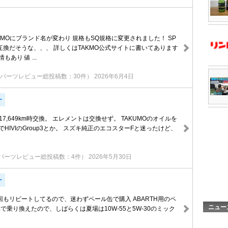
TAKMOにブランド名が変わり 規格もSQ規格に変更されました！ SP
互換だそうな、、、 詳しくはTAKMO公式サイトに書いてあります
もあり 値 ...
パーツレビュー総投稿数：30件）
2026年6月4日
ー
日 17,649km時交換。 エレメントは交換せず。 TAKUMOのオイルを
0でHIVIのGroup3とか。 スズキ純正のエコスターFと迷ったけど、
パーツレビュー総投稿数：4件）
2026年5月30日
ー
もリピートしてるので、迷わずペール缶で購入 ABARTH用のペ
ニュー
で乗り換えたので、しばらくは夏場は10W-55と5W-30のミック