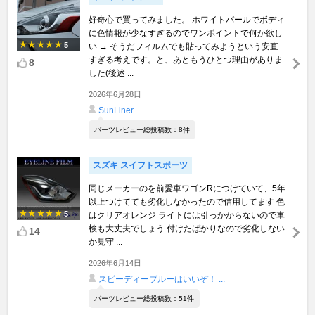
好奇心で買ってみました。 ホワイトパールでボディ
に色情報が少なすぎるのでワンポイントで何か欲し
5
い → そうだフィルムでも貼ってみようという安直
すぎる考えです。と、あともうひとつ理由がありま
8
した(後述 ...
2026年6月28日
SunLiner
パーツレビュー総投稿数：8件
スズキ スイフトスポーツ
同じメーカーのを前愛車ワゴンRにつけていて、5年
以上つけてても劣化しなかったので信用してます 色
5
はクリアオレンジ ライトには引っかからないので車
検も大丈夫でしょう 付けたばかりなので劣化しない
14
か見守 ...
2026年6月14日
スピーディーブルーはいいぞ！ ...
パーツレビュー総投稿数：51件