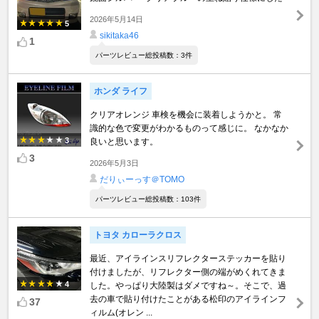
2026年5月14日
5
sikitaka46
1
パーツレビュー総投稿数：3件
ホンダ ライフ
クリアオレンジ 車検を機会に装着しようかと。 常
識的な色で変更がわかるものって感じに。 なかなか
3
良いと思います。
3
2026年5月3日
だりぃーっす＠TOMO
パーツレビュー総投稿数：103件
トヨタ カローラクロス
最近、アイラインスリフレクターステッカーを貼り
付けましたが、リフレクター側の端がめくれてきま
4
した。やっぱり大陸製はダメですね～。そこで、過
去の車で貼り付けたことがある松印のアイラインフ
37
ィルム(オレン ...