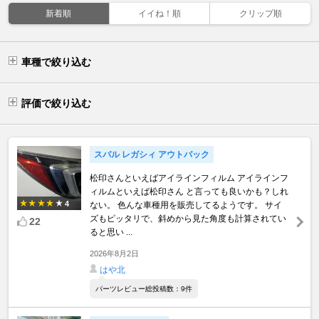
新着順
イイね！順
クリップ順
車種で絞り込む
評価で絞り込む
スバル レガシィ アウトバック
松印さんといえばアイラインフィルム アイラインフ
ィルムといえば松印さん と言っても良いかも？しれ
4
ない。 色んな車種用を販売してるようです。 サイ
ズもピッタリで、斜めから見た角度も計算されてい
22
ると思い ...
2026年8月2日
はや北
パーツレビュー総投稿数：9件