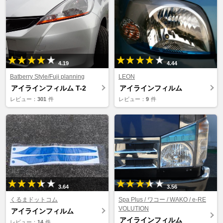
4.19
4.44
Batberry Style/Fuji planning
LEON
アイラインフィルム T-2
アイラインフィルム
レビュー：
301
件
レビュー：
9
件
3.64
3.56
くるまドットコム
Spa Plus / ワコー / WAKO / e-RE
VOLUTION
アイラインフィルム
アイラインフィルム
レビュー：
14
件