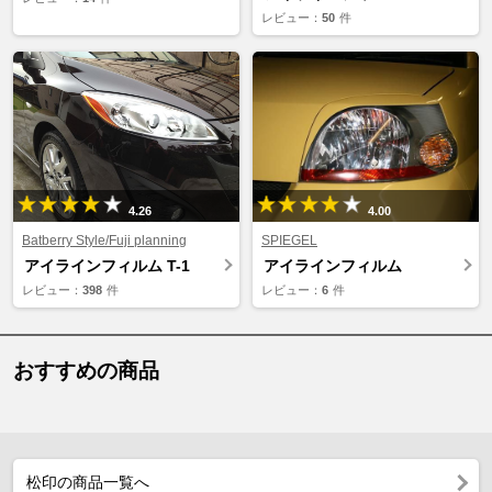
レビュー：
50
件
4.26
4.00
Batberry Style/Fuji planning
SPIEGEL
アイラインフィルム T-1
アイラインフィルム
レビュー：
398
件
レビュー：
6
件
おすすめの商品
松印の商品一覧へ