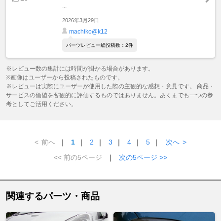
...
2026年3月29日
machiko@k12
パーツレビュー総投稿数：2件
※レビュー数の集計には時間が掛かる場合があります。
※画像はユーザーから投稿されたものです。
※レビューは実際にユーザーが使用した際の主観的な感想・意見です。 商品・
サービスの価値を客観的に評価するものではありません。あくまでも一つの参
考としてご活用ください。
<
前へ
｜
1
｜
2
｜
3
｜
4
｜
5
｜
次へ
>
<< 前の5ページ
｜
次の5ページ >>
関連するパーツ・商品