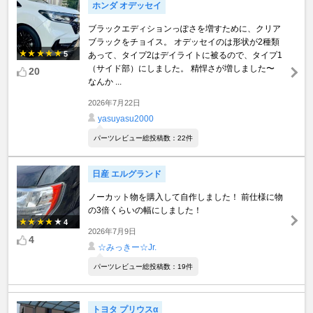
ホンダ オデッセイ
ブラックエディションっぽさを増すために、クリア
ブラックをチョイス。 オデッセイのは形状が2種類
5
あって、タイプ2はデイライトに被るので、タイプ1
（サイド部）にしました。 精悍さが増しました〜
20
なんか ...
2026年7月22日
yasuyasu2000
パーツレビュー総投稿数：22件
日産 エルグランド
ノーカット物を購入して自作しました！ 前仕様に物
の3倍くらいの幅にしました！
4
2026年7月9日
4
☆みっきー☆Jr.
パーツレビュー総投稿数：19件
トヨタ プリウスα