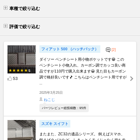
車種で絞り込む
評価で絞り込む
フィアット 500 （ハッチバック）
[2]
ダイソー ベンチシート用小物ポケットです😁 この
ベンチシート小物入れ、カーボン調でカッコ良い商
5
品ですが110円で購入出来ます😀 見た目もカーボン
調で格好良いです🎵 こちらはベンチシート用ですが
53
...
2025年3月25日
ねこじ
パーツレビュー総投稿数：95件
スズキ スイフト
またまた、ZC32の遺品シリーズ。 例えばスマホ、