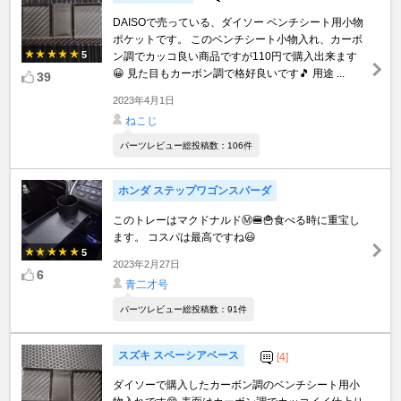
DAISOで売っている、ダイソー ベンチシート用小物
ポケットです。 このベンチシート小物入れ、カーボ
5
ン調でカッコ良い商品ですが110円で購入出来ます
😀 見た目もカーボン調で格好良いです🎵 用途 ...
39
2023年4月1日
ねこじ
パーツレビュー総投稿数：106件
ホンダ ステップワゴンスパーダ
このトレーはマクドナルドⓂ️🍔🍟食べる時に重宝し
ます。 コスパは最高ですね😃
5
2023年2月27日
6
青二才号
パーツレビュー総投稿数：91件
スズキ スペーシアベース
[4]
ダイソーで購入したカーボン調のベンチシート用小