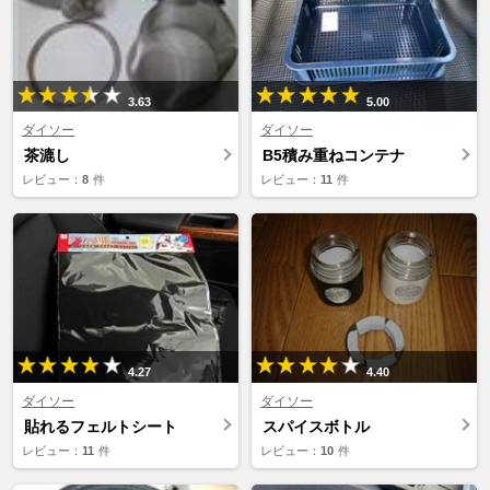
3.63
5.00
ダイソー
ダイソー
茶漉し
B5積み重ねコンテナ
レビュー：
8
件
レビュー：
11
件
4.27
4.40
ダイソー
ダイソー
貼れるフェルトシート
スパイスボトル
レビュー：
11
件
レビュー：
10
件