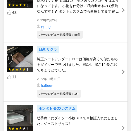
物入れです😁 表面はカーボン調でカッコイイ仕上り
5
になってます。 小物を仕分けて収納出来るので便利
なんです！🎵 タントカスタムでも使用してます😁 ...
43
2023年2月24日
ねこじ
パーツレビュー総投稿数：86件
日産 サクラ
純正シートアンダードローは価格が高くて似たもの
をダイソーで見つけました。 幅14、深さ14.長さ26
5
でちょうどでした。
11
2022年10月16日
halbow
パーツレビュー総投稿数：1件
ホンダ N-BOXカスタム
助手席下にダイソー小物BOXで車検証入れにしまし
た。ジャストサイズ‼️
4