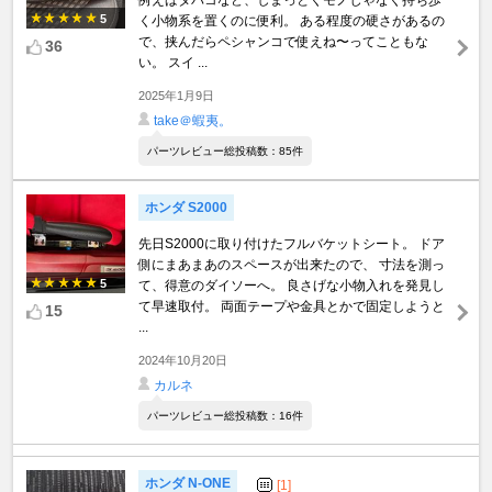
例えばタバコなど、しまっとくモノじゃなく持ち歩
5
く小物系を置くのに便利。 ある程度の硬さがあるの
で、挟んだらペシャンコで使えね〜ってこともな
36
い。 スイ ...
2025年1月9日
take＠蝦夷。
パーツレビュー総投稿数：85件
ホンダ S2000
先日S2000に取り付けたフルバケットシート。 ドア
側にまあまあのスペースが出来たので、 寸法を測っ
5
て、得意のダイソーへ。 良さげな小物入れを発見し
て早速取付。 両面テープや金具とかで固定しようと
15
...
2024年10月20日
カルネ
パーツレビュー総投稿数：16件
ホンダ N-ONE
[1]