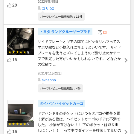
2022年5月5日
29
ゴリ 52
パーツレビュー総投稿数：13件
トヨタ ランドクルーザープラド
[2]
サイドブレーキとギアの隙間にピッタリハマってス
マホや鍵など小物入れにちょうどいいです。 サイド
5
ブレーキを使うとズレてしまうので滑り止めかテー
プで固定した方がいいかもしれないです。 どなたか
18
の投稿で ...
2021年11月22日
skhaono
パーツレビュー総投稿数：4件
ダイハツ ハイゼットカーゴ
ドアハンドルのポケットにいつもタバコや携帯を置
く癖がある僕は、ハイゼットカーゴのドアに不満で
5
した。 小物が置けない！！ 下のポケットは取り出
しにくい！！！ って事でダイソーを徘徊して良いの
15