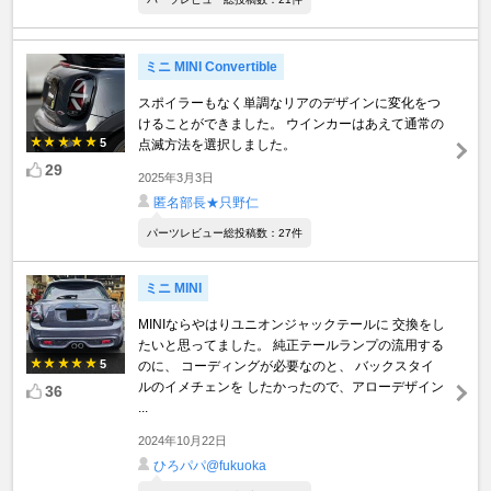
ミニ MINI Convertible
スポイラーもなく単調なリアのデザインに変化をつ
けることができました。 ウインカーはあえて通常の
5
点滅方法を選択しました。
29
2025年3月3日
匿名部長★只野仁
パーツレビュー総投稿数：27件
ミニ MINI
MINIならやはりユニオンジャックテールに 交換をし
たいと思ってました。 純正テールランプの流用する
5
のに、 コーディングが必要なのと、 バックスタイ
ルのイメチェンを したかったので、アローデザイン
36
...
2024年10月22日
ひろパパ@fukuoka