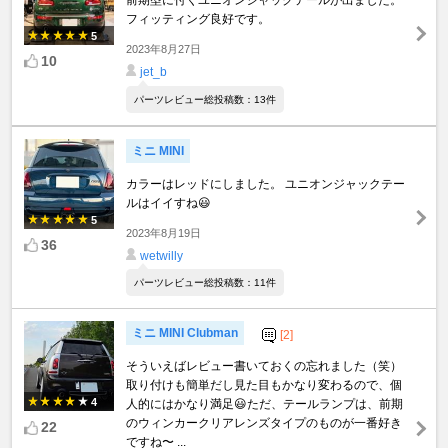
フィッティング良好です。
5
2023年8月27日
10
jet_b
パーツレビュー総投稿数：13件
ミニ MINI
カラーはレッドにしました。 ユニオンジャックテー
ルはイイすね😃
5
2023年8月19日
36
wetwilly
パーツレビュー総投稿数：11件
ミニ MINI Clubman
[2]
そういえばレビュー書いておくの忘れました（笑）
取り付けも簡単だし見た目もかなり変わるので、個
4
人的にはかなり満足😃ただ、テールランプは、前期
のウィンカークリアレンズタイプのものが一番好き
22
ですね〜 ...