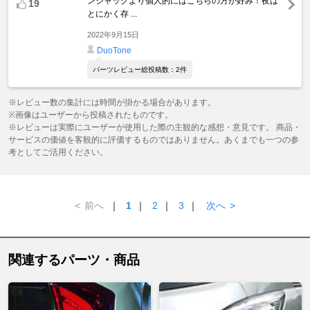
ンジャックより個人的にはこちらの方が好み！夜は
19
とにかく存 ...
2022年9月15日
DuoTone
パーツレビュー総投稿数：2件
※レビュー数の集計には時間が掛かる場合があります。
※画像はユーザーから投稿されたものです。
※レビューは実際にユーザーが使用した際の主観的な感想・意見です。 商品・
サービスの価値を客観的に評価するものではありません。あくまでも一つの参
考としてご活用ください。
<
前へ
｜
1
｜
2
｜
3
｜
次へ
>
関連するパーツ・商品