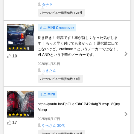
タナＰ
パーツレビュー総投稿数：26件
ミニ MINI Crossover
良き良き！ 最高です！車が新しくなった気がしま
す！ もっと早く付けても良かった！ 選択肢に出て
5
こないけど、craftman？というメーカーではなく、
VLANDという中華のメーカーです。
10
2026年1月21日
ちきたん！
パーツレビュー総投稿数：8件
ミニ MINI
https://youtu.be/EpOLqK3hCP4?si=fg7Lmvp_8Qny
Menp
5
2025年5月17日
17
やっさん 30代
パーツレビュー総投稿数：21件