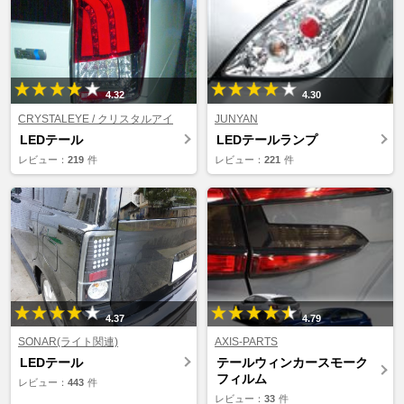
4.32
4.30
CRYSTALEYE / クリスタルアイ
JUNYAN
LEDテール
LEDテールランプ
レビュー：
219
件
レビュー：
221
件
4.37
4.79
SONAR(ライト関連)
AXIS-PARTS
LEDテール
テールウィンカースモーク
フィルム
レビュー：
443
件
レビュー：
33
件