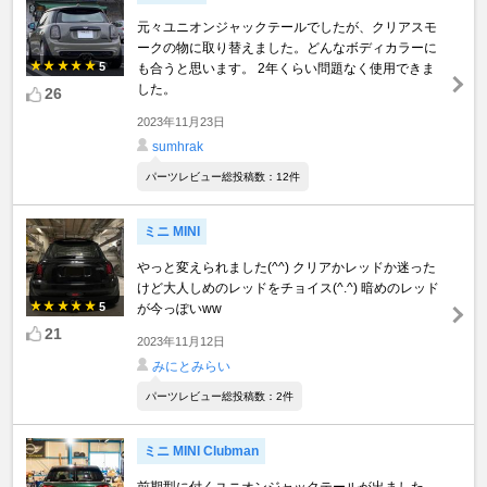
元々ユニオンジャックテールでしたが、クリアスモ
ークの物に取り替えました。どんなボディカラーに
5
も合うと思います。 2年くらい問題なく使用できま
した。
26
2023年11月23日
sumhrak
パーツレビュー総投稿数：12件
ミニ MINI
やっと変えられました(^^) クリアかレッドか迷った
けど大人しめのレッドをチョイス(^.^) 暗めのレッド
5
が今っぽいww
21
2023年11月12日
みにとみらい
パーツレビュー総投稿数：2件
ミニ MINI Clubman
前期型に付くユニオンジャックテールが出ました。