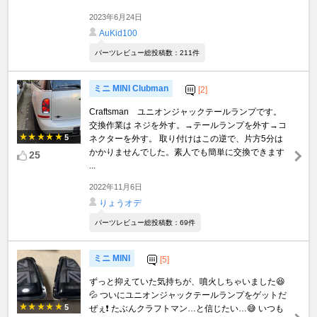
2023年6月24日
AuKid100
パーツレビュー総投稿数：211件
ミニ MINI Clubman
[2]
Craftsman ユニオンジャックテールランプです。
交換作業は ネジを外す。→テールランプを外す→コ
5
ネクターを外す。 取り付けはこの逆で、片方5分は
かかりませんでした。素人でも簡単に交換できます
25
...
2022年11月6日
りょうオデ
パーツレビュー総投稿数：69件
ミニ MINI
[5]
ずっと抑えていた気持ちが、噴火しちゃいました😆
💦 ついにユニオンジャックテールランプをゲットだ
5
ぜぇ❗️ たぶんクラフトマン…と信じたい…😅 いつも