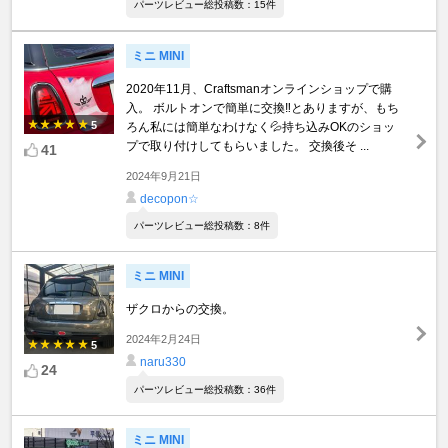
パーツレビュー総投稿数：15件
ミニ MINI
2020年11月、Craftsmanオンラインショップで購
入。 ボルトオンで簡単に交換‼️とありますが、もち
5
ろん私には簡単なわけなく💦持ち込みOKのショッ
プで取り付けしてもらいました。 交換後そ ...
41
2024年9月21日
decopon☆
パーツレビュー総投稿数：8件
ミニ MINI
ザクロからの交換。
2024年2月24日
5
naru330
24
パーツレビュー総投稿数：36件
ミニ MINI