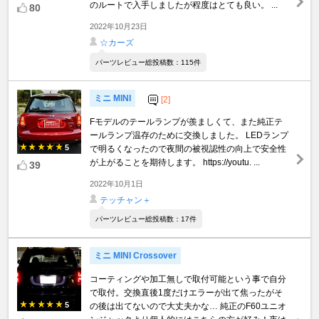
のルートで入手しましたが程度はとても良い。 ...
80
2022年10月23日
☆カーズ
パーツレビュー総投稿数：115件
ミニ MINI
[2]
Fモデルのテールランプが羨ましくて、また純正テ
ールランプ温存のために交換しました。 LEDランプ
5
で明るくなったので夜間の被視認性の向上で安全性
が上がることを期待します。 https://youtu. ...
39
2022年10月1日
テッチャン＋
パーツレビュー総投稿数：17件
ミニ MINI Crossover
コーティングや加工無しで取付可能という事で自分
で取付。交換直後1度だけエラーが出て焦ったがそ
5
の後は出てないので大丈夫かな… 純正のF60ユニオ