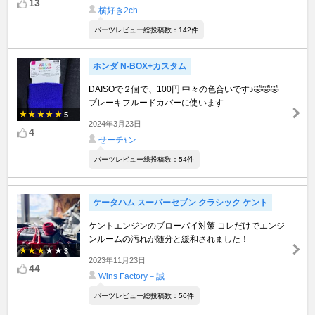
13
横好き2ch
パーツレビュー総投稿数：142件
ホンダ N-BOX+カスタム
DAISOで２個で、100円 中々の色合いです♪🤣🤣🤣
ブレーキフルードカバーに使います
5
2024年3月23日
4
せーチｬン
パーツレビュー総投稿数：54件
ケータハム スーパーセブン クラシック ケント
ケントエンジンのブローバイ対策 コレだけでエンジ
ンルームの汚れが随分と緩和されました！
3
2023年11月23日
44
Wins Factory－誠
パーツレビュー総投稿数：56件