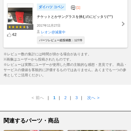
ダイハツ コペン
[1]
チケットとかサングラスを挟むのにピッタリ(^^)
2017年11月27日
5
レオン@減量中
42
パーツレビュー総投稿数：127件
※レビュー数の集計には時間が掛かる場合があります。
※画像はユーザーから投稿されたものです。
※レビューは実際にユーザーが使用した際の主観的な感想・意見です。 商品・
サービスの価値を客観的に評価するものではありません。あくまでも一つの参
考としてご活用ください。
<
前へ
｜
1
｜
2
｜
3
｜
次へ
>
関連するパーツ・商品