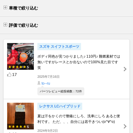
車種で絞り込む
評価で絞り込む
スズキ スイフトスポーツ
ボディ同色が見つかりました♪ 110円♪ 難燃素材では
無いですがレースとか出ないので100%見た目です
5
笑
17
2025年7月16日
to--ru
パーツレビュー総投稿数：72件
レクサス LCハイブリッド
夏は汗をかくので整備にしろ、洗車にしろ あると便
利です。 ただ、、、自分には若干きつい(o^∀^o)
5
2024年9月2日