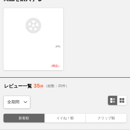
[PR]
（税込）
35
レビュー一覧
（総数：35件）
件
新着順
イイね！順
クリップ順