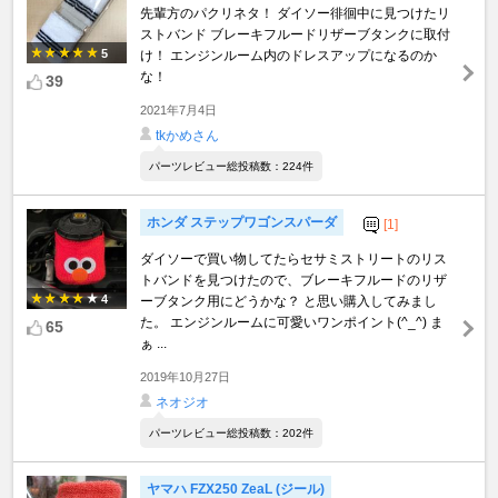
先輩方のパクリネタ！ ダイソー徘徊中に見つけたリ
ストバンド ブレーキフルードリザーブタンクに取付
5
け！ エンジンルーム内のドレスアップになるのか
な！
39
2021年7月4日
tkかめさん
パーツレビュー総投稿数：224件
ホンダ ステップワゴンスパーダ
[1]
ダイソーで買い物してたらセサミストリートのリス
トバンドを見つけたので、ブレーキフルードのリザ
4
ーブタンク用にどうかな？ と思い購入してみまし
た。 エンジンルームに可愛いワンポイント(^_^) ま
65
ぁ ...
2019年10月27日
ネオジオ
パーツレビュー総投稿数：202件
ヤマハ FZX250 ZeaL (ジール)