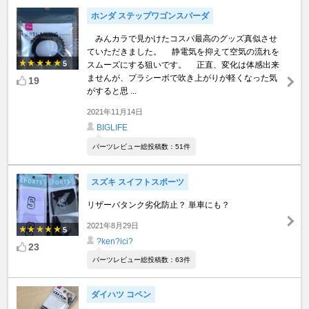
ホンダ ステップワゴンスパーダ
みんカラで見かけたコスパ最高のグッズ真似させ
ていただきました。 静電気を抑えて空気の流れを
5
スムーズにする狙いです。 正直、変化は体感出来
ませんが、プラシーボで吹き上がりが軽くなった気
19
がすると思 ...
2021年11月14日
BIGLIFE
パーツレビュー総投稿数：51件
スズキ スイフトスポーツ
リザーバタンク劣化防止？ 単車にも？
2021年8月29日
5
?ken?ici?
23
パーツレビュー総投稿数：63件
ダイハツ コペン