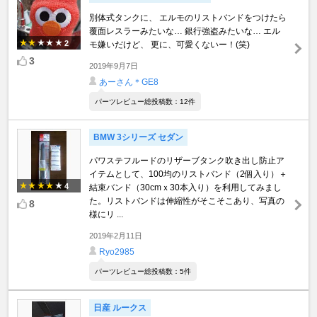
別体式タンクに、 エルモのリストバンドをつけたら
覆面レスラーみたいな… 銀行強盗みたいな… エル
2
モ嫌いだけど、 更に、可愛くないー！(笑)
3
2019年9月7日
あーさん＊GE8
パーツレビュー総投稿数：12件
BMW 3シリーズ セダン
パワステフルードのリザーブタンク吹き出し防止ア
イテムとして、100均のリストバンド（2個入り）＋
4
結束バンド（30cmｘ30本入り）を利用してみまし
た。リストバンドは伸縮性がそこそこあり、写真の
8
様にリ ...
2019年2月11日
Ryo2985
パーツレビュー総投稿数：5件
日産 ルークス