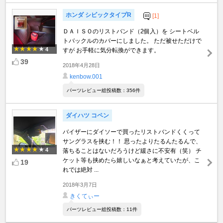
ホンダ シビックタイプR
[1]
ＤＡＩＳＯのリストバンド（2個入）を シートベル
トバックルのカバーにしました。 ただ被せただけで
4
すが お手軽に気分転換ができます。
39
2018年4月28日
kenbow.001
パーツレビュー総投稿数：356件
ダイハツ コペン
バイザーにダイソーで買ったリストバンドくくって
サングラスを挟む！！ 思ったよりたるんたるんで、
4
落ちることはないだろうけど緩さに不安有（笑） チ
ケット等も挟めたら嬉しいなぁと考えていたが、こ
19
れでは絶対 ...
2018年3月7日
きくてぃー
パーツレビュー総投稿数：11件