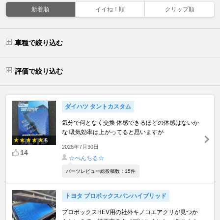
新着順
イイね！順
クリップ順
車種で絞り込む
評価で絞り込む
ダイハツ タントカスタム
気分で何となく交換 体感できるほどの体感はないか
な 吸気効率は上がってると思いますが
5
2026年7月30日
14
☆ぺんちる☆
パーツレビュー総投稿数：15件
トヨタ プロボックスバンハイブリッド
プロボックスHEV用の社外キノコエアクリが見つか