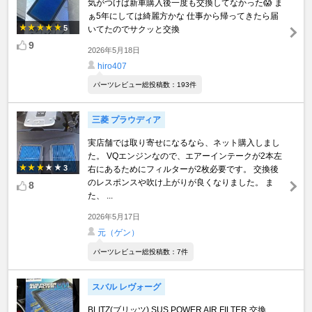
気がつけば新車購入後一度も交換してなかった😱 ま
ぁ5年にしては綺麗方かな 仕事から帰ってきたら届
5
いてたのでサクッと交換
9
2026年5月18日
hiro407
パーツレビュー総投稿数：193件
三菱 プラウディア
実店舗では取り寄せになるなら、ネット購入しまし
た。 VQエンジンなので、エアーインテークが2本左
3
右にあるためにフィルターが2枚必要です。 交換後
のレスポンスや吹け上がりが良くなりました。 ま
8
た、 ...
2026年5月17日
元（ゲン）
パーツレビュー総投稿数：7件
スバル レヴォーグ
BLITZ(ブリッツ) SUS POWER AIR FILTER 交換