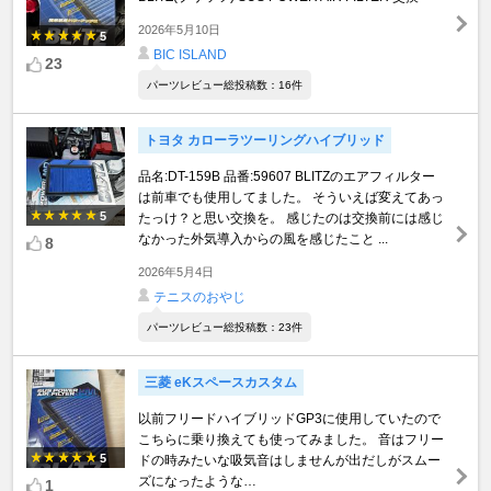
2026年5月10日
5
BIC ISLAND
23
パーツレビュー総投稿数：16件
トヨタ カローラツーリングハイブリッド
品名:DT-159B 品番:59607 BLITZのエアフィルター
は前車でも使用してました。 そういえば変えてあっ
5
たっけ？と思い交換を。 感じたのは交換前には感じ
なかった外気導入からの風を感じたこと ...
8
2026年5月4日
テニスのおやじ
パーツレビュー総投稿数：23件
三菱 eKスペースカスタム
以前フリードハイブリッドGP3に使用していたので
こちらに乗り換えても使ってみました。 音はフリー
5
ドの時みたいな吸気音はしませんが出だしがスムー
ズになったような…
1