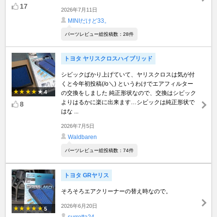
17
2026年7月11日
MINIだけど33。
パーツレビュー総投稿数：28件
トヨタ ヤリスクロスハイブリッド
シビックばかり上げていて、ヤリスクロスは気が付
くと今年初投稿(/o＼) というわけでエアフィルター
4
の交換をしました 純正形状なので、交換はシビック
よりはるかに楽に出来ます…シビックは純正形状で
8
はな ...
2026年7月5日
Waldbaren
パーツレビュー総投稿数：74件
トヨタ GRヤリス
そろそろエアクリーナーの替え時なので。
2026年6月20日
5
surretta24