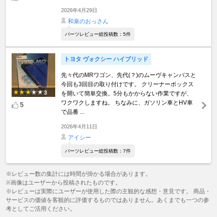
2026年4月29日
和泉のおっさん
パーツレビュー総投稿数：5件
トヨタ ヴォクシー ハイブリッド
先々代のMRワゴン、先代(？)のムーヴキャンバスと
今回も3回目の取り付けです。 クリーナーボックス
3
を開いて簡単交換。5分もかからない作業ですが、
ワクワクしますね。 ちなみに、ガソリン車とHV車
5
で品番 ...
2026年4月11日
アイシー
パーツレビュー総投稿数：7件
※レビュー数の集計には時間が掛かる場合があります。
※画像はユーザーから投稿されたものです。
※レビューは実際にユーザーが使用した際の主観的な感想・意見です。 商品・
サービスの価値を客観的に評価するものではありません。あくまでも一つの参
考としてご活用ください。