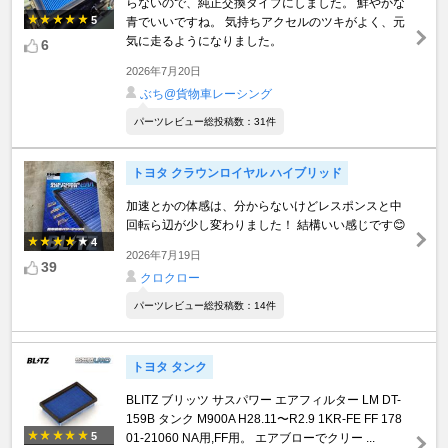
らないので、純正交換タイプにしました。 鮮やかな
5
青でいいですね。 気持ちアクセルのツキがよく、元
気に走るようになりました。
6
2026年7月20日
ぶち@貨物車レーシング
パーツレビュー総投稿数：31件
トヨタ クラウンロイヤル ハイブリッド
加速とかの体感は、分からないけどレスポンスと中
回転ら辺が少し変わりました！ 結構いい感じです😊
4
2026年7月19日
39
クロクロー
パーツレビュー総投稿数：14件
トヨタ タンク
BLITZ ブリッツ サスパワー エアフィルター LM DT-
159B タンク M900A H28.11〜R2.9 1KR-FE FF 178
5
01-21060 NA用,FF用。 エアブローでクリー ...