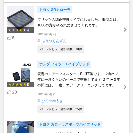
トヨタ GRカローラ
ブリッツの純正交換タイプにしました。 吸気音は、
s660の方がやる気にさせてくれます。
4
2026年6月7日
9
ふうつくあずん
パーツレビュー総投稿数：18件
ホンダ フィット3 ハイブリッド
安定のエアーフィルター BLITZ製です。 ２年〜３
年に一度くらいのペースで交換してます ２年〜３年
5
の間には、一度、エアークリーニングしてます。
23
2026年5月25日
ひろ☆ゆうき
パーツレビュー総投稿数：25件
トヨタ カローラスポーツハイブリッド