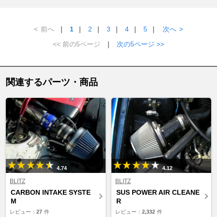
<
前へ
｜
1
｜
2
｜
3
｜
4
｜
5
｜
次へ
>
<< 前の5ページ
｜
次の5ページ >>
関連するパーツ・商品
4.74
4.12
BLITZ
BLITZ
CARBON INTAKE SYSTE
SUS POWER AIR CLEANE
M
R
レビュー：
27
件
レビュー：
2,332
件