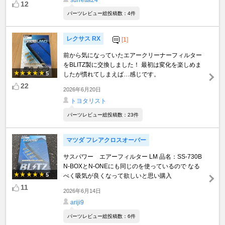
12
パーツレビュー総投稿数：4件
レクサス RX
[1]
前から気になっていたエアークリーナーフィルター
をBLITZ製に交換しました！ 最初は変化を楽しめま
5
したが慣れてしまえば…感じです。
22
2026年6月20日
トヨタリスト
パーツレビュー総投稿数：23件
マツダ フレアクロスオーバー
サスパワー エアーフィルター LM 品名：SS-730B
N-BOXとN-ONEにも同じのを使っているので なる
5
べく吸気が良くなって欲しいと思い購入
11
2026年6月14日
ariji9
パーツレビュー総投稿数：6件