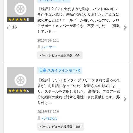
【総評】2ドアに似たような動き。ハンドルのキレ
角が少ない感じ。運転が楽になりました。こんなに
5
変化するとは！ロールバーが着いているので、フロ
アサポートメンバーが着くか、不安でした。 【満足
16
している ...
2016年5月16日
ハーマー
パーツレビュー総投稿数：6件
日産 スカイラインＧＴ‐Ｒ
【総評】 アルミと２タイプリリースされて居るので
すが、お世話になっていた主治医さんの勧めによ
5
り、スチールを選択しました。 装着後、フロアー部
分の縦側の捩れに対する剛性ｕｐに貢献します。(取
り付け ...
2016年5月12日
k5-factory
パーツレビュー総投稿数：48件