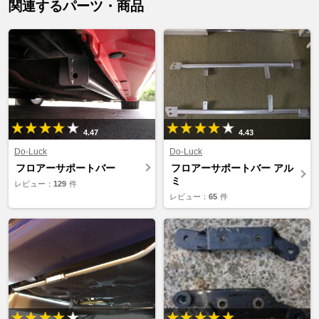
関連するパーツ・商品
4.47
4.43
Do-Luck
Do-Luck
フロアーサポートバー
フロアーサポートバー アル
ミ
レビュー：
129
件
レビュー：
65
件