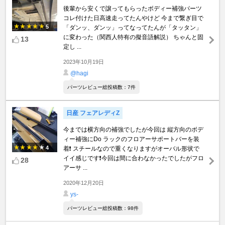
後輩から安くで譲ってもらったボディー補強パーツ
コレ付けた日高速走ってたんやけど 今まで繋ぎ目で
5
「ダンッ、ダンッ」ってなってたんが「タッタン」
に変わった（関西人特有の擬音語解説） ちゃんと固
13
定し ...
2023年10月19日
@hagi
パーツレビュー総投稿数：7件
日産 フェアレディZ
今までは横方向の補強でしたが今回は 縦方向のボデ
ィー補強にDo ラックのフロアーサポートバーを装
4
着❗ スチールなので重くなりますがオーバル形状で
イイ感じです❗今回は間に合わなかったでしたがフロ
28
アーサ ...
2020年12月20日
ys-
パーツレビュー総投稿数：98件