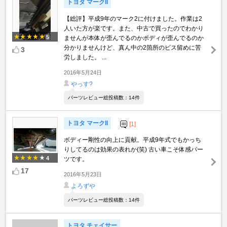
トヨタ マークII
【総評】平成9年のマーク2に付けました。作業は2
人いた方が楽です。また、中古で買ったのでわかり
5
ませんが本体が歪んでるのかボディが歪んでるのか
分かりませんけど、真ん中の2箇所のビス留めに苦
3
労しました。 ...
2016年5月24日
やっす?
パーツレビュー総投稿数：14件
トヨタ マークII
[1]
ボディー剛性の向上に貢献。平成9年式でもかっち
りしてるのは効果の表れか(笑) 古い車こそ体感パー
4
ツです。
17
2016年5月23日
よろずや
パーツレビュー総投稿数：14件
トヨタ チェイサー