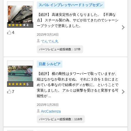
スバル インプレッサハードトップセダン
【総評】 高速安定性が良くなりました。 【不満な
点】 スチール製の為、サビが出てきたのでシャーシ
4
ーブラックで塗装しました。
4
2015年3月14日
でんでん丸
パーツレビュー総投稿数：17件
日産 シルビア
【総評】 横の剛性はタワーバーで取っていますが、
縦はなかなか取れませぬ。 それに３台を１台にまと
5
めている車なので結構ボディが軟に。 ということで
実装しました。 アルミは衝撃を受けると変形する可
7
能性が ...
2015年1月26日
ArcCadenza
パーツレビュー総投稿数：118件