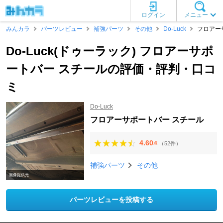
ログイン
メニュー
みんカラ
パーツレビュー
補強パーツ
その他
Do-Luck
フロアー
Do-Luck(ドゥーラック) フロアーサポ
ートバー スチールの評価・評判・口コ
ミ
Do-Luck
フロアーサポートバー スチール
4.60
（52件）
点
補強パーツ
その他
画像提供元
パーツレビューを投稿する