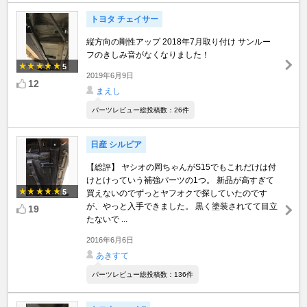
トヨタ チェイサー
縦方向の剛性アップ 2018年7月取り付け サンルー
フのきしみ音がなくなりました！
5
2019年6月9日
12
まえし
パーツレビュー総投稿数：26件
日産 シルビア
【総評】 ヤシオの岡ちゃんがS15でもこれだけは付
けとけっていう補強パーツの1つ。 新品が高すぎて
5
買えないのでずっとヤフオクで探していたのです
が、やっと入手できました。 黒く塗装されてて目立
19
たないで ...
2016年6月6日
あきすて
パーツレビュー総投稿数：136件