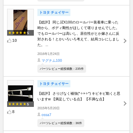
トヨタ チェイサー
【総評】 同じJZX100のロールバー装着車に乗った
時から、ボディ剛性がほしくて堪りませんでした。
5
でもロールバーは高いし、居住性がとか嫁さんに反
対される！とかいろいろ考えて、結局コレにしまし
10
た。 ...
2016年1月24日
マグナム100
パーツレビュー総投稿数：235件
トヨタ チェイサー
【総評】 さりげなく補強(*✧×✧*) キビキビ動くと思
いますw 【満足している点】 【不満な点】
5
2015年5月20日
8
ossa7
パーツレビュー総投稿数：36件