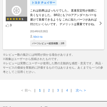
トヨタ チェイサー
これは効果はばっちりでした。 直進安定性が抜群に
良くなりました。 BRZにもフロアアンダーカバーを
5
避けて装着できるような これに似たパーツがあれば
付けたいくらいです。 デメリットは重量ですかね。
3
2014年6月28日
kbrz-ra
パーツレビュー総投稿数：2件
※レビュー数の集計には時間が掛かる場合があります。
※画像はユーザーから投稿されたものです。
※レビューは実際にユーザーが使用した際の主観的な感想・意見です。 商品・
サービスの価値を客観的に評価するものではありません。あくまでも一つの参
考としてご活用ください。
<
前へ
｜
1
｜
2
｜
3
｜
4
｜
次へ
>