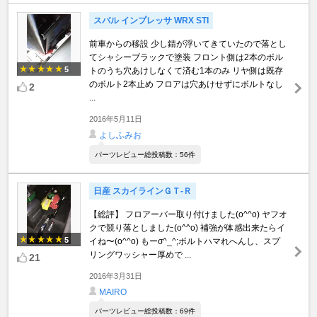
スバル インプレッサ WRX STI
前車からの移設 少し錆が浮いてきていたので落とし
てシャシーブラックで塗装 フロント側は2本のボル
5
トのうち穴あけしなくて済む1本のみ リヤ側は既存
のボルト2本止め フロアは穴あけせずにボルトなし
2
...
2016年5月11日
よしふみお
パーツレビュー総投稿数：56件
日産 スカイラインＧＴ‐Ｒ
【総評】 フロアーバー取り付けました(o^^o) ヤフオ
クで競り落としました(o^^o) 補強が体感出来たらイ
5
イね〜(o^^o) もーσ^_^;ボルトハマれへんし、スプ
リングワッシャー厚めで ...
21
2016年3月31日
MAIRO
パーツレビュー総投稿数：69件