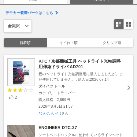
デモカー装着パーツはこちら
新着順
イイね！順
クリップ順
KTC / 京都機械工具 ヘッドライト光軸調整
用伸縮ドライバ AD701
親のヘッドライト光軸調整用に購入しましたが、ま
だ使用していません。 . 購入日:2026.07.14
ダイハツ トール
カテゴリ：ドライバー
2
購入価格：2,899円
2026年8月5日 21:57
なぁ-たん|ω･)
さん
ENGINEER DTC-27
シートベルトバックルに使われているラインヘッド