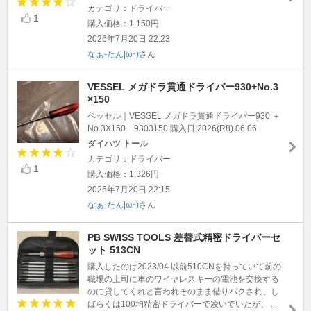
カテゴリ：ドライバー
1
購入価格：1,150円
2026年7月20日 22:23
なぁ-たん|ω･)
さん
VESSEL メガドラ貫通ドライバー930+No.3
×150
ベッセル｜VESSEL メガドラ貫通ドライバー930 ＋
No.3X150 9303150 購入日:2026(R8).06.06
ダイハツ トール
カテゴリ：ドライバー
1
購入価格：1,326円
2026年7月20日 22:15
なぁ-たん|ω･)
さん
PB SWISS TOOLS 差替式精密ドライバーセ
ット 513CN
購入したのは2023/04 以前510CNを持っていて前の
職場の上司に車のワイヤレスキーの電池を交換する
のに貸してくれと言われそのまま借りパクされ、し
ばらくは100均精密ドライバーで凌いでいたが、 ...