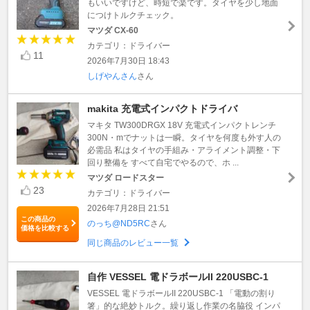
もいいですけど、時短で楽です。タイヤを少し地面
につけトルクチェック。
マツダ CX-60
カテゴリ：ドライバー
11
2026年7月30日 18:43
しげやんさん
さん
makita 充電式インパクトドライバ
マキタ TW300DRGX 18V 充電式インパクトレンチ
300N・mでナットは一瞬。タイヤを何度も外す人の
必需品 私はタイヤの手組み・アライメント調整・下
回り整備を すべて自宅でやるので、ホ ...
マツダ ロードスター
23
カテゴリ：ドライバー
2026年7月28日 21:51
この商品の
のっち@ND5RC
さん
価格を比較する
同じ商品のレビュー一覧
自作 VESSEL 電ドラボールII 220USBC-1
VESSEL 電ドラボールII 220USBC-1 「電動の割り
箸」的な絶妙トルク。繰り返し作業の名脇役 インパ