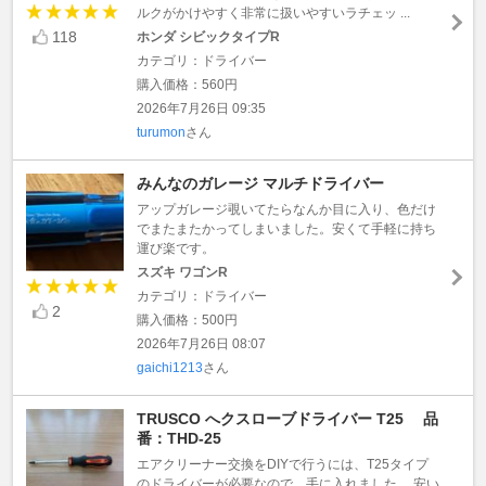
ルクがかけやすく非常に扱いやすいラチェッ ...
118
ホンダ シビックタイプR
カテゴリ：ドライバー
購入価格：560円
2026年7月26日 09:35
turumon
さん
みんなのガレージ マルチドライバー
アップガレージ覗いてたらなんか目に入り、色だけ
でまたまたかってしまいました。安くて手軽に持ち
運び楽です。
スズキ ワゴンR
カテゴリ：ドライバー
2
購入価格：500円
2026年7月26日 08:07
gaichi1213
さん
TRUSCO へクスローブドライバー T25 品
番：THD-25
エアクリーナー交換をDIYで行うには、T25タイプ
のドライバーが必要なので、手に入れました。 安い