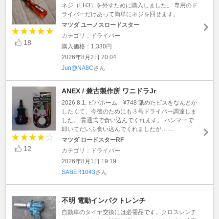
ネジ（LH3）を外すために購入しました。 専用のド
ライバーだけあって簡単にネジを回せます。
マツダ ユーノスロードスター
カテゴリ：ドライバー
18
購入価格：1,330円
2026年8月2日 20:04
Jun@NA8C
さん
ANEX / 兼古製作所 ワニドラJr
2026.8.1. ビバホーム ¥748 舐めたビスをなんとか
したくて、今後のためにも３号ドライバー調達しま
した。 貫通式で食い込んでくれます。 ハンマーで
叩いてだいふ食い込んでくれましたが… ...
マツダ ロードスターRF
12
カテゴリ：ドライバー
2026年8月1日 19:19
SABER1043
さん
不明 電動インパクトレンチ
自動車のタイヤ交換には必需品です。クロスレンチ