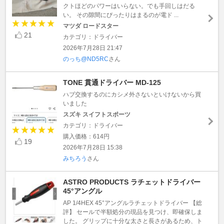
クトほどのパワーはいらない。でも手回しはだる
い。 その隙間にぴったりはまるのが電ド ...
マツダ ロードスター
21
カテゴリ：ドライバー
2026年7月28日 21:47
のっち@ND5RC
さん
TONE 貫通ドライバー MD-125
ハブ交換するのにカシメ外さないといけないから買
いました
スズキ スイフトスポーツ
カテゴリ：ドライバー
購入価格：614円
19
2026年7月28日 15:38
みちろう
さん
ASTRO PRODUCTS ラチェットドライバー
45°アングル
AP 1/4HEX 45°アングルラチェットドライバー 【総
評】 セールで半額処分の現品を見つけ、即確保しま
した。 グリップに十分な太さと長さがあるため、ト