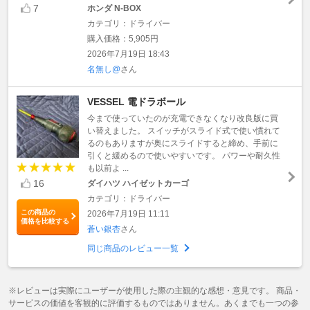
7
ホンダ N-BOX
カテゴリ：ドライバー
購入価格：5,905円
2026年7月19日 18:43
名無し@
さん
VESSEL 電ドラボール
今まで使っていたのが充電できなくなり改良版に買
い替えました。 スイッチがスライド式で使い慣れて
るのもありますが奥にスライドすると締め、手前に
引くと緩めるので使いやすいです。 パワーや耐久性
も以前よ ...
16
ダイハツ ハイゼットカーゴ
カテゴリ：ドライバー
この商品の
2026年7月19日 11:11
価格を比較する
蒼い銀杏
さん
同じ商品のレビュー一覧
※レビューは実際にユーザーが使用した際の主観的な感想・意見です。 商品・
サービスの価値を客観的に評価するものではありません。あくまでも一つの参