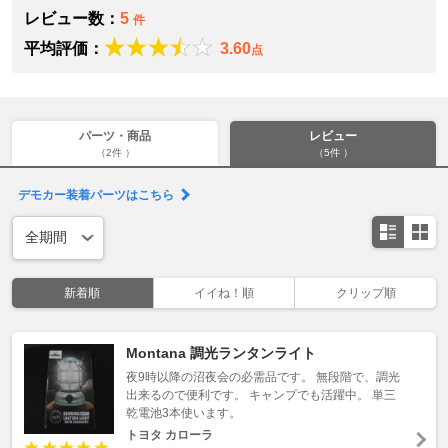
レビュー数：
5
件
平均評価：
3.60
点
パーツ・商品
レビュー
（2件 ）
（5件 ）
デモカー装着パーツはこちら
新着順
イイね！順
クリップ順
Montana 調光ランタンライト
夜9時以降の沼夜会の必需品です。 無段階で、調光
出来るので便利です。 キャンプでも活躍中。 単三
乾電池3本使います。
トヨタ カローラ