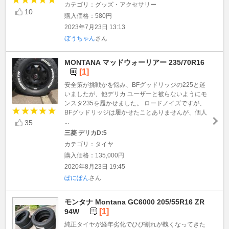
カテゴリ：グッズ・アクセサリー
10
購入価格：580円
2023年7月23日 13:13
ぼうちゃん
さん
MONTANA マッドウォーリアー 235/70R16
[1]
安全策が挑戦かを悩み、BFグッドリッジの225と迷
いましたが、他デリカ ユーザーと被らないようにモ
ンスタ235を履かせました。 ロードノイズですが、
BFグッドリッジは履かせたことありませんが、個人
...
35
三菱 デリカD:5
カテゴリ：タイヤ
購入価格：135,000円
2020年8月23日 19:45
ぽにぽん
さん
モンタナ Montana GC6000 205/55R16 ZR
[1]
94W
純正タイヤが経年劣化でひび割れが醜くなってきた