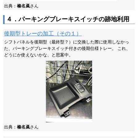
出典：
榛名颪
さん
４．パーキングブレーキスイッチの跡地利用
後期型トレーの加工（その１）
シフトパネルを後期型（最終型？）に交換した際に使用しなかっ
た、パーキングブレーキスイッチ付きの後期仕様トレー。 これ、
どうにか使えないかな、と思案中。
出典：
榛名颪
さん