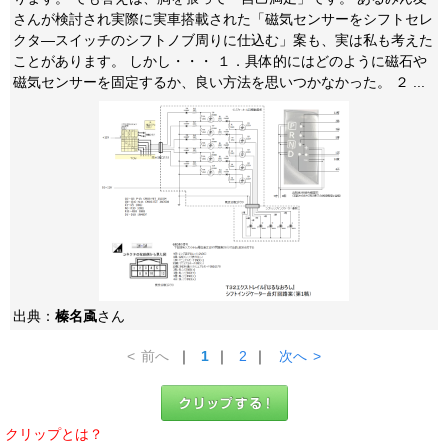
さんが検討され実際に実車搭載された「磁気センサーをシフトセレ
クタ―スイッチのシフトノブ周りに仕込む」案も、実は私も考えた
ことがあります。 しかし・・・ １．具体的にはどのように磁石や
磁気センサーを固定するか、良い方法を思いつかなかった。 ２ ...
出典：
榛名颪
さん
<
前へ
｜
1
｜
2
｜
次へ
>
クリップとは？