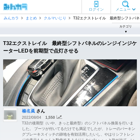
ログイン
メニュー
みんカラ
まとめ
クルマいじり
T32エクストレイル 最終型シフトパネ .
カテゴリ
▼
T32エクストレイル 最終型シフトパネルのレンジインジケ
ーターLEDを前期型で点灯させる
榛名颪
さん
2022/08/04
1,550
T32の後期型（いや、きっと最終型）のシフトパネル換装を行いま
した。 ブーツが付いてるだけでも満足でしたが、トレーのパーキン
グブレーキスイッチの跡地を有効活用したいし、やはりシフトレン