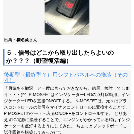
出典：
榛名颪
さん
５．信号はどこから取り出したらよいの
か？？？（野望復活編）
後期型（最終型？）用シフトパネルへの換装（その
４）
「勇気ある撤退」と一度は言っておきながら、結局、検討してしま
う・・・(^^; P-MOSFETはインジケーターLEDの点灯駆動用。イン
ジケーターLEDを直接ON/OFFする。 N-MOSFETは、元々はプラ
スコントロールの信号をマイナスコントロールに変換することで、
P-MOSFETのゲートへ入るON/OFFをコントロールする。 とりあ
えずIG電源に接続することで、エンジンがかかっている時はインジ
ケーターも点灯するようにしてみた。 ちょっとブレッドボードに
試作回路を構築してみっか(^^;