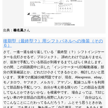
出典：
榛名颪
さん
後期型（最終型？）用シフトパネルへの換装（その
６）
さて、一進一退を繰り返している「最終型（？）シフトインジケー
ターを点灯させるぞ」プロジェクト。 諦めたわけではありません
が、追加で手配している部品が到着するまでしばらく休止します。
その間、この回路図中に示した「インジケーターLED駆動基板」部
分の実装確認とか、どれだけ小さくできるかとか、検討したいと思
います。 実車での配線分岐問題ですが、現在、Aliexpress、ebay、
モノタロウ、ヤフオク、メルカリ、アマゾン、配線コム等々を利用
して部品類を手配しつつ、自分が考え得る限りの「この部品を流用
してなんとかできないかな」を模索中です。 場合よっては、T32じ
ゃない車の中古部品の流用も視野に入れつつ・・・ 「自分はなん
でこんなことにこだわってるんだろう？」 ふとそう思うときがあ
ります。 でも答えは、胸を張って「自己満足」です。 あるみん友