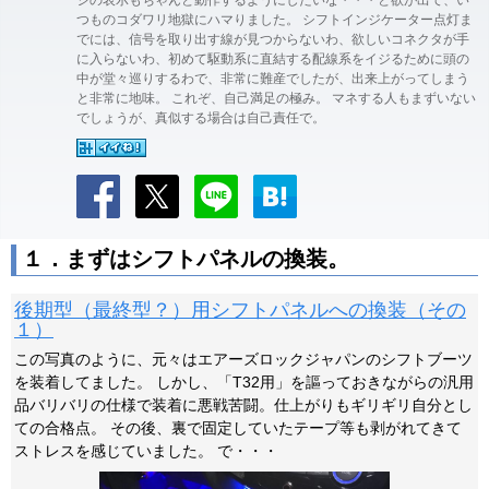
ジの表示もちゃんと動作するようにしたいな・・・と欲が出て、い
つものコダワリ地獄にハマりました。 シフトインジケーター点灯ま
でには、信号を取り出す線が見つからないわ、欲しいコネクタが手
に入らないわ、初めて駆動系に直結する配線系をイジるために頭の
中が堂々巡りするわで、非常に難産でしたが、出来上がってしまう
と非常に地味。 これぞ、自己満足の極み。 マネする人もまずいない
でしょうが、真似する場合は自己責任で。
１．まずはシフトパネルの換装。
後期型（最終型？）用シフトパネルへの換装（その
１）
この写真のように、元々はエアーズロックジャパンのシフトブーツ
を装着してました。 しかし、「T32用」を謳っておきながらの汎用
品バリバリの仕様で装着に悪戦苦闘。仕上がりもギリギリ自分とし
ての合格点。 その後、裏で固定していたテープ等も剥がれてきて
ストレスを感じていました。 で・・・