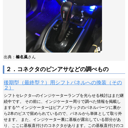
出典：
榛名颪
さん
２．コネクタのピンアサなどの調べもの
後期型（最終型？）用シフトパネルへの換装（その
２）
シフトセレクタ―のインジケーターランプを光らせる検討はまだ継
続中です。 その前に、インジケーター周りで調べた情報を掲載し
まする^^ インジケーターはピアノブラックのパネルパーツに裏か
ら2本のビスで留められているので、パネルから単体として取り外
せます。 また、インジケーター裏に基板が露出している部分があ
り、ここに基板直付けのコネクタがあります。この基板直付けのコ