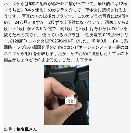
ネクタからは9本の配線が基板外に繋がっていて、最終的には12極
（うちピン9本を使用）のカプラを介して、車体側に接続されるよ
うです。 写真はその12極カプラです。 このカプラの写真には4段✕
6穴＝24穴見えますが、2段ずつ上下対になっていて、画像上から2
段目・4段目がメスピン穴で、同1段目と3段目はそれぞれのピンを
抜くための穴です。 使っているカプラは 住友電装 025型NHシリ
ーズ12極F側コネクタ12P025K-NH-F でした。 昨年9月、イルミ系
回路トラブルの原因究明のためにコンビネーションメーター裏のコ
ネクタから配線を分岐しましたが、そのために用意したカプラの予
備品がちょうどそのまま使えました。 カプラ単 ...
出典：
榛名颪
さん