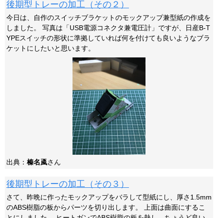
後期型トレーの加工（その２）
今日は、自作のスイッチブラケットのモックアップ兼型紙の作成を
しました。 写真は「USB電源コネクタ兼電圧計」ですが、日産B-T
YPEスイッチの形状に準拠していれば何を付けても良いようなブラ
ケットにしたいと思います。
出典：
榛名颪
さん
後期型トレーの加工（その３）
さて、昨晩に作ったモックアップをバラして型紙にし、厚さ1.5mm
のABS樹脂の板からパーツを切り出します。 上面は曲面にするこ
とにしました。 ヒートガンでABS樹脂の板を熱し、ちょうど良い