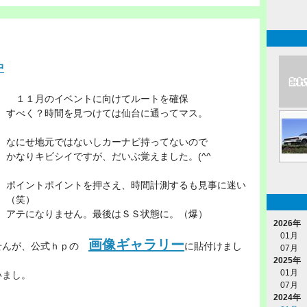
中
１１月のイベントに向けてルートを確保
すべく？時間を見つけては仙台に通ってマス。
なにせ地元ではないしカーナビ持ってないので
かなりキビシイですが、だいぶ覚えました。(^^ゞ
ポイントポイントを押さえ、時間計測するも見事に迷い
（笑）
アテになりません。最後はＳＳ状態に。（爆）
2026年
01月
画像ギャラリー
せんが、公式ｈｐの
に貼付けまし
07月
2025年
01月
いまし。
07月
2024年