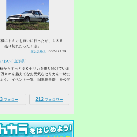
電機にトミカを買いに行ったが、１８５
白 売り切れだった！涙」
何シテル？
06/24 21:29
いわい
[
山形県
]
秋からずっと６０セリカを乗り続けていま
７万ｋｍを越えてなお元気なセリカを一緒に
ょう。 イベント一覧「旧車催事暦」を公開
3
212
フォロー
フォロワー