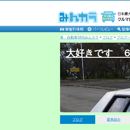
車・自動車SNSみんカラ
>
ブログ
>
ブログ一
大好きです 
ブログ
愛車紹介