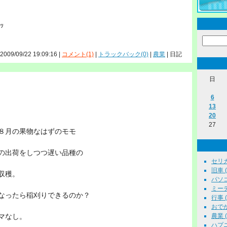
ｿｯ
 2009/09/22 19:09:16 |
コメント(1)
|
トラックバック(0)
|
農業
| 日記
日
6
13
20
27
月の果物なはずのモモ
の出荷をしつつ遅い品種の
セリカ 
旧車 ( 
収穫。
パソコン
ミーテ
なったら稲刈りできるのか？
行事 ( 
おでかけ
マなし。
農業 ( 
ハプニン