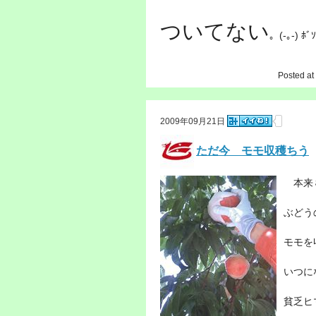
ついてない
。(-｡-) ﾎﾞ
Posted at
2009年09月21日
ただ今 モモ収穫ちう
本来８
ぶどう
モモを
いつに
貧乏ヒ