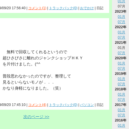
01月
07月
9/09/20 17:56:40 |
コメント(1)
|
トラックバック(0)
|
おでかけ
| 日記
2023年
01月
07月
2022年
01月
07月
2021年
01月
無料で回収してくれるというので
07月
超ひさびさに離れのジャンクショップＨＫＹ
2020年
01月
を片付けました。(^^ゞ
07月
2019年
普段思わなかったのですが、整理して
01月
見るといらないモノが．．．
07月
かなり身軽になりました。（笑）
2018年
01月
07月
2017年
9/09/20 17:45:10 |
コメント(4)
|
トラックバック(0)
|
パソコン
| 日記
01月
07月
次のページ >>
2016年
01月