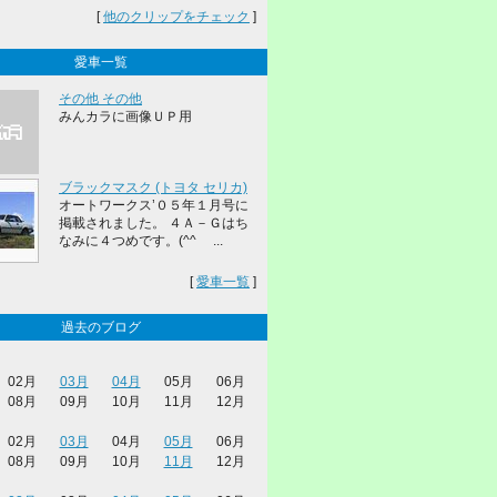
[
他のクリップをチェック
]
愛車一覧
その他 その他
みんカラに画像ＵＰ用
ブラックマスク (トヨタ セリカ)
オートワークス’０５年１月号に
掲載されました。 ４Ａ－Ｇはち
なみに４つめです。(^^ゞ ...
[
愛車一覧
]
過去のブログ
02月
03月
04月
05月
06月
08月
09月
10月
11月
12月
02月
03月
04月
05月
06月
08月
09月
10月
11月
12月