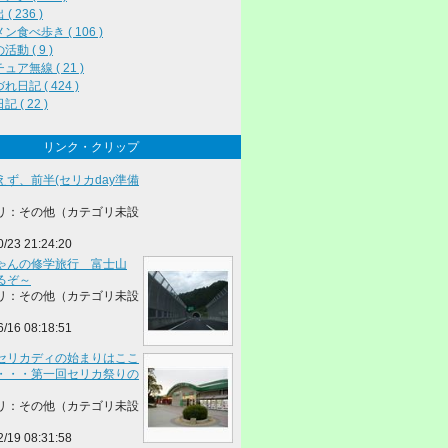
( 236 )
ン食べ歩き ( 106 )
動 ( 9 )
ュア無線 ( 21 )
れ日記 ( 424 )
 ( 22 )
リンク・クリップ
えず、前半(セリカday準備
リ：その他（カテゴリ未設
0/23 21:24:20
ゃんの修学旅行 富士山
るぞ～
リ：その他（カテゴリ未設
6/16 08:18:51
セリカディの始まりはここ
・・・第一回セリカ祭りの
リ：その他（カテゴリ未設
2/19 08:31:58