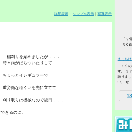
詳細表示
｜
シンプル表示
｜
写真表示
「ｙ
ＲＣ
稲刈りを始めましたが．．．
えっちけ
時々雨がぱらついたりして
１９の
す。 ３
ちょっとイレギュラーで
語りまし
中。 ぜ...
重労働な稲くいを先に立てて
18
刈り取りは機械なので後日．．．
アできるのに。
。