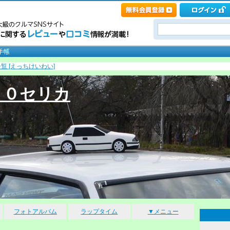
覧 [えっちけいわい]
６０セリカ
フォトアルバム
ラップタイム
▼メニュー