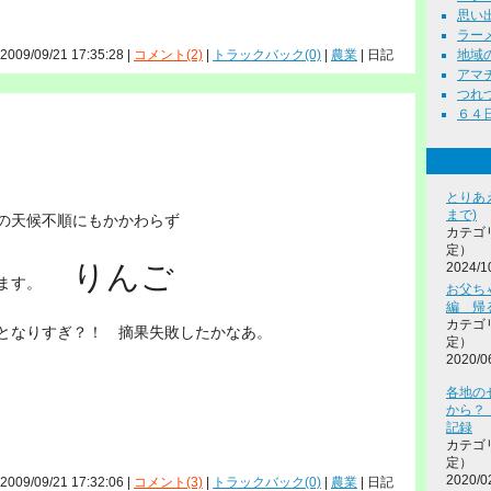
思い出 
ラーメ
 2009/09/21 17:35:28 |
コメント(2)
|
トラックバック(0)
|
農業
| 日記
地域の活
アマチ
つれづ
６４日記
とりあ
まで)
天候不順にもかかわらず
カテゴ
定）
りんご
2024/1
てます。
お父ち
編 帰
カテゴ
となりすぎ？！ 摘果失敗したかなあ。
定）
2020/0
各地の
から？
記録
カテゴ
定）
2020/0
 2009/09/21 17:32:06 |
コメント(3)
|
トラックバック(0)
|
農業
| 日記